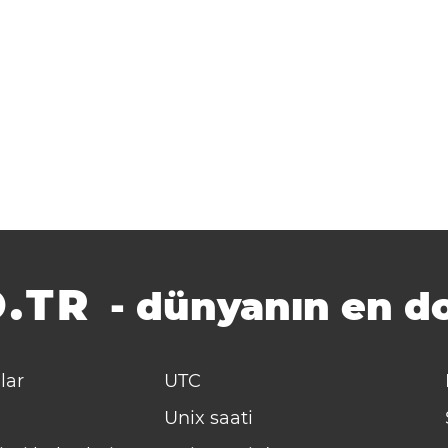
.TR
-
dünyanın en do
lar
UTC
Unix saati