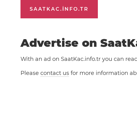
SAATKAC.INFO.TR
Advertise on SaatKa
With an ad on SaatKac.info.tr you can reach
Please
contact us
for more information abo