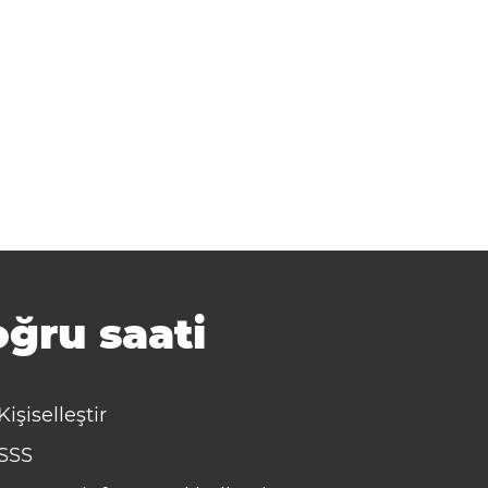
ğru saati
Kişiselleştir
SSS