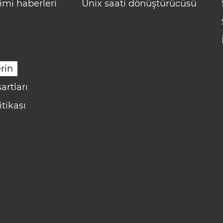
imi haberleri
Unix saati dönüştürücüsü
rin
artları
itikası