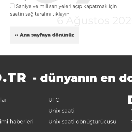
Saniye ve mili saniyeleri açıp kapatmak için
saatin sağ tarafını tıklayın
6 Ağustos 20
‹‹ Ana sayfaya dönünüz
.TR
-
dünyanın en do
lar
UTC
Unix saati
imi haberleri
Unix saati dönüştürücüsü