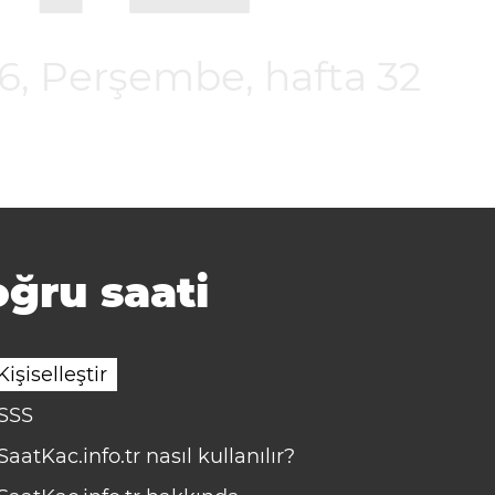
26, Perşembe,
hafta 32
ğru saati
Kişiselleştir
SSS
SaatKac.info.tr nasıl kullanılır?