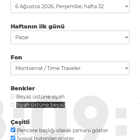
Haftanın ilk günü
Fon
8
:
0
9
:
Renkler
Beyaz üstüne siyah
Siyah üstüne beyaz
Çeşitli
Pencere başlığı olarak zamanı göster
Sosyal butonları göster