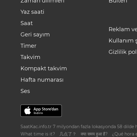
Zaman dilimleri
Bülten
Yaz saati
Saat
Reklam ve
Geri sayım
Kullanım ş
Timer
Gizlilik pol
Takvim
Kompakt takvim
Hafta numarası
Ses
SaatKac.info.tr 7 milyondan fazla lokasyonda 58 dilde he
What time is it?
几点了？
क्या समय हुआ है?
¿Qué hora 