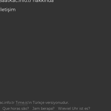
SaatKac.info.tr hakkında
İletişim
ac.info.tr
Time.is
'in Türkçe versiyonudur.
Que horas são?
Jam berapa?
Wieviel Uhr ist es?