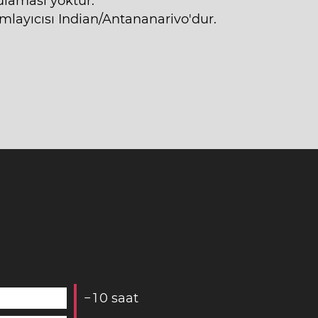
ulaması yoktur.
layıcısı Indian/Antananarivo'dur.
−
1
0
saat