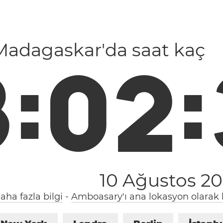
 Madagaskar'da saat kaç
8
:
0
2
:
10 Ağustos 20
aha fazla bilgi
-
Amboasary'ı ana lokasyon olarak