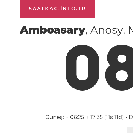
SAATKAC.INFO.TR
Amboasary
, Anosy,
0
Güneş:
↑ 06:25 ↓ 17:35 (11s 11d)
-
D