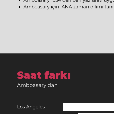
Amboasary 1954 den beri yaz saati uyg
Amboasary için IANA zaman dilimi tanım
Saat farkı
Amboasary dan
Los Angeles