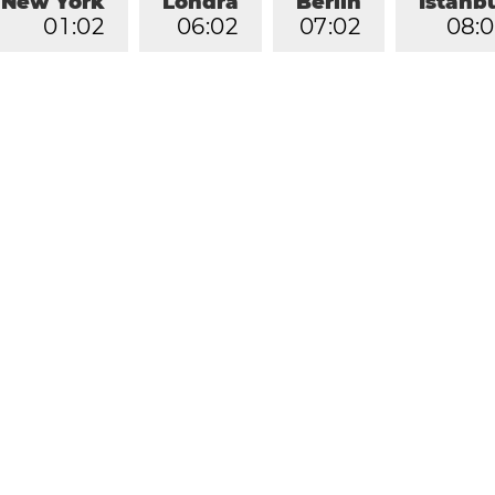
New York
Londra
Berlin
İstanb
0
1
:
0
2
0
6
:
0
2
0
7
:
0
2
0
8
:
0