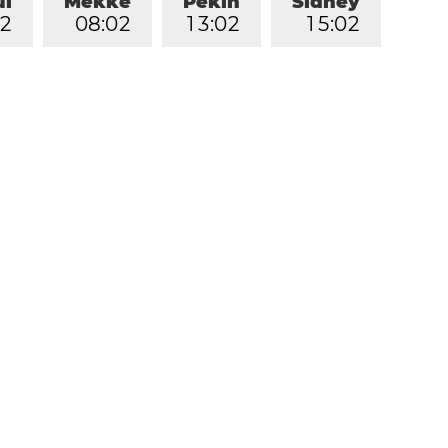
ul
Mekke
Pekin
Sidney
2
0
8
:
0
2
1
3
:
0
2
1
5
:
0
2