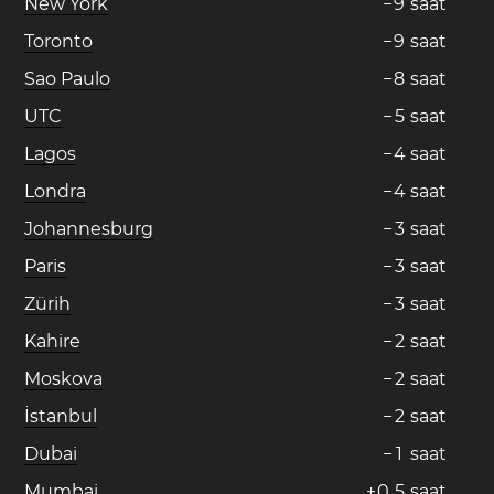
New York
−
9
saat
Toronto
−
9
saat
Sao Paulo
−
8
saat
UTC
−
5
saat
Lagos
−
4
saat
Londra
−
4
saat
Johannesburg
−
3
saat
Paris
−
3
saat
Zürih
−
3
saat
Kahire
−
2
saat
Moskova
−
2
saat
İstanbul
−
2
saat
Dubai
−
1
saat
Mumbai
+
0
,
5
saat