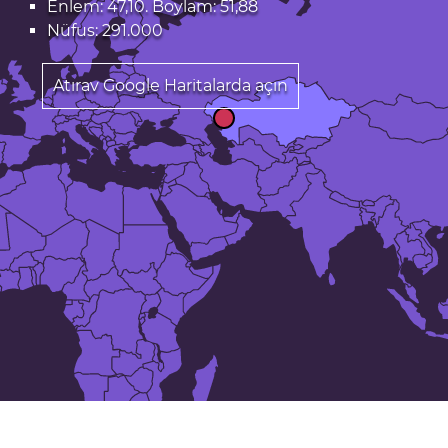
Enlem: 47,10. Boylam: 51,88
Nüfus: 291.000
Atırav Google Haritalarda açın