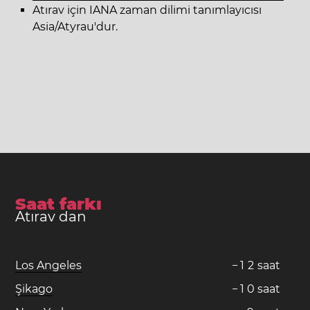
Atırav için IANA zaman dilimi tanımlayıcısı
Asia/Atyrau'dur.
Saat farkı
Atırav dan
Los Angeles
−
1
2
saat
Şikago
−
1
0
saat