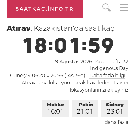
SAATKAC.INFO.TR
Atırav
, Kazakistan'da saat kaç
1
8
:
0
1
:
5
9
9 Ağustos 2026, Pazar,
hafta 32
Indigenous Day
Güneş:
↑ 06:20 ↓ 20:56 (14s 36d)
-
Daha fazla bilgi
-
Atırav'ı ana lokasyon olarak kaydedin
-
Favori
lokasyonlarınızı ekleyiniz
Mekke
Pekin
Sidney
1
6
:
0
1
2
1
:
0
1
2
3
:
0
1
daha fazla
Londra
Berlin
İstanbul
1
4
:
0
1
1
5
:
0
1
1
6
:
0
1