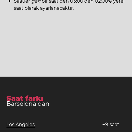
Saatler
geri
bir saat'den 03:00'den 02:00'e yerel
saat olarak ayarlanacaktır.
Saat farkı
Barselona dan
Los Angeles
−
9
saat