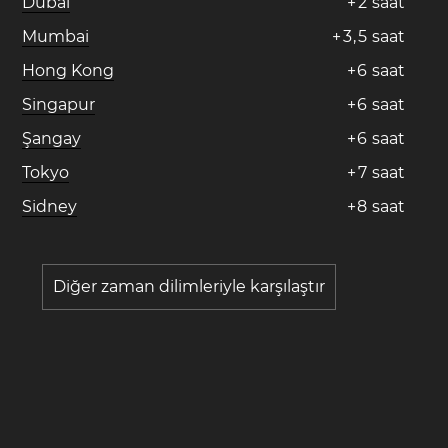
Dubai
+
2
saat
Mumbai
+
3
,
5
saat
Hong Kong
+
6
saat
Singapur
+
6
saat
Şangay
+
6
saat
Tokyo
+
7
saat
Sidney
+
8
saat
Diğer zaman dilimleriyle karşılaştır