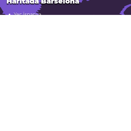
Haritada Barselona
Yer: İspanya
Enlem: 41,39. Boylam: 2,16
Nüfus: 1.686.000
Rakım: 20 m
Barselona Google Haritalarda açın