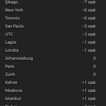
Şikago
−
7
saat
New York
−
6
saat
Toronto
−
6
saat
Sao Paulo
−
5
saat
UTC
−
2
saat
Lagos
−
1
saat
Londra
−
1
saat
Johannesburg
0
Paris
0
Zürih
0
Kahire
+
1
saat
Moskova
+
1
saat
İstanbul
+
1
saat