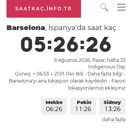
SAATKAC.INFO.TR
Barselona
, İspanya'da saat kaç
0
5
:
2
6
:
2
6
9 Ağustos 2026, Pazar,
hafta 32
Indigenous Day
Güneş:
↑ 06:53 ↓ 21:01 (14s 8d)
-
Daha fazla bilgi
-
Barselona'yı ana lokasyon olarak kaydedin
-
Favori
lokasyonlarınızı ekleyiniz
Mekke
Pekin
Sidney
0
6
:
2
6
1
1
:
2
6
1
3
:
2
6
daha fazla
Londra
Berlin
İstanbul
0
4
:
2
6
0
5
:
2
6
0
6
:
2
6