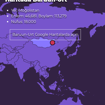
Yer: Moğolistan
Enlem: 46,681. Boylam: 113,279
Nüfus: 18.000
Baruun-Urt Google Haritalarda açın