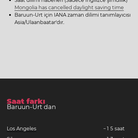
Saat dilimi haberleri (Sadece İngilizce şimdilik)
Mongolia has cancelled daylight saving time
Baruun-Urt için IANA zaman dilimi tanımlayıcısı
Asia/Ulaanbaatar'dır.
Saat farkı
Baruun-Urt dan
Los Angeles
−
1
5
saat