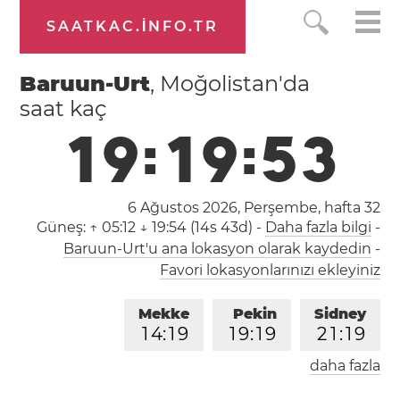
SAATKAC.INFO.TR
Baruun-Urt
, Moğolistan'da
saat kaç
1
9
:
1
9
:
5
4
6 Ağustos 2026, Perşembe,
hafta 32
Güneş:
↑ 05:12 ↓ 19:54 (14s 43d)
-
Daha fazla bilgi
-
Baruun-Urt'u ana lokasyon olarak kaydedin
-
Favori lokasyonlarınızı ekleyiniz
Mekke
Pekin
Sidney
1
4
:
1
9
1
9
:
1
9
2
1
:
1
9
daha fazla
Londra
Berlin
İstanbul
1
2
:
1
9
1
3
:
1
9
1
4
:
1
9