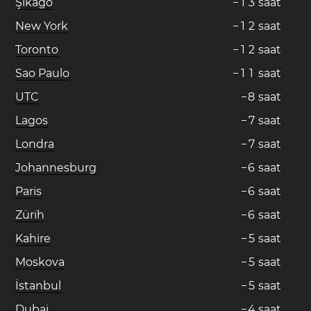
Şikago
−
1
3
saat
New York
−
1
2
saat
Toronto
−
1
2
saat
Sao Paulo
−
1
1
saat
UTC
−
8
saat
Lagos
−
7
saat
Londra
−
7
saat
Johannesburg
−
6
saat
Paris
−
6
saat
Zürih
−
6
saat
Kahire
−
5
saat
Moskova
−
5
saat
İstanbul
−
5
saat
Dubai
−
4
saat