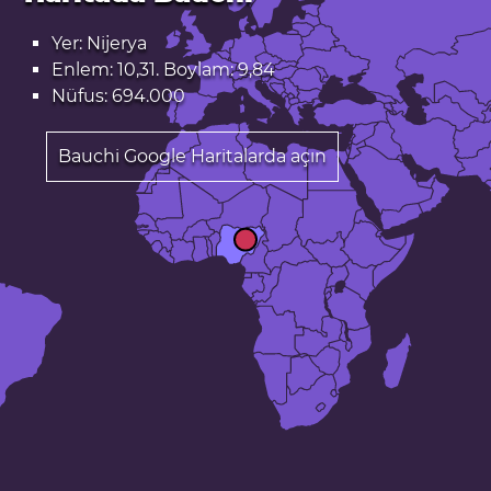
Yer: Nijerya
Enlem: 10,31. Boylam: 9,84
Nüfus: 694.000
Bauchi Google Haritalarda açın