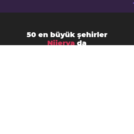
50 en büyük şehirler
Nijerya
da
Abuja
Aba
Abeokuta
Ado-Ekiti
Akure
Bauchi
Benin City
Bida
Calabar
Enugu
Ebute Ikorodu
Effon-Alaiye
Gombe
Gusau
Ijebu Ode
Ikeja
Ikire
Ikot Ekpene
Ila Orangun
Ilesa