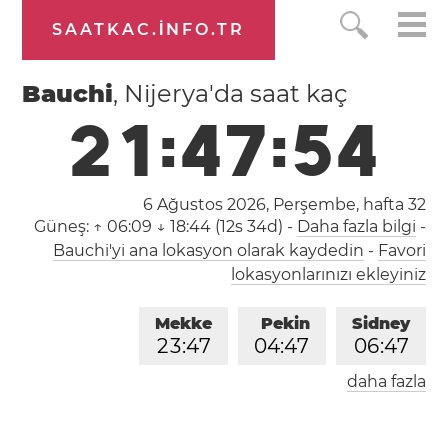
SAATKAC.INFO.TR
Bauchi
, Nijerya'da saat kaç
2
1
:
4
7
:
5
4
6 Ağustos 2026, Perşembe,
hafta 32
Güneş:
↑ 06:09 ↓ 18:44 (12s 34d)
-
Daha fazla bilgi
-
Bauchi'yi ana lokasyon olarak kaydedin
-
Favori
lokasyonlarınızı ekleyiniz
Mekke
Pekin
Sidney
2
3
:
4
7
0
4
:
4
7
0
6
:
4
7
daha fazla
Londra
Berlin
İstanbul
2
1
:
4
7
2
2
:
4
7
2
3
:
4
7