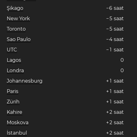
Şikago
−
6
saat
New York
−
5
saat
Toronto
−
5
saat
Sao Paulo
−
4
saat
UTC
−
1
saat
Lagos
0
Londra
0
Johannesburg
+
1
saat
Paris
+
1
saat
Zürih
+
1
saat
Kahire
+
2
saat
Moskova
+
2
saat
İstanbul
+
2
saat