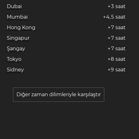
Dubai
+
3
saat
Mumbai
+
4
,
5
saat
Hong Kong
+
7
saat
Singapur
+
7
saat
Şangay
+
7
saat
Tokyo
+
8
saat
Sidney
+
9
saat
Diğer zaman dilimleriyle karşılaştır