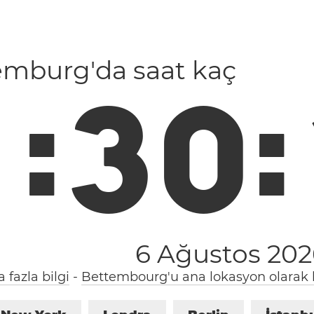
emburg'da saat kaç
1
:
3
0
:
6 Ağustos 20
 fazla bilgi
-
Bettembourg'u ana lokasyon olarak