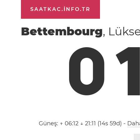
SAATKAC.INFO.TR
Bettembourg
, Lüks
0
Güneş:
↑ 06:12 ↓ 21:11 (14s 59d)
-
Daha