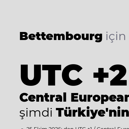
Bettembourg
için 
UTC +2
Central Europe
şimdi
Türkiye'nin