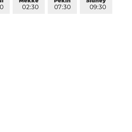
ul
Mekke
Pekin
Sidney
0
0
2
:
3
0
0
7
:
3
0
0
9
:
3
0