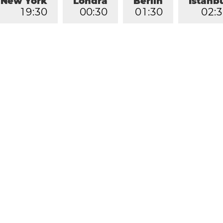
New York
Londra
Berlin
İstanb
1
9
:
3
0
0
0
:
3
0
0
1
:
3
0
0
2
:
3