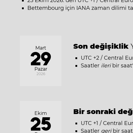
25 Ekim 2026: den UTC +1 / Central Eur
Bettembourg için IANA zaman dilimi t
Son değişiklik
Mart
29
UTC +2 / Central E
Saatler
ileri
bir saat
Pazar
2026
Bir sonraki değ
Ekim
25
UTC +1 / Central Eu
Saatler
geri
bir saat