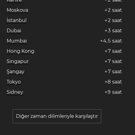
Moskova
+
2
saat
İstanbul
+
2
saat
Dubai
+
3
saat
Mumbai
+
4
,
5
saat
Hong Kong
+
7
saat
Singapur
+
7
saat
Şangay
+
7
saat
Tokyo
+
8
saat
Sidney
+
9
saat
Diğer zaman dilimleriyle karşılaştır