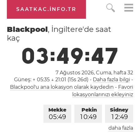
SAATKAC.INFO.TR
Blackpool
, İngiltere'de saat
kaç
0
3
:
4
9
:
4
8
7 Ağustos 2026, Cuma,
hafta 32
Güneş:
↑ 05:35 ↓ 21:01 (15s 26d)
-
Daha fazla bilgi
-
Blackpool'u ana lokasyon olarak kaydedin
-
Favori
lokasyonlarınızı ekleyiniz
Mekke
Pekin
Sidney
0
5
:
4
9
1
0
:
4
9
1
2
:
4
9
daha fazla
Londra
Berlin
İstanbul
0
3
:
4
9
0
4
:
4
9
0
5
:
4
9