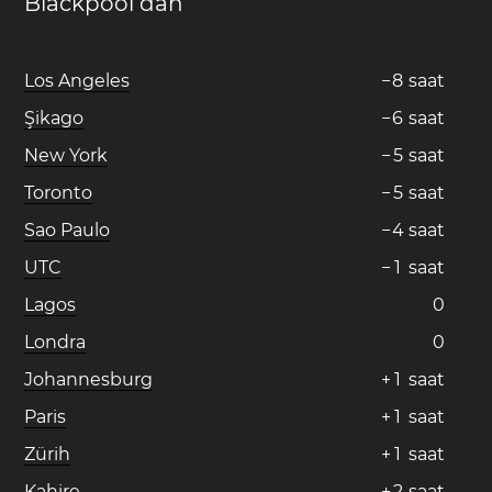
Blackpool dan
Los Angeles
−
8
saat
Şikago
−
6
saat
New York
−
5
saat
Toronto
−
5
saat
Sao Paulo
−
4
saat
UTC
−
1
saat
Lagos
0
Londra
0
Johannesburg
+
1
saat
Paris
+
1
saat
Zürih
+
1
saat
Kahire
+
2
saat