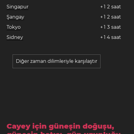
Singapur
+
1
2
saat
Şangay
+
1
2
saat
Tokyo
+
1
3
saat
Sidney
+
1
4
saat
Diğer zaman dilimleriyle karşılaştır
Cayey için güneşin doğuşu,