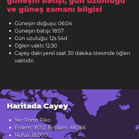
güneşin batışı, gün uzunluğu
ve güneş zamanı bilgisi
Güneşin doğuşu: 06:04
Güneşin batışı: 18:57
Gün uzuluğu: 12s 54d
Öğlen vakti: 12:30
Cayey daki yerel saat 30 dakika ötesinde öğlen
vaktidir.
Haritada Cayey
Yer: Porto Riko
Enlem: 18,112. Boylam: -66,166
Nüfus: 18.000