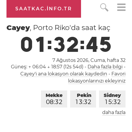
SAATKAC.INFO.TR
Cayey
, Porto Riko'da saat kaç
0
1
:
3
2
:
4
5
7 Ağustos 2026, Cuma,
hafta 32
Güneş:
↑ 06:04 ↓ 18:57 (12s 54d)
-
Daha fazla bilgi
-
Cayey'i ana lokasyon olarak kaydedin
-
Favori
lokasyonlarınızı ekleyiniz
Mekke
Pekin
Sidney
0
8
:
3
2
1
3
:
3
2
1
5
:
3
2
daha fazla
Londra
Berlin
İstanbul
0
6
:
3
2
0
7
:
3
2
0
8
:
3
2