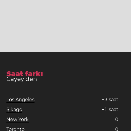
Saat farkı
Cayey den
Los Angeles
−
3
saat
Şikago
−
1
saat
New York
0
Toronto
0