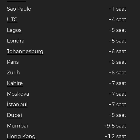
Sao Paulo
+
1
saat
UTC
+
4
saat
Lagos
+
5
saat
Londra
+
5
saat
Johannesburg
+
6
saat
Paris
+
6
saat
Zürih
+
6
saat
Kahire
+
7
saat
Moskova
+
7
saat
İstanbul
+
7
saat
Dubai
+
8
saat
Mumbai
+
9
,
5
saat
Hong Kong
+
1
2
saat