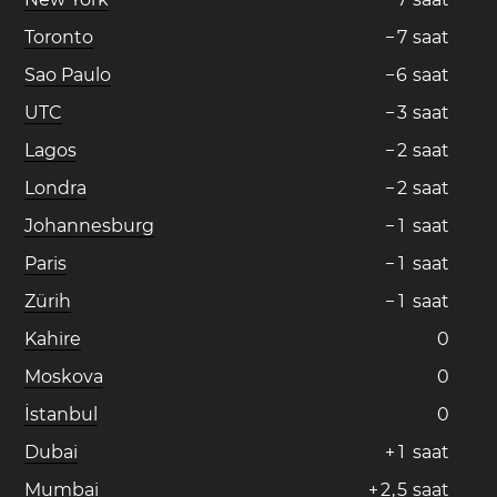
Toronto
−
7
saat
Sao Paulo
−
6
saat
UTC
−
3
saat
Lagos
−
2
saat
Londra
−
2
saat
Johannesburg
−
1
saat
Paris
−
1
saat
Zürih
−
1
saat
Kahire
0
Moskova
0
İstanbul
0
Dubai
+
1
saat
Mumbai
+
2
,
5
saat