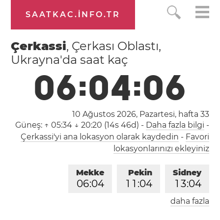
SAATKAC.INFO.TR
Çerkassi
, Çerkası Oblastı,
Ukrayna'da saat kaç
0
6
:
0
4
:
0
7
10 Ağustos 2026, Pazartesi,
hafta 33
Güneş:
↑ 05:34 ↓ 20:20 (14s 46d)
-
Daha fazla bilgi
-
Çerkassi'yi ana lokasyon olarak kaydedin
-
Favori
lokasyonlarınızı ekleyiniz
Mekke
Pekin
Sidney
0
6
:
0
4
1
1
:
0
4
1
3
:
0
4
daha fazla
Londra
Berlin
İstanbul
0
4
:
0
4
0
5
:
0
4
0
6
:
0
4