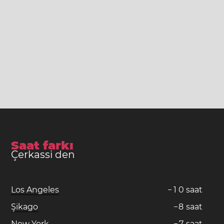
Saat farkı
Çerkassi den
Los Angeles
−
1
0
saat
Şikago
−
8
saat
New York
−
7
saat