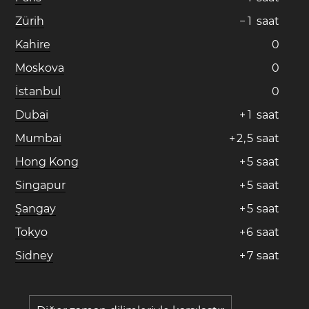
Zürih
−
1
saat
Kahire
0
Moskova
0
İstanbul
0
Dubai
+
1
saat
Mumbai
+
2
,
5
saat
Hong Kong
+
5
saat
Singapur
+
5
saat
Şangay
+
5
saat
Tokyo
+
6
saat
Sidney
+
7
saat