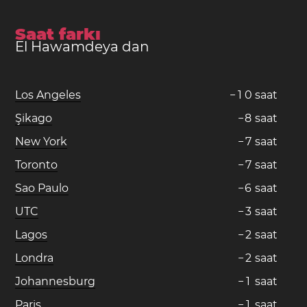
Saat farkı
El Hawamdeya dan
Los Angeles
−
1
0
saat
Şikago
−
8
saat
New York
−
7
saat
Toronto
−
7
saat
Sao Paulo
−
6
saat
UTC
−
3
saat
Lagos
−
2
saat
Londra
−
2
saat
Johannesburg
−
1
saat
Paris
−
1
saat