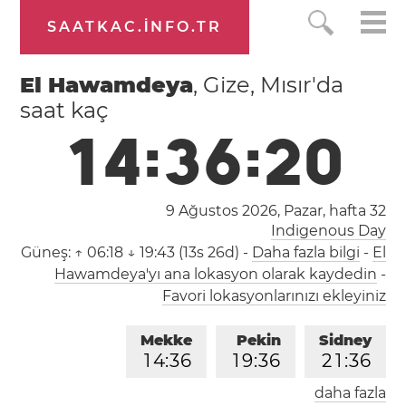
SAATKAC.INFO.TR
El Hawamdeya
, Gize, Mısır'da
saat kaç
1
4
:
3
6
:
2
1
9 Ağustos 2026, Pazar,
hafta 32
Indigenous Day
Güneş:
↑ 06:18 ↓ 19:43 (13s 26d)
-
Daha fazla bilgi
-
El
Hawamdeya'yı ana lokasyon olarak kaydedin
-
Favori lokasyonlarınızı ekleyiniz
Mekke
Pekin
Sidney
1
4
:
3
6
1
9
:
3
6
2
1
:
3
6
daha fazla
Londra
Berlin
İstanbul