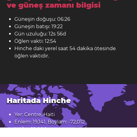
ve güneş zamanı bilgisi
Güneşin doğuşu: 06:26
Güneşin batışı: 19:22
Gün uzuluğu: 12s 56d
Öğlen vakti: 12:54
Hinche daki yerel saat 54 dakika ötesinde
öğlen vaktidir.
Haritada Hinche
Yer: Centre, Haiti
Enlem: 19,141. Boylam: -72,012
Nüfus: 19.000