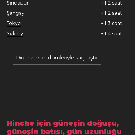
Singapur
+
1
2
saat
Şangay
+
1
2
saat
Tokyo
+
1
3
saat
Sidney
+
1
4
saat
Diğer zaman dilimleriyle karşılaştır
Hinche için güneşin doğuşu,
güneşin batışı, gün uzunluğu