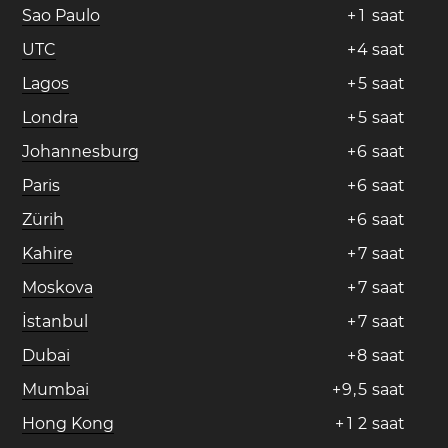
Sao Paulo
+
1
saat
UTC
+
4
saat
Lagos
+
5
saat
Londra
+
5
saat
Johannesburg
+
6
saat
Paris
+
6
saat
Zürih
+
6
saat
Kahire
+
7
saat
Moskova
+
7
saat
İstanbul
+
7
saat
Dubai
+
8
saat
Mumbai
+
9
,
5
saat
Hong Kong
+
1
2
saat