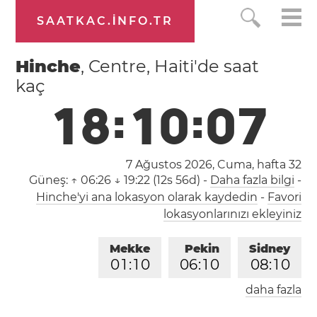
SAATKAC.INFO.TR
Hinche
, Centre, Haiti'de saat
kaç
1
8
:
1
0
:
0
7
7 Ağustos 2026, Cuma,
hafta 32
Güneş:
↑ 06:26 ↓ 19:22 (12s 56d)
-
Daha fazla bilgi
-
Hinche'yi ana lokasyon olarak kaydedin
-
Favori
lokasyonlarınızı ekleyiniz
Mekke
Pekin
Sidney
0
1
:
1
0
0
6
:
1
0
0
8
:
1
0
daha fazla
Londra
Berlin
İstanbul
2
3
:
1
0
0
0
:
1
0
0
1
:
1
0