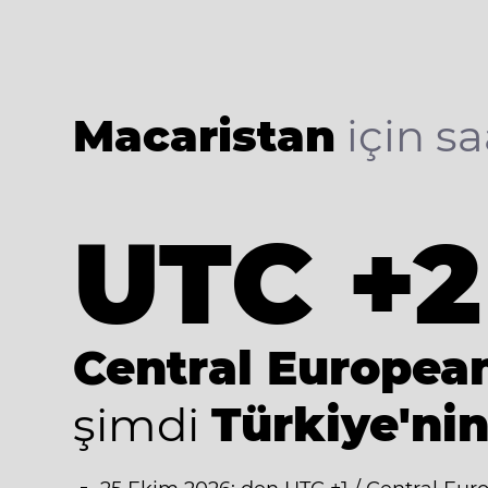
Macaristan
için sa
UTC +2
Central Europe
şimdi
Türkiye'nin