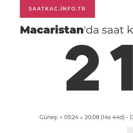
SAATKAC.INFO.TR
Macaristan
'da saat 
2
Güneş:
↑ 05:24 ↓ 20:08 (14s 44d)
-
D