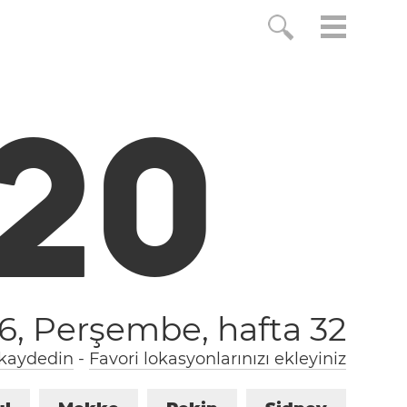
2
0
26, Perşembe,
hafta 32
 kaydedin
-
Favori lokasyonlarınızı ekleyiniz