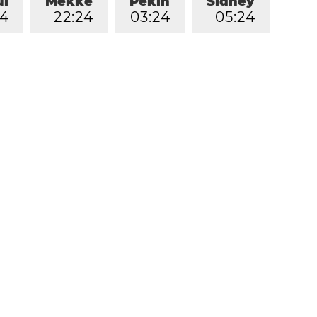
ul
Mekke
Pekin
Sidney
4
2
2
:
2
4
0
3
:
2
4
0
5
:
2
4