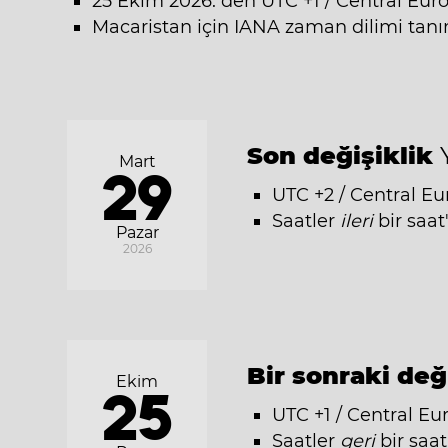
25 Ekim 2026: den UTC +1 / Central Eur
Macaristan için IANA zaman dilimi tanı
Son değişiklik
Mart
29
UTC +2 / Central E
Saatler
ileri
bir saat
Pazar
2026
Bir sonraki değ
Ekim
25
UTC +1 / Central Eu
Saatler
geri
bir saat