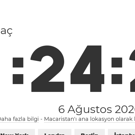
kaç
1
:
2
4
:
6 Ağustos 20
aha fazla bilgi
-
Macaristan'ı ana lokasyon olarak