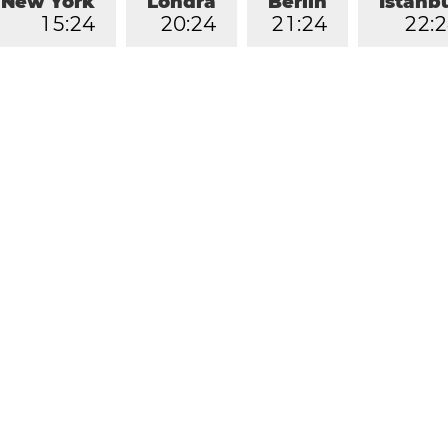
New York
Londra
Berlin
İstanb
1
5
:
2
4
2
0
:
2
4
2
1
:
2
4
2
2
:
2