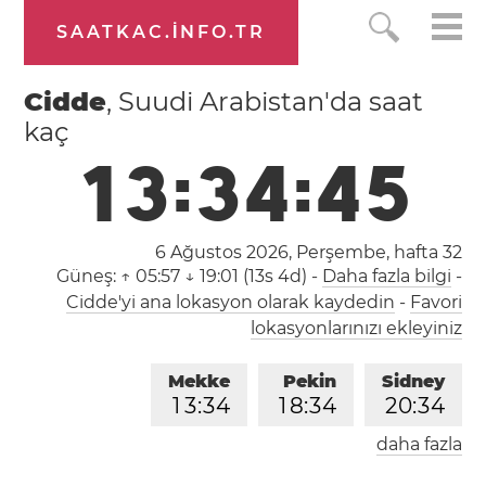
SAATKAC.INFO.TR
Cidde
, Suudi Arabistan'da saat
kaç
1
3
:
3
4
:
4
5
6 Ağustos 2026, Perşembe,
hafta 32
Güneş:
↑ 05:57 ↓ 19:01 (13s 4d)
-
Daha fazla bilgi
-
Cidde'yi ana lokasyon olarak kaydedin
-
Favori
lokasyonlarınızı ekleyiniz
Mekke
Pekin
Sidney
1
3
:
3
4
1
8
:
3
4
2
0
:
3
4
daha fazla
Londra
Berlin
İstanbul
1
1
:
3
4
1
2
:
3
4
1
3
:
3
4