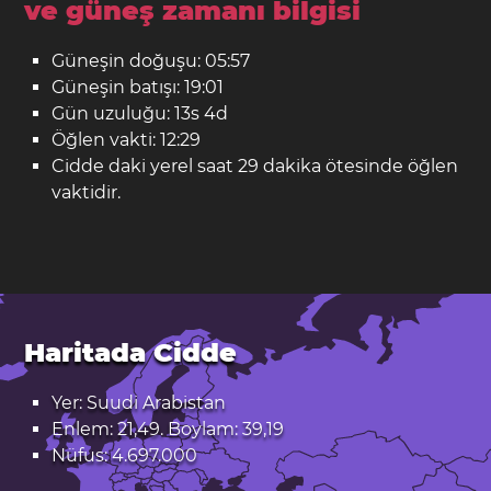
ve güneş zamanı bilgisi
Güneşin doğuşu: 05:57
Güneşin batışı: 19:01
Gün uzuluğu: 13s 4d
Öğlen vakti: 12:29
Cidde daki yerel saat 29 dakika ötesinde öğlen
vaktidir.
Haritada Cidde
Yer: Suudi Arabistan
Enlem: 21,49. Boylam: 39,19
Nüfus: 4.697.000