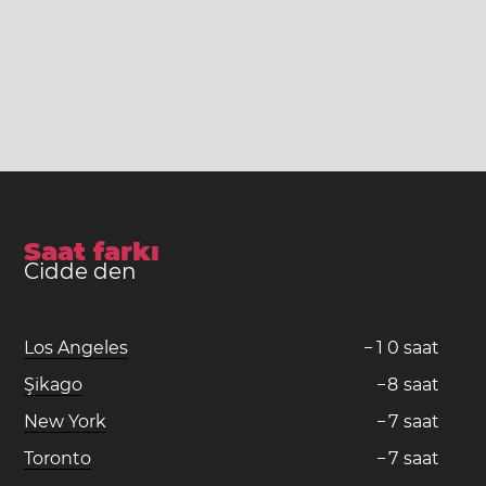
Saat farkı
Cidde den
Los Angeles
−
1
0
saat
Şikago
−
8
saat
New York
−
7
saat
Toronto
−
7
saat