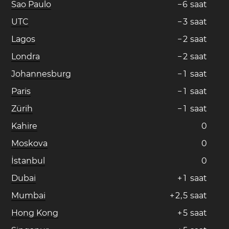
Sao Paulo
−
6
saat
UTC
−
3
saat
Lagos
−
2
saat
Londra
−
2
saat
Johannesburg
−
1
saat
Paris
−
1
saat
Zürih
−
1
saat
Kahire
0
Moskova
0
İstanbul
0
Dubai
+
1
saat
Mumbai
+
2
,
5
saat
Hong Kong
+
5
saat