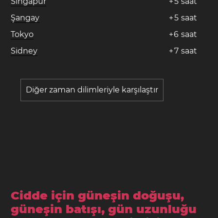
Singapur
+
5
saat
Şangay
+
5
saat
Tokyo
+
6
saat
Sidney
+
7
saat
Diğer zaman dilimleriyle karşılaştır
Cidde için güneşin doğuşu,
güneşin batışı, gün uzunluğu