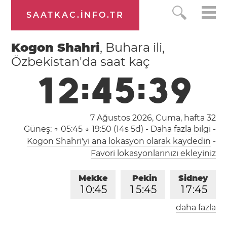
SAATKAC.INFO.TR
Kogon Shahri
, Buhara ili,
Özbekistan'da saat kaç
1
2
:
4
5
:
4
0
7 Ağustos 2026, Cuma,
hafta 32
Güneş:
↑ 05:45 ↓ 19:50 (14s 5d)
-
Daha fazla bilgi
-
Kogon Shahri'yi ana lokasyon olarak kaydedin
-
Favori lokasyonlarınızı ekleyiniz
Mekke
Pekin
Sidney
1
0
:
4
5
1
5
:
4
5
1
7
:
4
5
daha fazla
Londra
Berlin
İstanbul
0
8
:
4
5
0
9
:
4
5
1
0
:
4
5