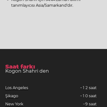
tanımlayıcısı Asia/Samarkand'dır.
Saat farkı
Kogon Shahri den
Los Angeles
−
1
2
saat
Şikago
−
1
0
saat
New York
−
9
saat