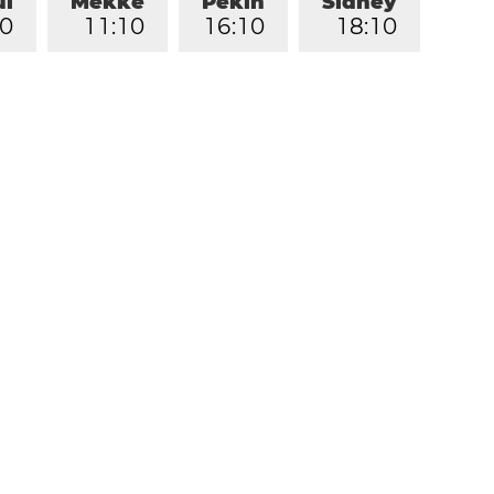
ul
Mekke
Pekin
Sidney
0
1
1
:
1
0
1
6
:
1
0
1
8
:
1
0