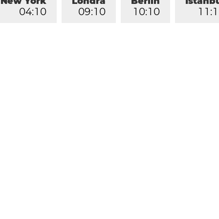
New York
Londra
Berlin
İstanb
0
4
:
1
0
0
9
:
1
0
1
0
:
1
0
1
1
:
1