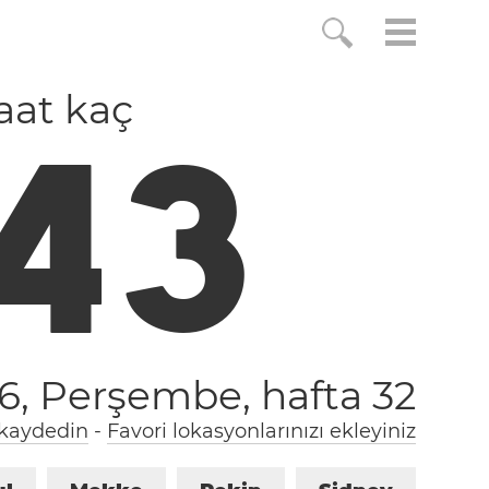
aat kaç
4
4
26, Perşembe,
hafta 32
 kaydedin
-
Favori lokasyonlarınızı ekleyiniz