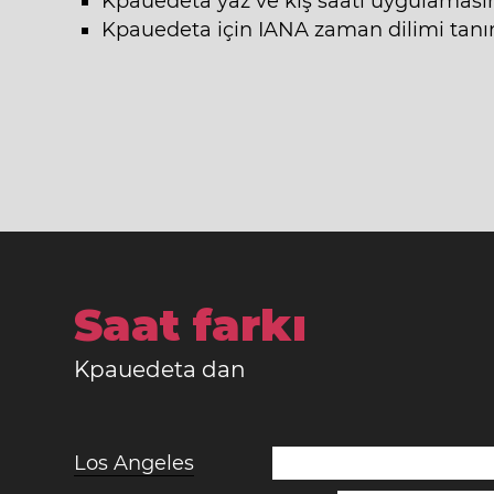
Kpauedeta yaz ve kış saati uygulamas
Kpauedeta için IANA zaman dilimi tanıml
Saat farkı
Kpauedeta dan
Los Angeles