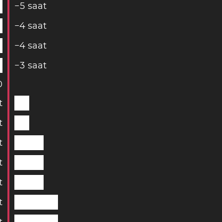
−
5
saat
−
4
saat
−
4
saat
−
3
saat
0
t
t
t
t
t
t