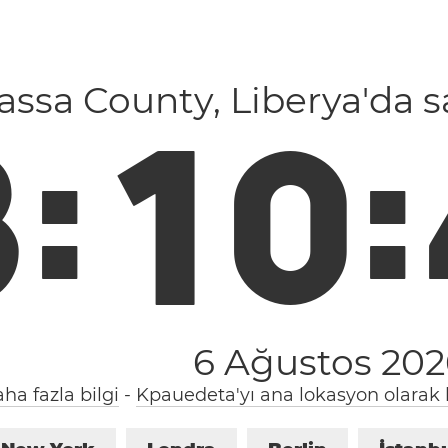
assa County, Liberya'da s
8
:
1
0
:
6 Ağustos 20
ha fazla bilgi
-
Kpauedeta'yı ana lokasyon olarak