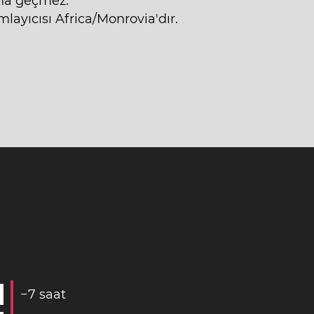
ına geçmez.
ayıcısı Africa/Monrovia'dır.
−
7
saat