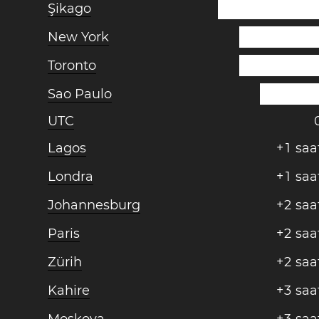
Şikago
New York
Toronto
Sao Paulo
UTC
Lagos
+
1
saa
Londra
+
1
saa
Johannesburg
+
2
saa
Paris
+
2
saa
Zürih
+
2
saa
Kahire
+
3
saa