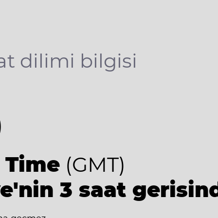
t dilimi bilgisi
0
 Time
(GMT)
e'nin 3 saat gerisin