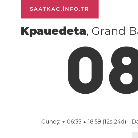
SAATKAC.INFO.TR
Kpauedeta
, Grand B
0
Güneş:
↑ 06:35 ↓ 18:59 (12s 24d)
-
Da