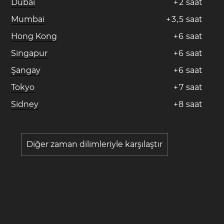
Dubai
+
2
saat
Mumbai
+
3
,
5
saat
Hong Kong
+
6
saat
Singapur
+
6
saat
Şangay
+
6
saat
Tokyo
+
7
saat
Sidney
+
8
saat
Diğer zaman dilimleriyle karşılaştır