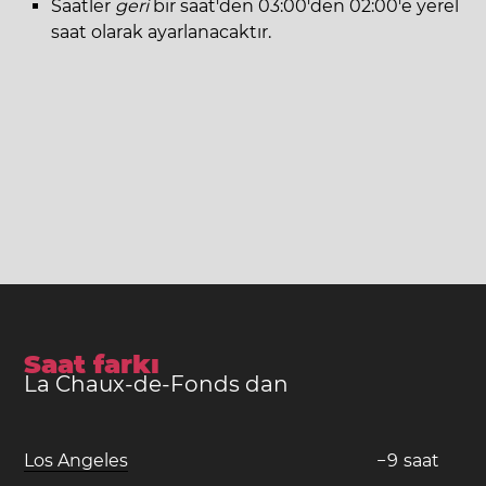
Saatler
geri
bir saat'den 03:00'den 02:00'e yerel
saat olarak ayarlanacaktır.
Saat farkı
La Chaux-de-Fonds dan
Los Angeles
−
9
saat