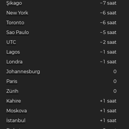
Şikago
−
7
saat
New York
−
6
saat
Toronto
−
6
saat
Sao Paulo
−
5
saat
UTC
−
2
saat
Lagos
−
1
saat
Londra
−
1
saat
Johannesburg
0
Paris
0
Zürih
0
Kahire
+
1
saat
Moskova
+
1
saat
İstanbul
+
1
saat