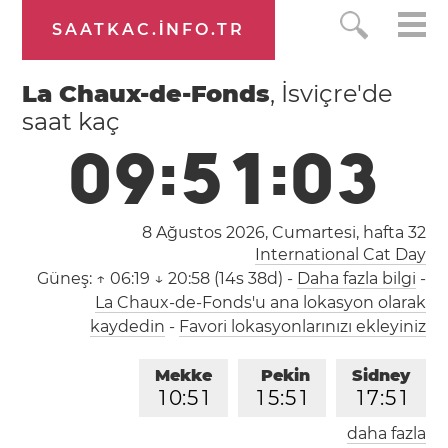
SAATKAC.INFO.TR
La Chaux-de-Fonds
, İsviçre'de
saat kaç
0
9
:
5
1
:
0
3
8 Ağustos 2026, Cumartesi,
hafta 32
International Cat Day
Güneş:
↑ 06:19 ↓ 20:58 (14s 38d)
-
Daha fazla bilgi
-
La Chaux-de-Fonds'u ana lokasyon olarak
kaydedin
-
Favori lokasyonlarınızı ekleyiniz
Mekke
Pekin
Sidney
1
0
:
5
1
1
5
:
5
1
1
7
:
5
1
daha fazla
Londra
Berlin
İstanbul