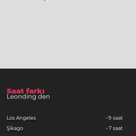
Saat farkı
Leonding den
Los Angeles
−
9
saat
Şikago
−
7
saat