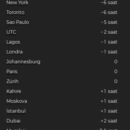
New York
−
6
saat
Toronto
−
6
saat
Sao Paulo
−
5
saat
UTC
−
2
saat
Lagos
−
1
saat
Londra
−
1
saat
Johannesburg
0
Paris
0
Zürih
0
Kahire
+
1
saat
Moskova
+
1
saat
İstanbul
+
1
saat
Dubai
+
2
saat