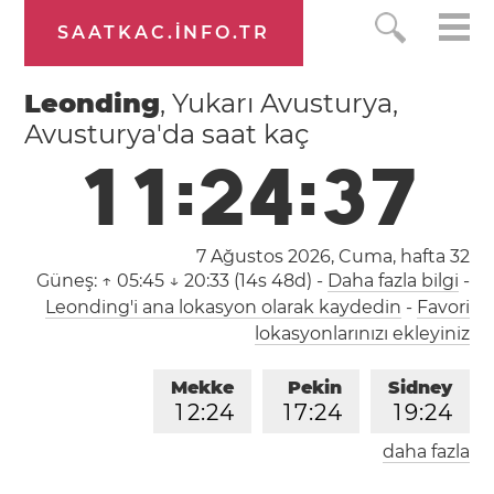
SAATKAC.INFO.TR
Leonding
, Yukarı Avusturya,
Avusturya'da saat kaç
1
1
:
2
4
:
3
8
7 Ağustos 2026, Cuma,
hafta 32
Güneş:
↑ 05:45 ↓ 20:33 (14s 48d)
-
Daha fazla bilgi
-
Leonding'i ana lokasyon olarak kaydedin
-
Favori
lokasyonlarınızı ekleyiniz
Mekke
Pekin
Sidney
1
2
:
2
4
1
7
:
2
4
1
9
:
2
4
daha fazla
Londra
Berlin
İstanbul
1
0
:
2
4
1
1
:
2
4
1
2
:
2
4