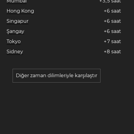
Mumbai
+
3
,
5
saat
Hong Kong
+
6
saat
Singapur
+
6
saat
Şangay
+
6
saat
Tokyo
+
7
saat
Sidney
+
8
saat
Diğer zaman dilimleriyle karşılaştır