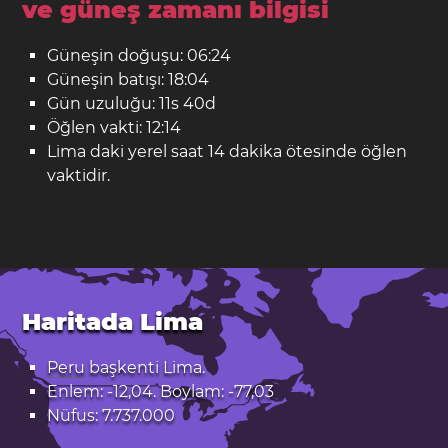
ve güneş zamanı bilgisi
Güneşin doğuşu: 06:24
Güneşin batışı: 18:04
Gün uzuluğu: 11s 40d
Öğlen vakti: 12:14
Lima daki yerel saat 14 dakika ötesinde öğlen
vaktidir.
Haritada Lima
Peru
başkenti Lima.
Enlem: -12,04. Boylam: -77,03
Nüfus: 7.737.000