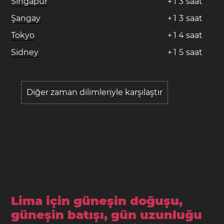
Singapur
+
1
3
saat
Şangay
+
1
3
saat
Tokyo
+
1
4
saat
Sidney
+
1
5
saat
Diğer zaman dilimleriyle karşılaştır
Lima için güneşin doğuşu,
güneşin batışı, gün uzunluğu