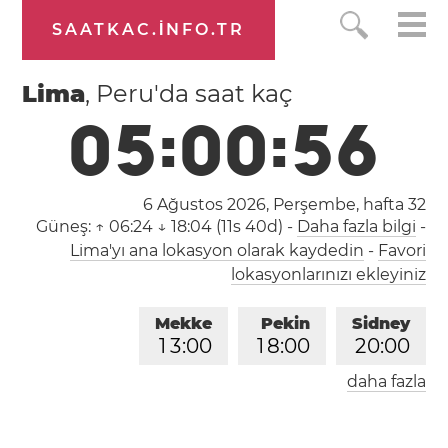
SAATKAC.INFO.TR
Lima
, Peru'da saat kaç
0
5
:
0
0
:
5
7
6 Ağustos 2026, Perşembe,
hafta 32
Güneş:
↑ 06:24 ↓ 18:04 (11s 40d)
-
Daha fazla bilgi
-
Lima'yı ana lokasyon olarak kaydedin
-
Favori
lokasyonlarınızı ekleyiniz
Mekke
Pekin
Sidney
1
3
:
0
0
1
8
:
0
0
2
0
:
0
0
daha fazla
Londra
Berlin
İstanbul
1
1
:
0
0
1
2
:
0
0
1
3
:
0
0