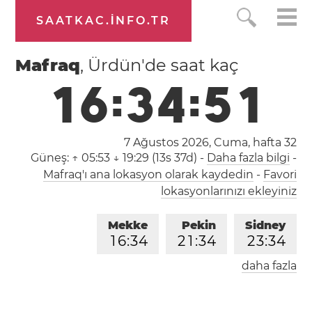
SAATKAC.INFO.TR
Mafraq
, Ürdün'de saat kaç
1
6
:
3
4
:
5
1
7 Ağustos 2026, Cuma,
hafta 32
Güneş:
↑ 05:53 ↓ 19:29 (13s 37d)
-
Daha fazla bilgi
-
Mafraq'ı ana lokasyon olarak kaydedin
-
Favori
lokasyonlarınızı ekleyiniz
Mekke
Pekin
Sidney
1
6
:
3
4
2
1
:
3
4
2
3
:
3
4
daha fazla
Londra
Berlin
İstanbul
1
4
:
3
4
1
5
:
3
4
1
6
:
3
4