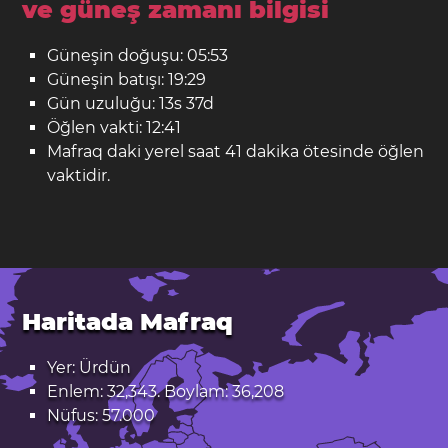
ve güneş zamanı bilgisi
Güneşin doğuşu: 05:53
Güneşin batışı: 19:29
Gün uzuluğu: 13s 37d
Öğlen vakti: 12:41
Mafraq daki yerel saat 41 dakika ötesinde öğlen
vaktidir.
Haritada Mafraq
Yer: Ürdün
Enlem: 32,343. Boylam: 36,208
Nüfus: 57.000