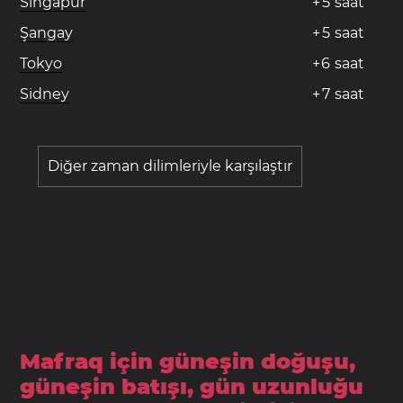
Singapur
+
5
saat
Şangay
+
5
saat
Tokyo
+
6
saat
Sidney
+
7
saat
Diğer zaman dilimleriyle karşılaştır
Mafraq için güneşin doğuşu,
güneşin batışı, gün uzunluğu