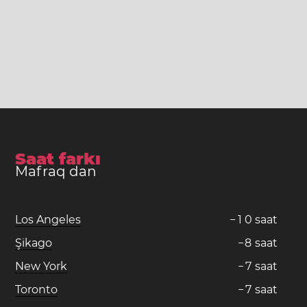
Saat farkı
Mafraq dan
Los Angeles
−
1
0
saat
Şikago
−
8
saat
New York
−
7
saat
Toronto
−
7
saat