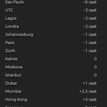
Sao Paulo
−
6
saat
UTC
−
3
saat
Lagos
−
2
saat
Londra
−
2
saat
Johannesburg
−
1
saat
Paris
−
1
saat
Zürih
−
1
saat
Kahire
0
Moskova
0
İstanbul
0
Dubai
+
1
saat
Mumbai
+
2
,
5
saat
Hong Kong
+
5
saat