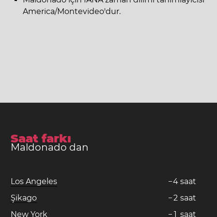
America/Montevideo'dur.
Saat farkı
Maldonado dan
Los Angeles
−
4
saat
Şikago
−
2
saat
New York
−
1
saat