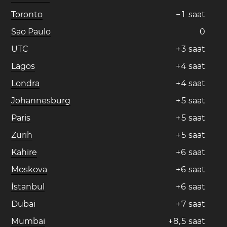
Toronto
−
1
saat
Sao Paulo
0
UTC
+
3
saat
Lagos
+
4
saat
Londra
+
4
saat
Johannesburg
+
5
saat
Paris
+
5
saat
Zürih
+
5
saat
Kahire
+
6
saat
Moskova
+
6
saat
İstanbul
+
6
saat
Dubai
+
7
saat
Mumbai
+
8
,
5
saat