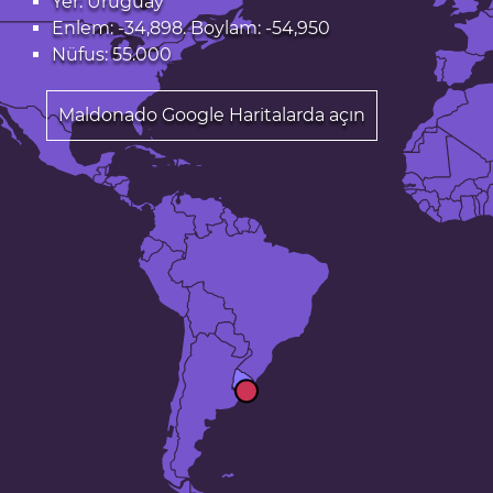
Yer: Uruguay
Enlem: -34,898. Boylam: -54,950
Nüfus: 55.000
Maldonado Google Haritalarda açın