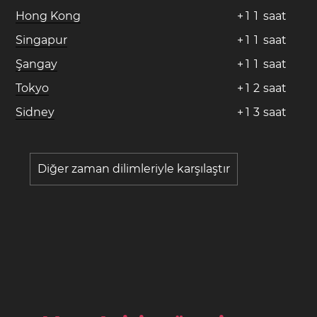
Hong Kong
+
1
1
saat
Singapur
+
1
1
saat
Şangay
+
1
1
saat
Tokyo
+
1
2
saat
Sidney
+
1
3
saat
Diğer zaman dilimleriyle karşılaştır