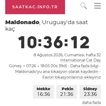
SAATKAC.INFO.TR
Maldonado
, Uruguay'da saat
kaç
1
0
:
3
6
:
1
3
8 Ağustos 2026, Cumartesi,
hafta 32
International Cat Day
Güneş:
↑ 07:26 ↓ 18:05 (10s 39d)
-
Daha fazla bilgi
-
Maldonado'yu ana lokasyon olarak kaydedin
-
Favori lokasyonlarınızı ekleyiniz
Mekke
Pekin
Sidney
1
6
:
3
6
2
1
:
3
6
2
3
:
3
6
daha fazla
Londra
Berlin
İstanbul