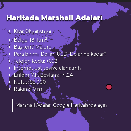
Haritada Marshall Adaları
Kıta: Okyanusya
2
Bölge: 181 km
Başkent:
Majuro
Para birimi:
Dollar (USD)
Dolar ne kadar?
Telefon kodu: +692
İnternet üst seviye alanı:
.mh
Enlem: 7,11. Boylam: 171,24
Nüfus: 58.000
Rakım: 10 m
Marshall Adaları Google Haritalarda açın