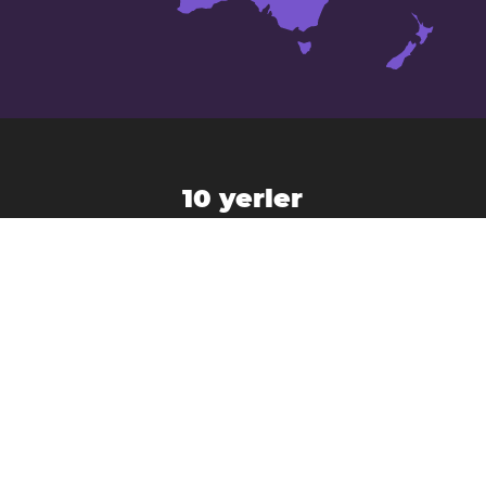
10 yerler
Marshall Adaları
da
Ebaye
Arno
Jabor
Ebon
Majuro
Mili
Kili
Likiep
Wotje
Namdrik