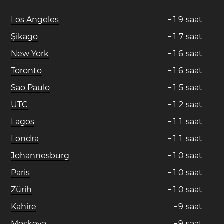
Los Angeles
−
1
9
saat
Şikago
−
1
7
saat
New York
−
1
6
saat
Toronto
−
1
6
saat
Sao Paulo
−
1
5
saat
UTC
−
1
2
saat
Lagos
−
1
1
saat
Londra
−
1
1
saat
Johannesburg
−
1
0
saat
Paris
−
1
0
saat
Zürih
−
1
0
saat
Kahire
−
9
saat
Moskova
−
9
saat