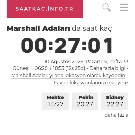
SAATKAC.INFO.TR
Marshall Adaları
'da saat kaç
0
0
:
2
7
:
0
2
10 Ağustos 2026, Pazartesi,
hafta 33
Güneş:
↑ 06:28 ↓ 18:53 (12s 25d)
-
Daha fazla bilgi
-
Marshall Adaları'yı ana lokasyon olarak kaydedin
-
Favori lokasyonlarınızı ekleyiniz
Mekke
Pekin
Sidney
1
5
:
2
7
2
0
:
2
7
2
2
:
2
7
daha fazla
Londra
Berlin
İstanbul
1
3
:
2
7
1
4
:
2
7
1
5
:
2
7