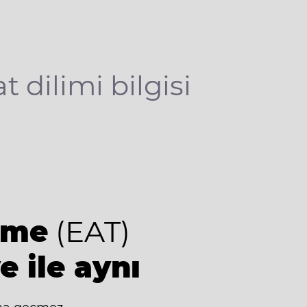
t dilimi bilgisi
ime
(EAT)
e ile aynı