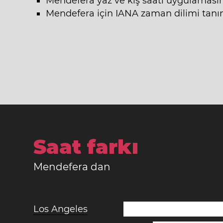
Mendefera yaz ve kış saati uygulamas
Mendefera için IANA zaman dilimi tanıml
Saat farkı
Mendefera dan
Los Angeles