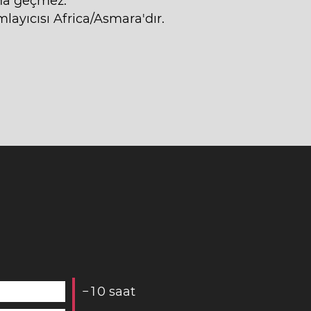
ına geçmez.
ayıcısı Africa/Asmara'dır.
−
1
0
saat