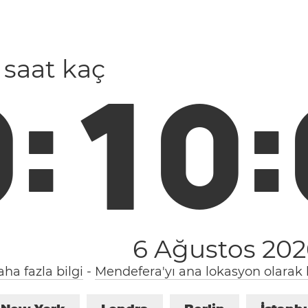
e saat kaç
0
:
1
0
:
6 Ağustos 20
ha fazla bilgi
-
Mendefera'yı ana lokasyon olarak