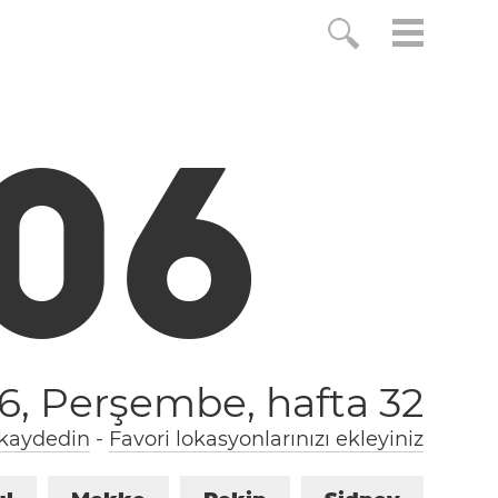
0
7
26, Perşembe,
hafta 32
 kaydedin
-
Favori lokasyonlarınızı ekleyiniz