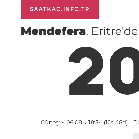
SAATKAC.INFO.TR
Mendefera
, Eritre'd
2
Güneş:
↑ 06:08 ↓ 18:54 (12s 46d)
-
Da