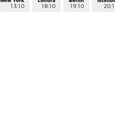
New York
Londra
Berlin
İstanb
1
3
:
1
0
1
8
:
1
0
1
9
:
1
0
2
0
:
1