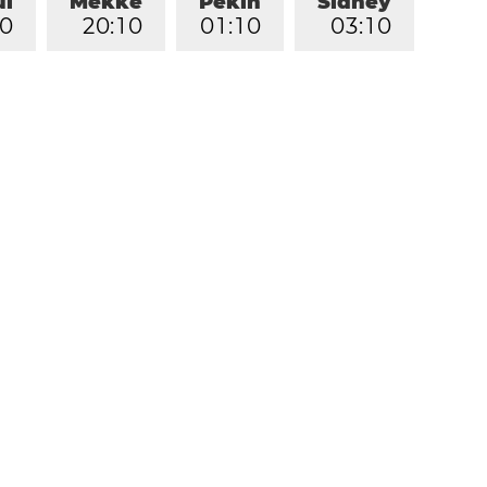
ul
Mekke
Pekin
Sidney
0
2
0
:
1
0
0
1
:
1
0
0
3
:
1
0