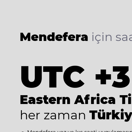
Mendefera
için saa
UTC +3
Eastern Africa T
her zaman
Türkiy