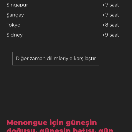
Singapur
+
7
saat
Şangay
+
7
saat
Tokyo
+
8
saat
Sidney
+
9
saat
Diğer zaman dilimleriyle karşılaştır
Menongue için güneşin
doğuşu, güneşin batışı, gün