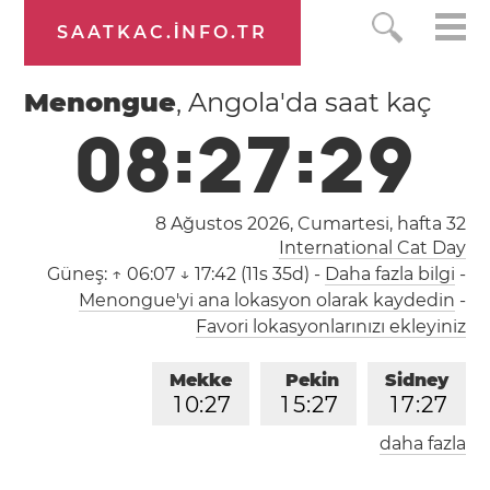
SAATKAC.INFO.TR
Menongue
, Angola'da saat kaç
0
8
:
2
7
:
2
9
8 Ağustos 2026, Cumartesi,
hafta 32
International Cat Day
Güneş:
↑ 06:07 ↓ 17:42 (11s 35d)
-
Daha fazla bilgi
-
Menongue'yi ana lokasyon olarak kaydedin
-
Favori lokasyonlarınızı ekleyiniz
Mekke
Pekin
Sidney
1
0
:
2
7
1
5
:
2
7
1
7
:
2
7
daha fazla
Londra
Berlin
İstanbul
0
8
:
2
7
0
9
:
2
7
1
0
:
2
7