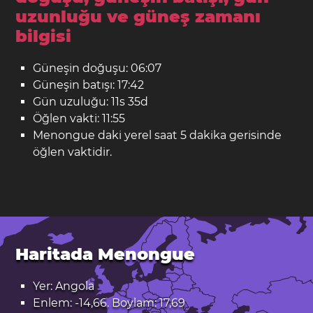
uzunluğu ve güneş zamanı
bilgisi
Güneşin doğuşu: 06:07
Güneşin batışı: 17:42
Gün uzuluğu: 11s 35d
Öğlen vakti: 11:55
Menongue daki yerel saat 5 dakika gerisinde
öğlen vaktidir.
Haritada Menongue
Yer: Angola
Enlem: -14,66. Boylam: 17,69