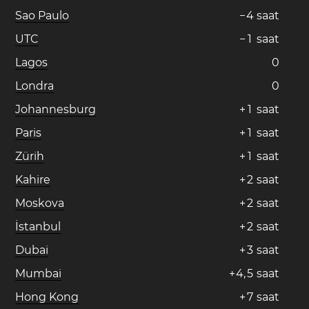
Sao Paulo
−
4
saat
UTC
−
1
saat
Lagos
0
Londra
0
Johannesburg
+
1
saat
Paris
+
1
saat
Zürih
+
1
saat
Kahire
+
2
saat
Moskova
+
2
saat
İstanbul
+
2
saat
Dubai
+
3
saat
Mumbai
+
4
,
5
saat
Hong Kong
+
7
saat