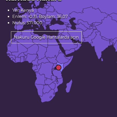
Yer: Kenya
Enlem: -0,31. Boylam: 36,07
Nüfus: 571.000
Nakuru Google Haritalarda açın