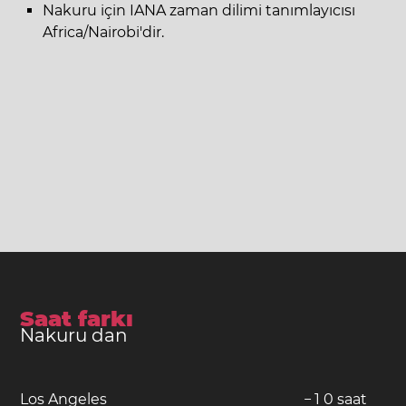
Nakuru için IANA zaman dilimi tanımlayıcısı
Africa/Nairobi'dir.
Saat farkı
Nakuru dan
Los Angeles
−
1
0
saat