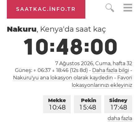
SAATKAC.INFO.TR
Nakuru
, Kenya'da saat kaç
1
0
:
4
8
:
0
1
7 Ağustos 2026, Cuma,
hafta 32
Güneş:
↑ 06:37 ↓ 18:46 (12s 8d)
-
Daha fazla bilgi
-
Nakuru'yu ana lokasyon olarak kaydedin
-
Favori
lokasyonlarınızı ekleyiniz
Mekke
Pekin
Sidney
1
0
:
4
8
1
5
:
4
8
1
7
:
4
8
daha fazla
Londra
Berlin
İstanbul
0
8
:
4
8
0
9
:
4
8
1
0
:
4
8