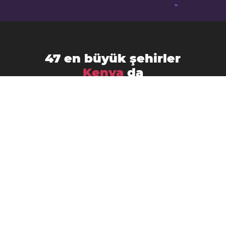
47 en büyük şehirler
Kenya
da
Eldoret
Busia
Athi River
Embu
Garissa
Homa Bay
Isiolo
Kakamega
Kabarnet
Kapenguria
Karuri
Kericho
Kisumu
Kerugoya
Kiambu
Kisii
Kitale
Kitui
Lamu
Lodwar