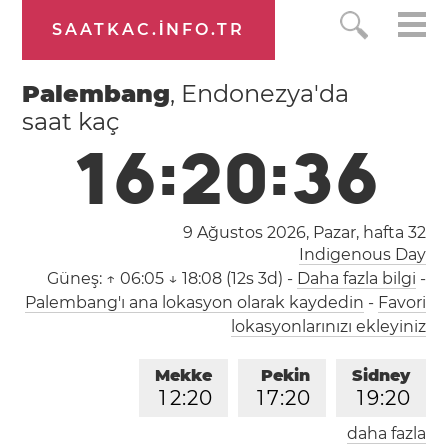
SAATKAC.INFO.TR
Palembang
, Endonezya'da
saat kaç
1
6
:
2
0
:
3
6
9 Ağustos 2026, Pazar,
hafta 32
Indigenous Day
Güneş:
↑ 06:05 ↓ 18:08 (12s 3d)
-
Daha fazla bilgi
-
Palembang'ı ana lokasyon olarak kaydedin
-
Favori
lokasyonlarınızı ekleyiniz
Mekke
Pekin
Sidney
1
2
:
2
0
1
7
:
2
0
1
9
:
2
0
daha fazla
Londra
Berlin
İstanbul