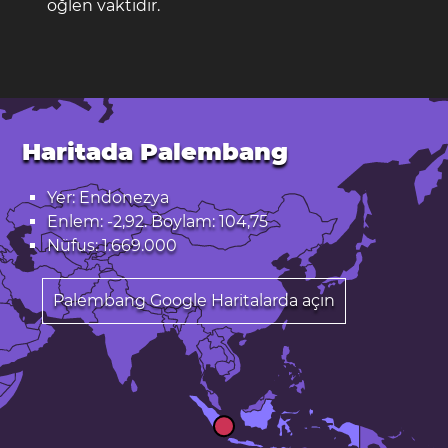
öğlen vaktidir.
Haritada Palembang
Yer: Endonezya
Enlem: -2,92. Boylam: 104,75
Nüfus: 1.669.000
Palembang Google Haritalarda açın