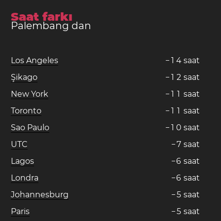
Saat farkı
Palembang dan
Los Angeles
−
1
4
saat
Şikago
−
1
2
saat
New York
−
1
1
saat
Toronto
−
1
1
saat
Sao Paulo
−
1
0
saat
UTC
−
7
saat
Lagos
−
6
saat
Londra
−
6
saat
Johannesburg
−
5
saat
Paris
−
5
saat