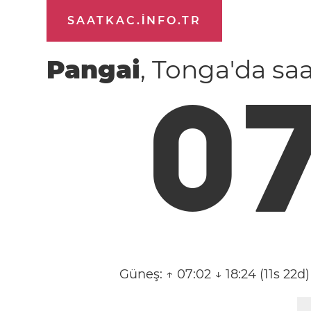
SAATKAC.INFO.TR
Pangai
, Tonga'da sa
0
Güneş:
↑ 07:02 ↓ 18:24 (11s 22d)