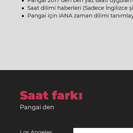
Pangai 2017 den beri yaz saati uygulam
Saat dilimi haberleri (Sadece İngilizce ş
Pangai için IANA zaman dilimi tanımlay
Saat farkı
Pangai den
Los Angeles