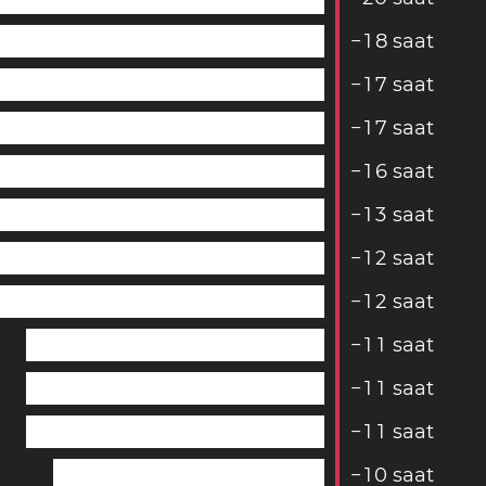
−
1
8
saat
−
1
7
saat
−
1
7
saat
−
1
6
saat
−
1
3
saat
−
1
2
saat
−
1
2
saat
−
1
1
saat
−
1
1
saat
−
1
1
saat
−
1
0
saat