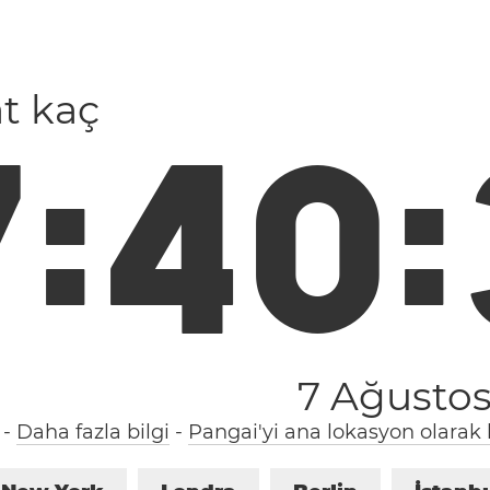
at kaç
7
:
4
0
:
7 Ağusto
-
Daha fazla bilgi
-
Pangai'yi ana lokasyon olarak