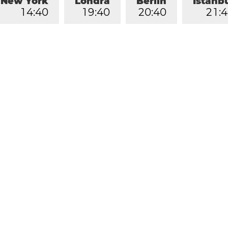
New York
Londra
Berlin
İstanb
1
4
:
4
0
1
9
:
4
0
2
0
:
4
0
2
1
:
4