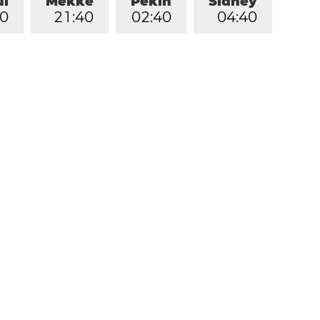
ul
Mekke
Pekin
Sidney
0
2
1
:
4
0
0
2
:
4
0
0
4
:
4
0