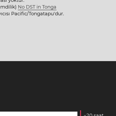
ası yoktur.
imdilik)
No DST in Tonga
ıcısı Pacific/Tongatapu'dur.
−
2
0
saat