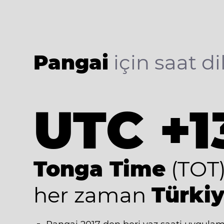
Pangai
için saat di
UTC +1
Tonga Time
(TOT
her zaman
Türkiy