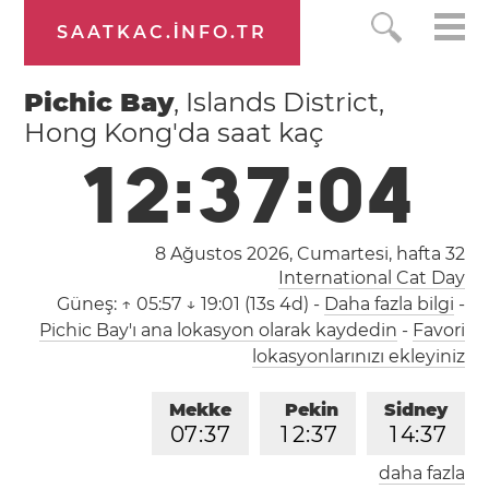
SAATKAC.INFO.TR
Pichic Bay
, Islands District,
Hong Kong'da saat kaç
1
2
:
3
7
:
0
5
8 Ağustos 2026, Cumartesi,
hafta 32
International Cat Day
Güneş:
↑ 05:57 ↓ 19:01 (13s 4d)
-
Daha fazla bilgi
-
Pichic Bay'ı ana lokasyon olarak kaydedin
-
Favori
lokasyonlarınızı ekleyiniz
Mekke
Pekin
Sidney
0
7
:
3
7
1
2
:
3
7
1
4
:
3
7
daha fazla
Londra
Berlin
İstanbul