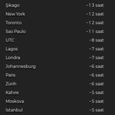
Şikago
−
1
3
saat
New York
−
1
2
saat
Toronto
−
1
2
saat
Sao Paulo
−
1
1
saat
UTC
−
8
saat
Lagos
−
7
saat
Londra
−
7
saat
Johannesburg
−
6
saat
Paris
−
6
saat
Zürih
−
6
saat
Kahire
−
5
saat
Moskova
−
5
saat
İstanbul
−
5
saat