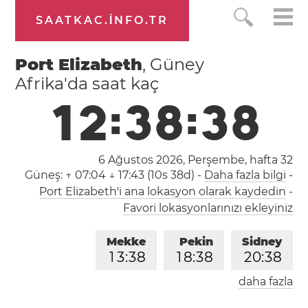
SAATKAC.INFO.TR
Port Elizabeth
, Güney
Afrika'da saat kaç
1
2
:
3
8
:
3
8
6 Ağustos 2026, Perşembe,
hafta 32
Güneş:
↑ 07:04 ↓ 17:43 (10s 38d)
-
Daha fazla bilgi
-
Port Elizabeth'i ana lokasyon olarak kaydedin
-
Favori lokasyonlarınızı ekleyiniz
Mekke
Pekin
Sidney
1
3
:
3
8
1
8
:
3
8
2
0
:
3
8
daha fazla
Londra
Berlin
İstanbul
1
1
:
3
8
1
2
:
3
8
1
3
:
3
8