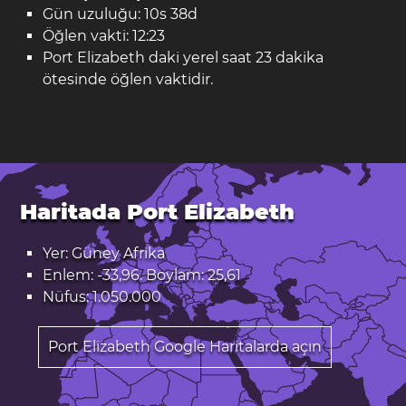
Gün uzuluğu: 10s 38d
Öğlen vakti: 12:23
Port Elizabeth daki yerel saat 23 dakika
ötesinde öğlen vaktidir.
Haritada Port Elizabeth
Yer: Güney Afrika
Enlem: -33,96. Boylam: 25,61
Nüfus: 1.050.000
Port Elizabeth Google Haritalarda açın