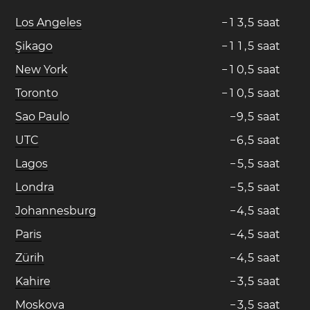
Los Angeles
−
1
3
,
5
saat
Şikago
−
1
1
,
5
saat
New York
−
1
0
,
5
saat
Toronto
−
1
0
,
5
saat
Sao Paulo
−
9
,
5
saat
UTC
−
6
,
5
saat
Lagos
−
5
,
5
saat
Londra
−
5
,
5
saat
Johannesburg
−
4
,
5
saat
Paris
−
4
,
5
saat
Zürih
−
4
,
5
saat
Kahire
−
3
,
5
saat
Moskova
−
3
,
5
saat