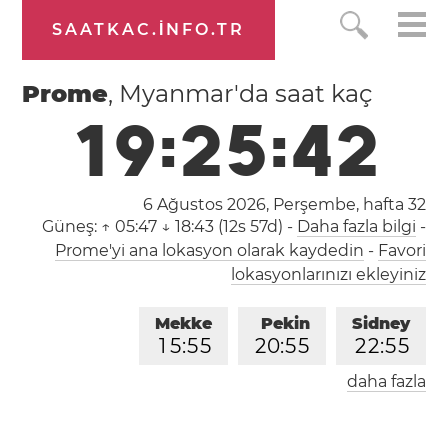
SAATKAC.INFO.TR
Prome
, Myanmar'da saat kaç
1
9
:
2
5
:
4
3
6 Ağustos 2026, Perşembe,
hafta 32
Güneş:
↑ 05:47 ↓ 18:43 (12s 57d)
-
Daha fazla bilgi
-
Prome'yi ana lokasyon olarak kaydedin
-
Favori
lokasyonlarınızı ekleyiniz
Mekke
Pekin
Sidney
1
5
:
5
5
2
0
:
5
5
2
2
:
5
5
daha fazla
Londra
Berlin
İstanbul
1
3
:
5
5
1
4
:
5
5
1
5
:
5
5