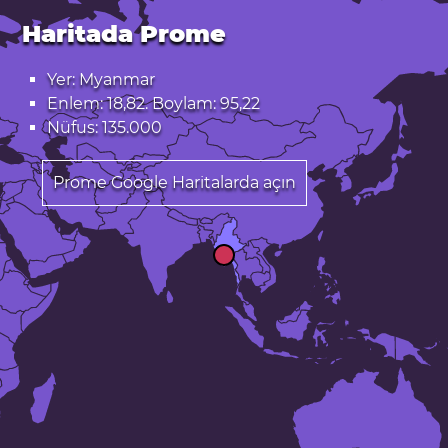
Haritada Prome
Yer: Myanmar
Enlem: 18,82. Boylam: 95,22
Nüfus: 135.000
Prome Google Haritalarda açın