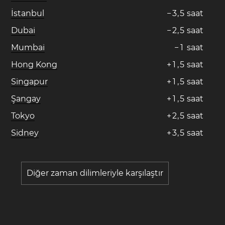
İstanbul
−
3
,
5
saat
Dubai
−
2
,
5
saat
Mumbai
−
1
saat
Hong Kong
+
1
,
5
saat
Singapur
+
1
,
5
saat
Şangay
+
1
,
5
saat
Tokyo
+
2
,
5
saat
Sidney
+
3
,
5
saat
Diğer zaman dilimleriyle karşılaştır