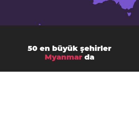
50 en büyük şehirler
Myanmar
da
Bago
Bhamo
Bogale
Chauk
Dawei
Hinthada
Hpa-an
Kanbe
Kyaikkami
Kyaiklat
Kyaikto
Lashio
Kyaukse
Magway
Mandalay
Martaban
Maubin