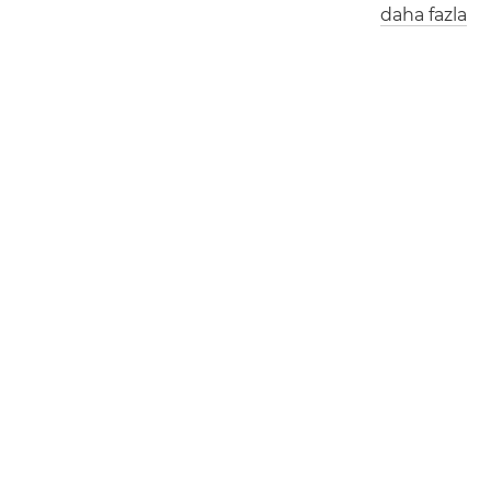
daha fazla
Londra
Berlin
İstanbul
1
0
:
3
4
1
1
:
3
4
1
2
:
3
4
New York
0
5
:
3
4