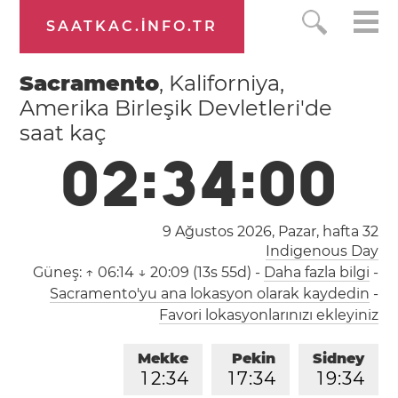
SAATKAC.INFO.TR
Sacramento
, Kaliforniya,
Amerika Birleşik Devletleri'de
saat kaç
0
2
:
3
4
:
0
1
9 Ağustos 2026, Pazar,
hafta 32
Indigenous Day
Güneş:
↑ 06:14 ↓ 20:09 (13s 55d)
-
Daha fazla bilgi
-
Sacramento'yu ana lokasyon olarak kaydedin
-
Favori lokasyonlarınızı ekleyiniz
Mekke
Pekin
Sidney
1
2
:
3
4
1
7
:
3
4
1
9
:
3
4