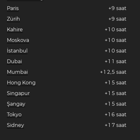
Paris
+
9
saat
Zürih
+
9
saat
Kahire
+
1
0
saat
Moskova
+
1
0
saat
İstanbul
+
1
0
saat
Dubai
+
1
1
saat
Mumbai
+
1
2
,
5
saat
Hong Kong
+
1
5
saat
Singapur
+
1
5
saat
Şangay
+
1
5
saat
Tokyo
+
1
6
saat
Sidney
+
1
7
saat