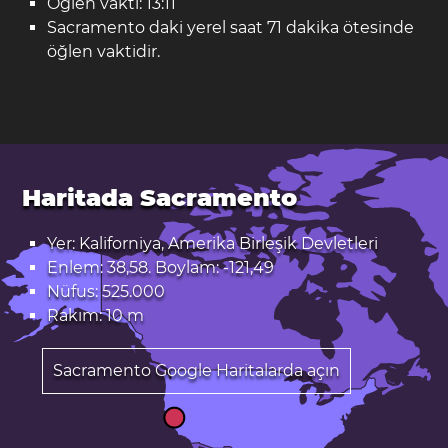
Öğlen vakti: 13:11
Sacramento daki yerel saat 71 dakika ötesinde
öğlen vaktidir.
Haritada Sacramento
Yer: Kaliforniya, Amerika Birleşik Devletleri
Enlem: 38,58. Boylam: -121,49
Nüfus: 525.000
Rakım: 10 m
Sacramento Google Haritalarda açın