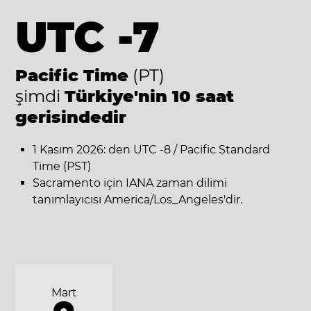
UTC -7
Pacific Time
(PT)
şimdi
Türkiye'nin 10 saat
gerisindedir
1 Kasım 2026: den UTC -8 / Pacific Standard
Time (PST)
Sacramento için IANA zaman dilimi
tanımlayıcısı America/Los_Angeles'dir.
Mart