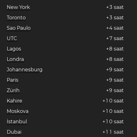
New York
+
3
saat
Toronto
+
3
saat
Sao Paulo
+
4
saat
UTC
+
7
saat
Lagos
+
8
saat
Londra
+
8
saat
Johannesburg
+
9
saat
Paris
+
9
saat
Zürih
+
9
saat
Kahire
+
1
0
saat
Moskova
+
1
0
saat
İstanbul
+
1
0
saat
Dubai
+
1
1
saat