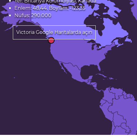
Yer: Britanya Kolumbiyası, Kanada
Enlem: 48,44. Boylam: -123,35
Nüfus: 290.000
Victoria Google Haritalarda açın