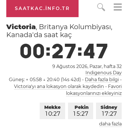
SAATKAC.INFO.TR
Victoria
, Britanya Kolumbiyası,
Kanada'da saat kaç
0
0
:
2
7
:
4
7
9 Ağustos 2026, Pazar,
hafta 32
Indigenous Day
Güneş:
↑ 05:58 ↓ 20:40 (14s 42d)
-
Daha fazla bilgi
-
Victoria'yı ana lokasyon olarak kaydedin
-
Favori
lokasyonlarınızı ekleyiniz
Mekke
Pekin
Sidney
1
0
:
2
7
1
5
:
2
7
1
7
:
2
7
daha fazla
Londra
Berlin
İstanbul