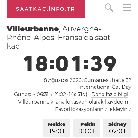
SAATKAC.INFO.TR
Villeurbanne
, Auvergne-
Rhône-Alpes, Fransa'da saat
kaç
1
8
:
0
1
:
3
9
8 Ağustos 2026, Cumartesi,
hafta 32
International Cat Day
Güneş:
↑ 06:31 ↓ 21:02 (14s 31d)
-
Daha fazla bilgi
-
Villeurbanne'yi ana lokasyon olarak kaydedin
-
Favori lokasyonlarınızı ekleyiniz
Mekke
Pekin
Sidney
1
9
:
0
1
0
0
:
0
1
0
2
:
0
1