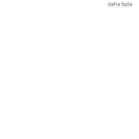
daha fazla
Londra
Berlin
İstanbul
1
7
:
0
1
1
8
:
0
1
1
9
:
0
1
New York
1
2
:
0
1