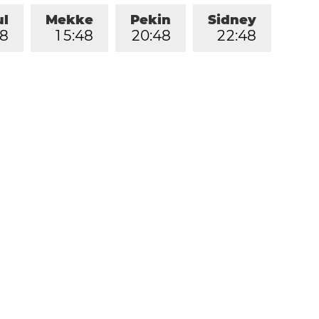
ul
Mekke
Pekin
Sidney
8
1
5
:
4
8
2
0
:
4
8
2
2
:
4
8