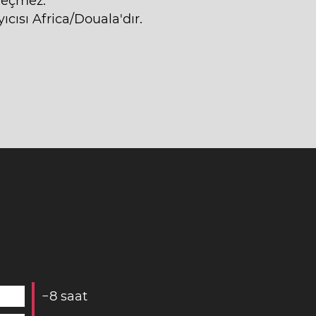
geçmez.
cısı Africa/Douala'dır.
−
8
saat