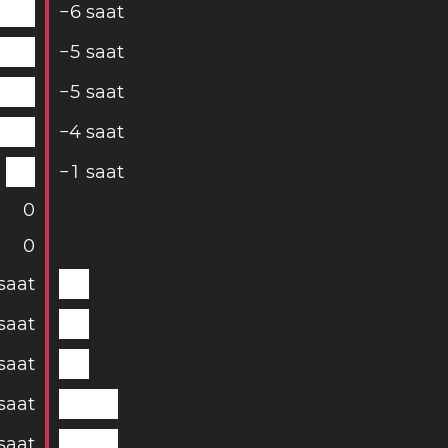
−
6
saat
−
5
saat
−
5
saat
−
4
saat
−
1
saat
0
0
saat
saat
saat
saat
saat