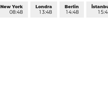
New York
Londra
Berlin
İstanb
0
8
:
4
8
1
3
:
4
8
1
4
:
4
8
1
5
:
4