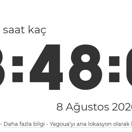
 saat kaç
3
:
4
8
:
8 Ağustos 202
-
Daha fazla bilgi
-
Yagoua'yı ana lokasyon olarak