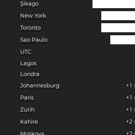
Şikago
New York
Toronto
Sao Paulo
UTC
Lagos
Londra
Johannesburg
+
1
Paris
+
1
Zürih
+
1
Kahire
+
2
Moskova
+
2