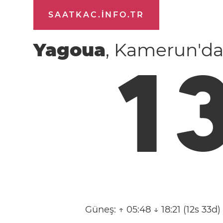
SAATKAC.INFO.TR
Yagoua
, Kamerun'da
1
Güneş:
↑ 05:48 ↓ 18:21 (12s 33d)