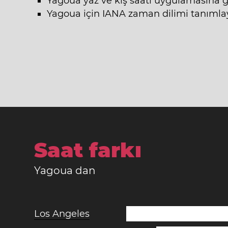
Yagoua yaz ve kış saati uygulamasına 
Yagoua için IANA zaman dilimi tanımlayı
Saat farkı
Yagoua dan
Los Angeles