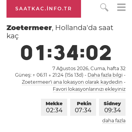
SAATKAC.INFO.TR
Zoetermeer
, Hollanda'da saat
kaç
0
1
:
3
4
:
0
2
7 Ağustos 2026, Cuma,
hafta 32
Güneş:
↑ 06:11 ↓ 21:24 (15s 13d)
-
Daha fazla bilgi
-
Zoetermeer'i ana lokasyon olarak kaydedin
-
Favori lokasyonlarınızı ekleyiniz
Mekke
Pekin
Sidney
0
2
:
3
4
0
7
:
3
4
0
9
:
3
4
daha fazla
Londra
Berlin
İstanbul
0
0
:
3
4
0
1
:
3
4
0
2
:
3
4