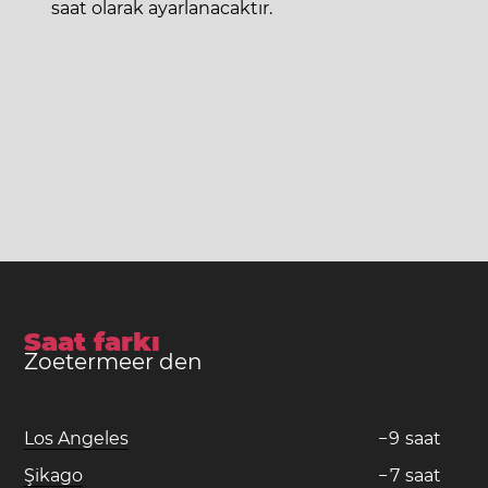
saat olarak ayarlanacaktır.
Saat farkı
Zoetermeer den
Los Angeles
−
9
saat
Şikago
−
7
saat