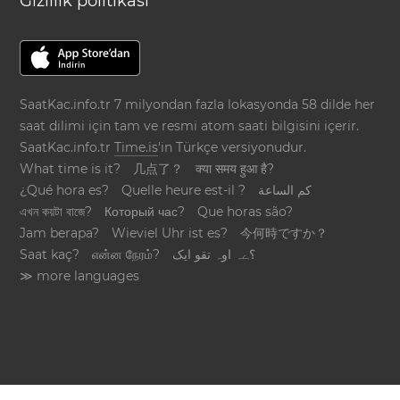
Gizlilik politikası
SaatKac.info.tr 7 milyondan fazla lokasyonda 58 dilde her
saat dilimi için tam ve resmi atom saati bilgisini içerir.
SaatKac.info.tr
Time.is
'in Türkçe versiyonudur.
What time is it?
几点了？
क्या समय हुआ है?
¿Qué hora es?
Quelle heure est-il ?
كم الساعة
এখন কয়টা বাজে?
Который час?
Que horas são?
Jam berapa?
Wieviel Uhr ist es?
今何時ですか？
Saat kaç?
என்ன நேரம்?
؟ےہ اوہ تقو ایک
≫ more languages