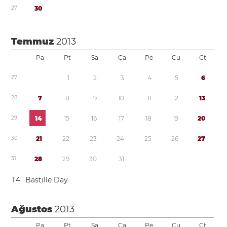
2
7
3
0
Temmuz
2013
Pa
Pt
Sa
Ça
Pe
Cu
Ct
2
7
1
2
3
4
5
6
2
8
7
8
9
1
0
1
1
1
2
1
3
2
9
1
4
1
5
1
6
1
7
1
8
1
9
2
0
3
0
2
1
2
2
2
3
2
4
2
5
2
6
2
7
3
1
2
8
2
9
3
0
3
1
1
4
Bastille Day
Ağustos
2013
Pa
Pt
Sa
Ça
Pe
Cu
Ct