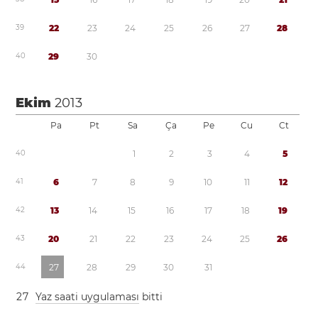
3
9
2
2
2
3
2
4
2
5
2
6
2
7
2
8
4
0
2
9
3
0
Ekim
2013
Pa
Pt
Sa
Ça
Pe
Cu
Ct
4
0
1
2
3
4
5
4
1
6
7
8
9
1
0
1
1
1
2
4
2
1
3
1
4
1
5
1
6
1
7
1
8
1
9
4
3
2
0
2
1
2
2
2
3
2
4
2
5
2
6
4
4
2
7
2
8
2
9
3
0
3
1
2
7
Yaz saati uygulaması
bitti