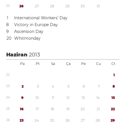
2
2
2
6
2
7
2
8
2
9
3
0
3
1
1
International Workers’ Day
8
Victory in Europe Day
9
Ascension Day
2
0
Whitmonday
Haziran
2013
Pa
Pt
Sa
Ça
Pe
Cu
Ct
2
2
1
2
3
2
3
4
5
6
7
8
2
4
9
1
0
1
1
1
2
1
3
1
4
1
5
2
5
1
6
1
7
1
8
1
9
2
0
2
1
2
2
2
6
2
3
2
4
2
5
2
6
2
7
2
8
2
9