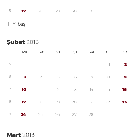
5
2
7
2
8
2
9
3
0
3
1
1
Yılbaşı
Şubat
2013
Pa
Pt
Sa
Ça
Pe
Cu
Ct
5
1
2
6
3
4
5
6
7
8
9
7
1
0
1
1
1
2
1
3
1
4
1
5
1
6
8
1
7
1
8
1
9
2
0
2
1
2
2
2
3
9
2
4
2
5
2
6
2
7
2
8
Mart
2013