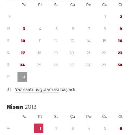
Pa
Pt
Sa
Ça
Pe
Cu
Ct
9
1
2
1
0
3
4
5
6
7
8
9
1
1
1
0
1
1
1
2
1
3
1
4
1
5
1
6
1
2
1
7
1
8
1
9
2
0
2
1
2
2
2
3
1
3
2
4
2
5
2
6
2
7
2
8
2
9
3
0
1
4
3
1
3
1
Yaz saati uygulaması
başladı
Nisan
2013
Pa
Pt
Sa
Ça
Pe
Cu
Ct
1
4
1
2
3
4
5
6