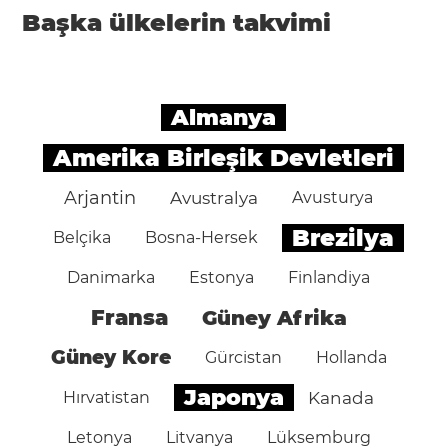
Başka ülkelerin takvimi
Almanya
Amerika Birleşik Devletleri
Arjantin
Avustralya
Avusturya
Brezilya
Belçika
Bosna-Hersek
Danimarka
Estonya
Finlandiya
Fransa
Güney Afrika
Güney Kore
Gürcistan
Hollanda
Japonya
Hırvatistan
Kanada
Letonya
Litvanya
Lüksemburg