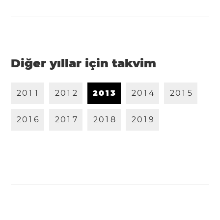
Diğer yıllar için takvim
2
0
1
1
2
0
1
2
2
0
1
3
2
0
1
4
2
0
1
5
2
0
1
6
2
0
1
7
2
0
1
8
2
0
1
9