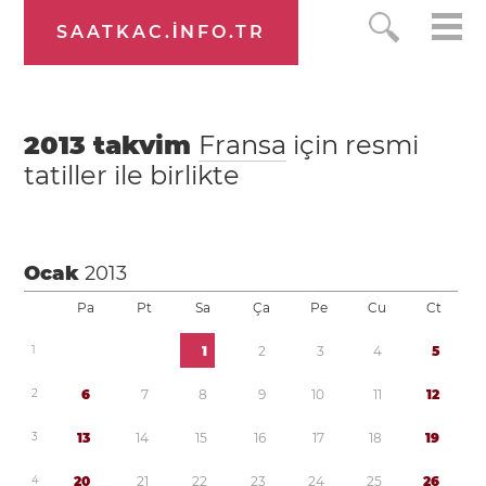
SAATKAC.INFO.TR
2013
takvim
Fransa
için resmi
tatiller ile birlikte
Ocak
2013
Pa
Pt
Sa
Ça
Pe
Cu
Ct
1
1
2
3
4
5
2
6
7
8
9
1
0
1
1
1
2
3
1
3
1
4
1
5
1
6
1
7
1
8
1
9
4
2
0
2
1
2
2
2
3
2
4
2
5
2
6