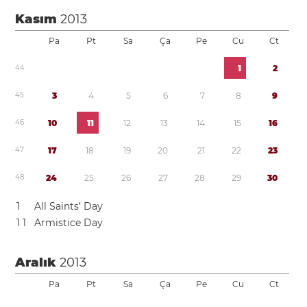
Kasım
2013
Pa
Pt
Sa
Ça
Pe
Cu
Ct
4
4
1
2
4
5
3
4
5
6
7
8
9
4
6
1
0
1
1
1
2
1
3
1
4
1
5
1
6
4
7
1
7
1
8
1
9
2
0
2
1
2
2
2
3
4
8
2
4
2
5
2
6
2
7
2
8
2
9
3
0
1
All Saints’ Day
1
1
Armistice Day
Aralık
2013
Pa
Pt
Sa
Ça
Pe
Cu
Ct