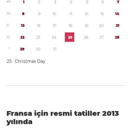
4
9
1
2
3
4
5
6
7
5
0
8
9
1
0
1
1
1
2
1
3
1
4
5
1
1
5
1
6
1
7
1
8
1
9
2
0
2
1
5
2
2
2
2
3
2
4
2
5
2
6
2
7
2
8
1
2
9
3
0
3
1
2
5
Christmas Day
Fransa için resmi tatiller 2013
yılında