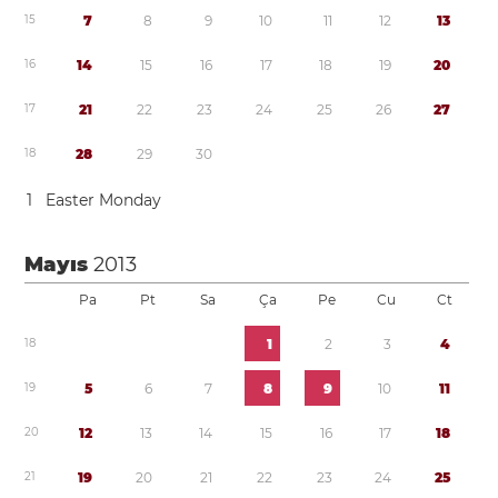
1
5
7
8
9
1
0
1
1
1
2
1
3
1
6
1
4
1
5
1
6
1
7
1
8
1
9
2
0
1
7
2
1
2
2
2
3
2
4
2
5
2
6
2
7
1
8
2
8
2
9
3
0
1
Easter Monday
Mayıs
2013
Pa
Pt
Sa
Ça
Pe
Cu
Ct
1
8
1
2
3
4
1
9
5
6
7
8
9
1
0
1
1
2
0
1
2
1
3
1
4
1
5
1
6
1
7
1
8
2
1
1
9
2
0
2
1
2
2
2
3
2
4
2
5