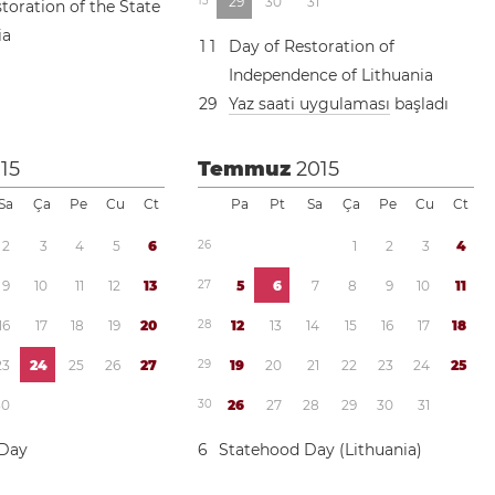
1
3
2
9
3
0
3
1
toration of the State
ia
1
1
Day of Restoration of
Independence of Lithuania
2
9
Yaz saati uygulaması
başladı
15
Temmuz
2015
Sa
Ça
Pe
Cu
Ct
Pa
Pt
Sa
Ça
Pe
Cu
Ct
2
3
4
5
6
2
6
1
2
3
4
9
1
0
1
1
1
2
1
3
2
7
5
6
7
8
9
1
0
1
1
1
6
1
7
1
8
1
9
2
0
2
8
1
2
1
3
1
4
1
5
1
6
1
7
1
8
2
3
2
4
2
5
2
6
2
7
2
9
1
9
2
0
2
1
2
2
2
3
2
4
2
5
3
0
3
0
2
6
2
7
2
8
2
9
3
0
3
1
 Day
6
Statehood Day (Lithuania)