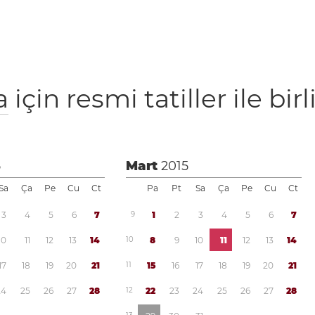
a
için resmi tatiller ile birl
5
Mart
2015
Sa
Ça
Pe
Cu
Ct
Pa
Pt
Sa
Ça
Pe
Cu
Ct
3
4
5
6
7
9
1
2
3
4
5
6
7
1
0
1
1
1
2
1
3
1
4
1
0
8
9
1
0
1
1
1
2
1
3
1
4
1
7
1
8
1
9
2
0
2
1
1
1
1
5
1
6
1
7
1
8
1
9
2
0
2
1
2
4
2
5
2
6
2
7
2
8
1
2
2
2
2
3
2
4
2
5
2
6
2
7
2
8