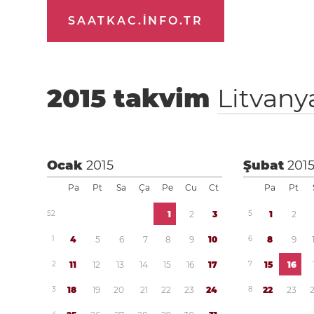
SAATKAC.INFO.TR
2015
takvim
Litvany
Ocak
2015
Şubat
201
Pa
Pt
Sa
Ça
Pe
Cu
Ct
Pa
Pt
5
2
1
2
3
5
1
2
1
4
5
6
7
8
9
1
0
6
8
9
2
1
1
1
2
1
3
1
4
1
5
1
6
1
7
7
1
5
1
6
3
1
8
1
9
2
0
2
1
2
2
2
3
2
4
8
2
2
2
3