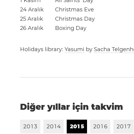
1 Kasım
All Saints’ Day
24 Aralık
Christmas Eve
25 Aralık
Christmas Day
26 Aralık
Boxing Day
Holidays library:
Yasumi
by
Sacha Telgenh
Diğer yıllar için takvim
2
0
1
3
2
0
1
4
2
0
1
5
2
0
1
6
2
0
1
7