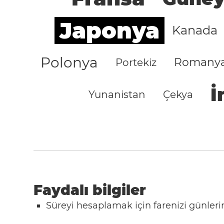
Japonya
Kanada
Polonya
Romany
Portekiz
İ
Yunanistan
Çekya
Faydalı bilgiler
Süreyi hesaplamak için farenizi günlerin