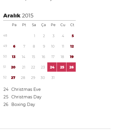
Aralık
2015
Pa
Pt
Sa
Ça
Pe
Cu
Ct
4
8
1
2
3
4
5
4
9
6
7
8
9
1
0
1
1
1
2
5
0
1
3
1
4
1
5
1
6
1
7
1
8
1
9
5
1
2
0
2
1
2
2
2
3
2
4
2
5
2
6
5
2
2
7
2
8
2
9
3
0
3
1
2
4
Christmas Eve
2
5
Christmas Day
2
6
Boxing Day