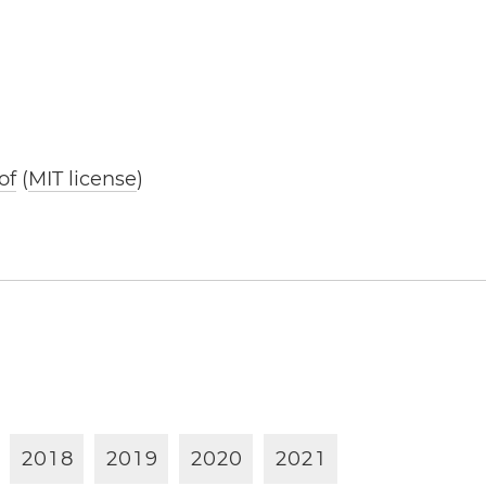
of
(
MIT license
)
2
0
1
8
2
0
1
9
2
0
2
0
2
0
2
1