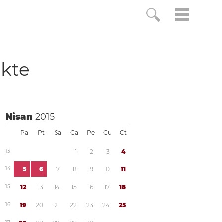
ikte
Nisan
2015
Pa
Pt
Sa
Ça
Pe
Cu
Ct
1
3
1
2
3
4
1
4
5
6
7
8
9
1
0
1
1
1
5
1
2
1
3
1
4
1
5
1
6
1
7
1
8
1
6
1
9
2
0
2
1
2
2
2
3
2
4
2
5