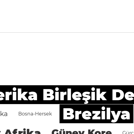
ika Birleşik De
Brezilya
ika
Bosna-Hersek
 Afrika
Güney Kore
Gürc