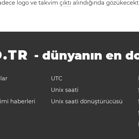
 Sadece logo ve takvim
çıktı
alındığında gözükecekti
.TR
-
dünyanın en do
lar
UTC
Unix saati
imi haberleri
Unix saati dönüştürücüsü