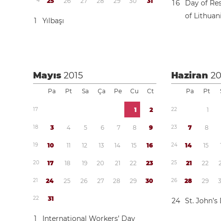
4
2
5
2
6
2
7
2
8
2
9
3
0
3
1
1
6
Day of Res
of Lithuan
1
Yılbaşı
Mayıs
2015
Haziran
20
Pa
Pt
Sa
Ça
Pe
Cu
Ct
Pa
Pt
1
7
1
2
2
2
1
1
8
3
4
5
6
7
8
9
2
3
7
8
1
9
1
0
1
1
1
2
1
3
1
4
1
5
1
6
2
4
1
4
1
5
2
0
1
7
1
8
1
9
2
0
2
1
2
2
2
3
2
5
2
1
2
2
2
1
2
4
2
5
2
6
2
7
2
8
2
9
3
0
2
6
2
8
2
9
2
2
3
1
2
4
St. John’s
1
International Workers’ Day