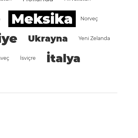
Meksika
n
Norveç
iye
Ukrayna
Yeni Zelanda
İtalya
sveç
İsviçre