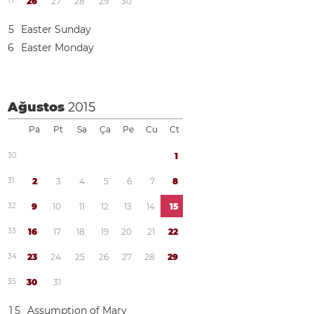
1
7
2
6
2
7
2
8
2
9
3
0
5
Easter Sunday
6
Easter Monday
Ağustos
2015
Pa
Pt
Sa
Ça
Pe
Cu
Ct
3
0
1
3
1
2
3
4
5
6
7
8
3
2
9
1
0
1
1
1
2
1
3
1
4
1
5
3
3
1
6
1
7
1
8
1
9
2
0
2
1
2
2
3
4
2
3
2
4
2
5
2
6
2
7
2
8
2
9
3
5
3
0
3
1
1
5
Assumption of Mary