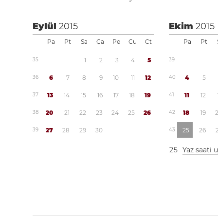
Eylül
2015
Ekim
2015
Pa
Pt
Sa
Ça
Pe
Cu
Ct
Pa
Pt
3
5
1
2
3
4
5
3
9
3
6
6
7
8
9
1
0
1
1
1
2
4
0
4
5
3
7
1
3
1
4
1
5
1
6
1
7
1
8
1
9
4
1
1
1
1
2
3
8
2
0
2
1
2
2
2
3
2
4
2
5
2
6
4
2
1
8
1
9
3
9
2
7
2
8
2
9
3
0
4
3
2
5
2
6
2
5
Yaz saati