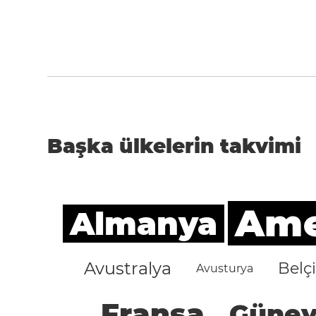
Başka ülkelerin takvimi
Amer
Almanya
Avustralya
Belç
Avusturya
Fransa
Güney