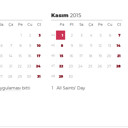
Kasım
2015
Sa
Ça
Pe
Cu
Ct
Pa
Pt
Sa
Ça
Pe
Cu
Ct
1
2
3
4
4
1
2
3
4
5
6
7
6
7
8
9
1
0
4
5
8
9
1
0
1
1
1
2
1
3
1
4
1
3
1
4
1
5
1
6
1
7
4
6
1
5
1
6
1
7
1
8
1
9
2
0
2
1
2
0
2
1
2
2
2
3
2
4
4
7
2
2
2
3
2
4
2
5
2
6
2
7
2
8
2
7
2
8
2
9
3
0
3
1
4
8
2
9
3
0
 uygulaması
bitti
1
All Saints’ Day