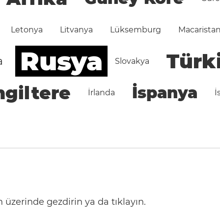
Letonya
Litvanya
Lüksemburg
Macarista
Rusya
Türk
a
Slovakya
ngiltere
İspanya
İrlanda
İ
 üzerinde gezdirin ya da tıklayın.