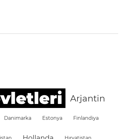
vletleri
Arjantin
Danimarka
Estonya
Finlandiya
Hollanda
istan
Hırvatistan