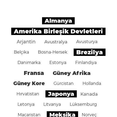
Almanya
Amerika Birleşik Devletleri
Arjantin
Avustralya
Avusturya
Brezilya
Belçika
Bosna-Hersek
Danimarka
Estonya
Finlandiya
Fransa
Güney Afrika
Güney Kore
Gürcistan
Hollanda
Japonya
Hırvatistan
Kanada
Letonya
Litvanya
Lüksemburg
Meksika
Macaristan
Norveç