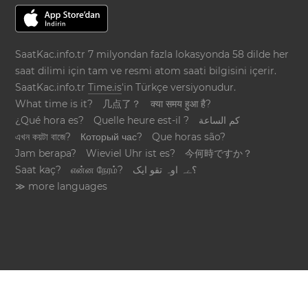
SaatKac.info.tr 7 milyondan fazla lokasyonda 58 dilde her
saat dilimi için tam ve resmi atom saati bilgisini içerir.
SaatKac.info.tr
Time.is
'in Türkçe versiyonudur.
What time is it?
几点了？
क्या समय हुआ है?
¿Qué hora es?
Quelle heure est-il ?
كم الساعة
এখন কয়টা বাজে?
Который час?
Que horas são?
Jam berapa?
Wieviel Uhr ist es?
今何時ですか？
Saat kaç?
என்ன நேரம்?
؟ےہ اوہ تقو ایک
≫ more languages