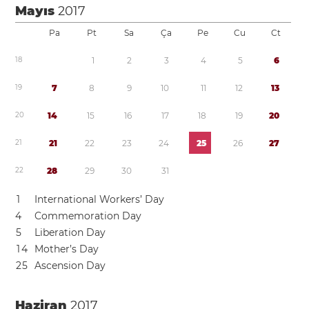
Mayıs
2017
Pa
Pt
Sa
Ça
Pe
Cu
Ct
1
8
1
2
3
4
5
6
1
9
7
8
9
1
0
1
1
1
2
1
3
2
0
1
4
1
5
1
6
1
7
1
8
1
9
2
0
2
1
2
1
2
2
2
3
2
4
2
5
2
6
2
7
2
2
2
8
2
9
3
0
3
1
1
International Workers’ Day
4
Commemoration Day
5
Liberation Day
1
4
Mother’s Day
2
5
Ascension Day
Haziran
2017