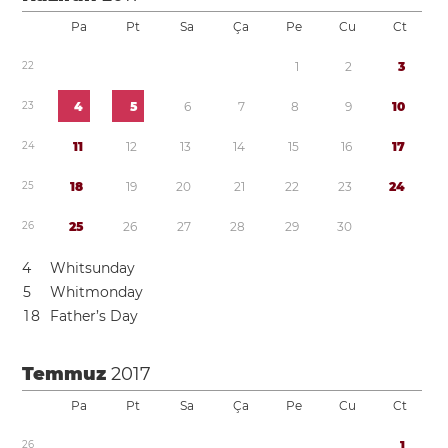
Pa
Pt
Sa
Ça
Pe
Cu
Ct
2
2
1
2
3
2
3
4
5
6
7
8
9
1
0
2
4
1
1
1
2
1
3
1
4
1
5
1
6
1
7
2
5
1
8
1
9
2
0
2
1
2
2
2
3
2
4
2
6
2
5
2
6
2
7
2
8
2
9
3
0
4
Whitsunday
5
Whitmonday
1
8
Father’s Day
Temmuz
2017
Pa
Pt
Sa
Ça
Pe
Cu
Ct
2
6
1