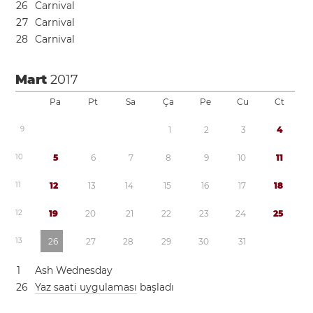
2
6
Carnival
2
7
Carnival
2
8
Carnival
Mart
2017
Pa
Pt
Sa
Ça
Pe
Cu
Ct
9
1
2
3
4
1
0
5
6
7
8
9
1
0
1
1
1
1
1
2
1
3
1
4
1
5
1
6
1
7
1
8
1
2
1
9
2
0
2
1
2
2
2
3
2
4
2
5
1
3
2
6
2
7
2
8
2
9
3
0
3
1
1
Ash Wednesday
2
6
Yaz saati uygulaması
başladı