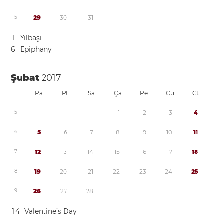
5
2
9
3
0
3
1
1
Yılbaşı
6
Epiphany
Şubat
2017
Pa
Pt
Sa
Ça
Pe
Cu
Ct
5
1
2
3
4
6
5
6
7
8
9
1
0
1
1
7
1
2
1
3
1
4
1
5
1
6
1
7
1
8
8
1
9
2
0
2
1
2
2
2
3
2
4
2
5
9
2
6
2
7
2
8
1
4
Valentine’s Day