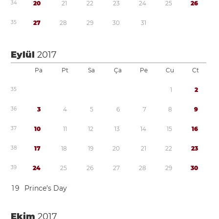
3
4
2
0
2
1
2
2
2
3
2
4
2
5
2
6
3
5
2
7
2
8
2
9
3
0
3
1
Eylül
2017
Pa
Pt
Sa
Ça
Pe
Cu
Ct
3
5
1
2
3
6
3
4
5
6
7
8
9
3
7
1
0
1
1
1
2
1
3
1
4
1
5
1
6
3
8
1
7
1
8
1
9
2
0
2
1
2
2
2
3
3
9
2
4
2
5
2
6
2
7
2
8
2
9
3
0
1
9
Prince’s Day
Ekim
2017