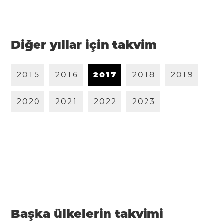
Diğer yıllar için takvim
2
0
1
5
2
0
1
6
2
0
1
7
2
0
1
8
2
0
1
9
2
0
2
0
2
0
2
1
2
0
2
2
2
0
2
3
Başka ülkelerin takvimi