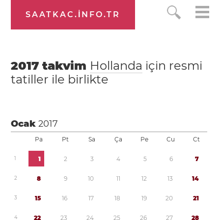
SAATKAC.INFO.TR
2017
takvim
Hollanda
için resmi
tatiller ile birlikte
Ocak
2017
Pa
Pt
Sa
Ça
Pe
Cu
Ct
1
1
2
3
4
5
6
7
2
8
9
1
0
1
1
1
2
1
3
1
4
3
1
5
1
6
1
7
1
8
1
9
2
0
2
1
4
2
2
2
3
2
4
2
5
2
6
2
7
2
8