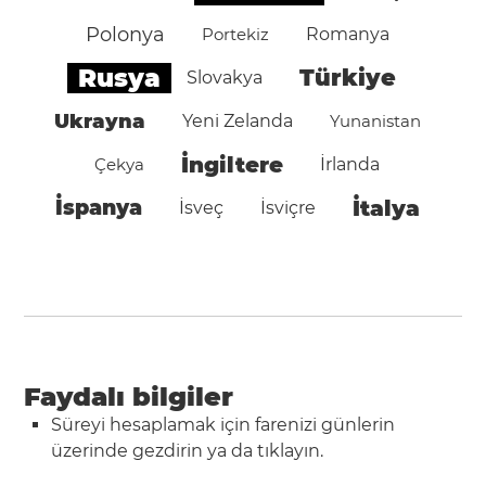
Polonya
Portekiz
Romanya
Rusya
Türkiye
Slovakya
Ukrayna
Yeni Zelanda
Yunanistan
İngiltere
Çekya
İrlanda
İspanya
İtalya
İsveç
İsviçre
Faydalı bilgiler
Süreyi hesaplamak için farenizi günlerin
üzerinde gezdirin ya da tıklayın.