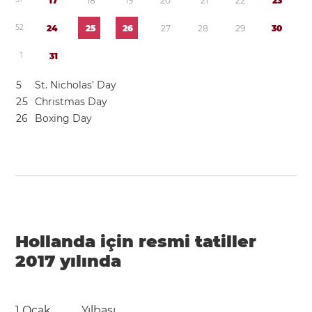
1
7
1
8
1
9
2
0
2
1
2
2
2
3
5
2
2
4
2
5
2
6
2
7
2
8
2
9
3
0
1
3
1
5
St. Nicholas’ Day
2
5
Christmas Day
2
6
Boxing Day
Hollanda için resmi tatiller
2017 yılında
1 Ocak
Yılbaşı