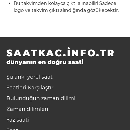
Bu takvimden kolayca çıktı alınabilir! Sadece
logo ve takvim
çıktı
alındığında gözükecektir.
SAATKAC.INFO.TR
dünyanın en doğru saati
Şu anki yerel saat
Saatleri Karşılaştır
Bulunduğun zaman dilimi
Zaman dilimleri
Yaz saati