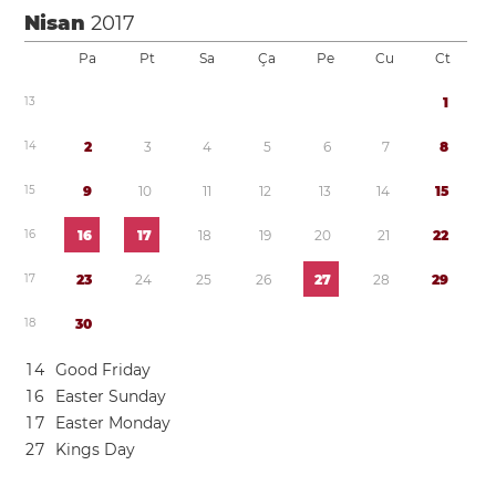
Nisan
2017
Pa
Pt
Sa
Ça
Pe
Cu
Ct
1
3
1
1
4
2
3
4
5
6
7
8
1
5
9
1
0
1
1
1
2
1
3
1
4
1
5
1
6
1
6
1
7
1
8
1
9
2
0
2
1
2
2
1
7
2
3
2
4
2
5
2
6
2
7
2
8
2
9
1
8
3
0
1
4
Good Friday
1
6
Easter Sunday
1
7
Easter Monday
2
7
Kings Day