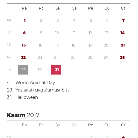
Pa
Pt
Sa
Ça
Pe
Cu
Ct
4
0
1
2
3
4
5
6
7
4
1
8
9
1
0
1
1
1
2
1
3
1
4
4
2
1
5
1
6
1
7
1
8
1
9
2
0
2
1
4
3
2
2
2
3
2
4
2
5
2
6
2
7
2
8
4
4
2
9
3
0
3
1
4
World Animal Day
2
9
Yaz saati uygulaması
bitti
3
1
Halloween
Kasım
2017
Pa
Pt
Sa
Ça
Pe
Cu
Ct
4
4
1
2
3
4