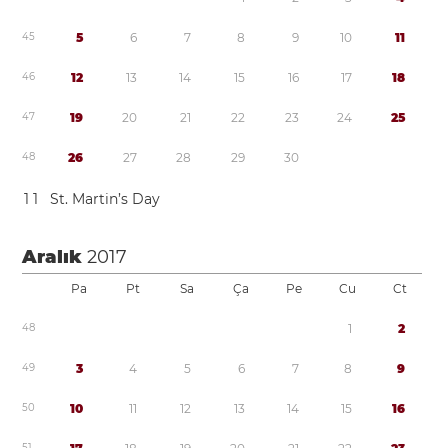
4
5
5
6
7
8
9
1
0
1
1
4
6
1
2
1
3
1
4
1
5
1
6
1
7
1
8
4
7
1
9
2
0
2
1
2
2
2
3
2
4
2
5
4
8
2
6
2
7
2
8
2
9
3
0
1
1
St. Martin’s Day
Aralık
2017
Pa
Pt
Sa
Ça
Pe
Cu
Ct
4
8
1
2
4
9
3
4
5
6
7
8
9
5
0
1
0
1
1
1
2
1
3
1
4
1
5
1
6
5
1