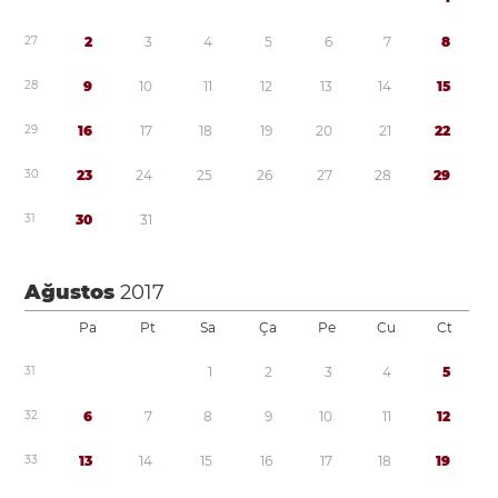
2
7
2
3
4
5
6
7
8
2
8
9
1
0
1
1
1
2
1
3
1
4
1
5
2
9
1
6
1
7
1
8
1
9
2
0
2
1
2
2
3
0
2
3
2
4
2
5
2
6
2
7
2
8
2
9
3
1
3
0
3
1
Ağustos
2017
Pa
Pt
Sa
Ça
Pe
Cu
Ct
3
1
1
2
3
4
5
3
2
6
7
8
9
1
0
1
1
1
2
3
3
1
3
1
4
1
5
1
6
1
7
1
8
1
9