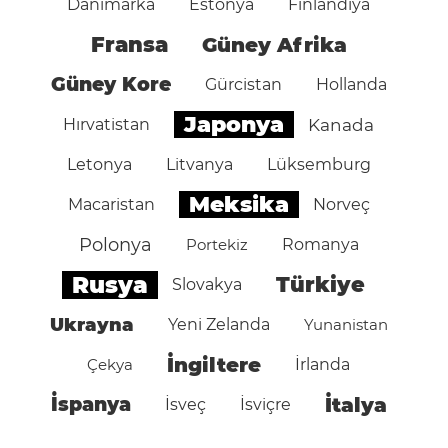
Danimarka
Estonya
Finlandiya
Fransa
Güney Afrika
Güney Kore
Gürcistan
Hollanda
Japonya
Hırvatistan
Kanada
Letonya
Litvanya
Lüksemburg
Meksika
Macaristan
Norveç
Polonya
Portekiz
Romanya
Rusya
Türkiye
Slovakya
Ukrayna
Yeni Zelanda
Yunanistan
İngiltere
Çekya
İrlanda
İspanya
İtalya
İsveç
İsviçre