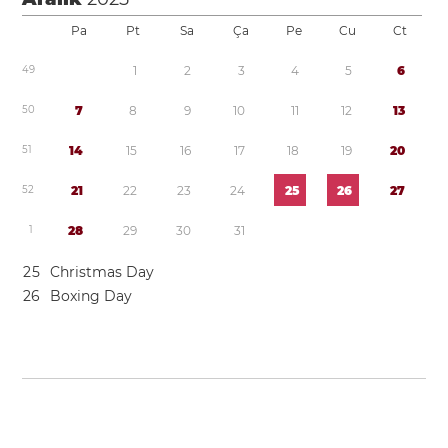
Pa
Pt
Sa
Ça
Pe
Cu
Ct
4
9
1
2
3
4
5
6
5
0
7
8
9
1
0
1
1
1
2
1
3
5
1
1
4
1
5
1
6
1
7
1
8
1
9
2
0
5
2
2
1
2
2
2
3
2
4
2
5
2
6
2
7
1
2
8
2
9
3
0
3
1
2
5
Christmas Day
2
6
Boxing Day