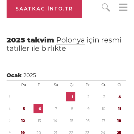
SAATKAC.INFO.TR
2025
takvim
Polonya
için resmi
tatiller ile birlikte
Ocak
2025
Pa
Pt
Sa
Ça
Pe
Cu
Ct
1
1
2
3
4
2
5
6
7
8
9
1
0
1
1
3
1
2
1
3
1
4
1
5
1
6
1
7
1
8
4
1
9
2
0
2
1
2
2
2
3
2
4
2
5