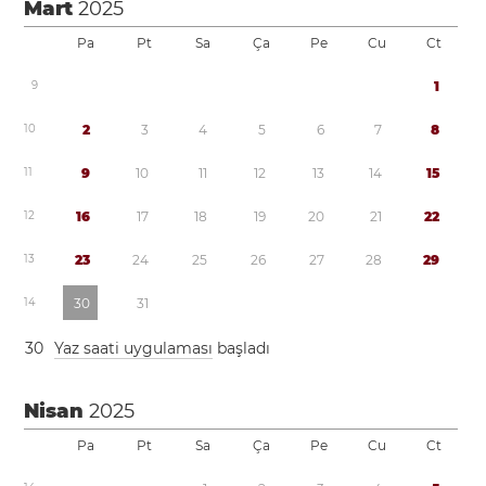
Mart
2025
Pa
Pt
Sa
Ça
Pe
Cu
Ct
9
1
1
0
2
3
4
5
6
7
8
1
1
9
1
0
1
1
1
2
1
3
1
4
1
5
1
2
1
6
1
7
1
8
1
9
2
0
2
1
2
2
1
3
2
3
2
4
2
5
2
6
2
7
2
8
2
9
1
4
3
0
3
1
3
0
Yaz saati uygulaması
başladı
Nisan
2025
Pa
Pt
Sa
Ça
Pe
Cu
Ct