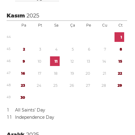
Kasım
2025
Pa
Pt
Sa
Ça
Pe
Cu
Ct
4
4
1
4
5
2
3
4
5
6
7
8
4
6
9
1
0
1
1
1
2
1
3
1
4
1
5
4
7
1
6
1
7
1
8
1
9
2
0
2
1
2
2
4
8
2
3
2
4
2
5
2
6
2
7
2
8
2
9
4
9
3
0
1
All Saints’ Day
1
1
Independence Day
Aralık
2025