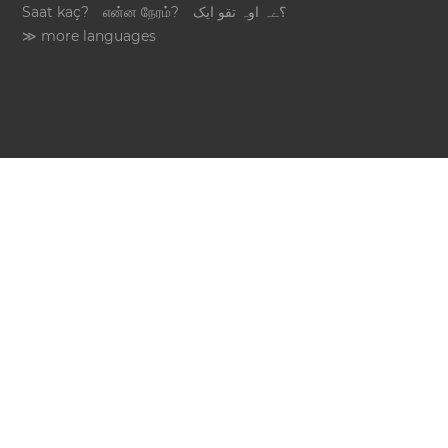
Saat kaç?
என்ன நேரம்?
؟ےہ اوہ تقو ایک
≫ more languages