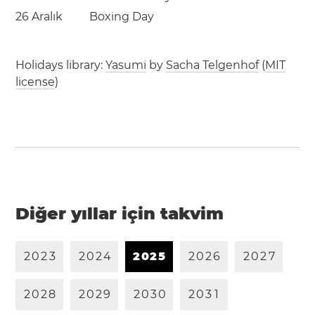
26 Aralık
Boxing Day
Holidays library:
Yasumi
by
Sacha Telgenhof
(
MIT
license
)
Diğer yıllar için takvim
2
0
2
3
2
0
2
4
2
0
2
5
2
0
2
6
2
0
2
7
2
0
2
8
2
0
2
9
2
0
3
0
2
0
3
1