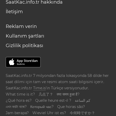
SaatKac.info.tr hakkında
İletişim
Reklam verin
Kullanım şartları
Gizlilik politikası
SaatKac.info.tr 7 milyondan fazla lokasyonda 58 dilde her
saat dilimi için tam ve resmi atom saati bilgisini içerir.
SaatKac.info.tr
Time.is
'in Türkçe versiyonudur.
What time is it?
几点了？
क्या समय हुआ है?
¿Qué hora es?
Quelle heure est-il ?
كم الساعة
এখন কয়টা বাজে?
Который час?
Que horas são?
Jam berapa?
Wieviel Uhr ist es?
今何時ですか？