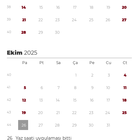
3
8
1
4
1
5
1
6
1
7
1
8
1
9
2
0
3
9
2
1
2
2
2
3
2
4
2
5
2
6
2
7
4
0
2
8
2
9
3
0
Ekim
2025
Pa
Pt
Sa
Ça
Pe
Cu
Ct
4
0
1
2
3
4
4
1
5
6
7
8
9
1
0
1
1
4
2
1
2
1
3
1
4
1
5
1
6
1
7
1
8
4
3
1
9
2
0
2
1
2
2
2
3
2
4
2
5
4
4
2
6
2
7
2
8
2
9
3
0
3
1
2
6
Yaz saati uygulaması
bitti