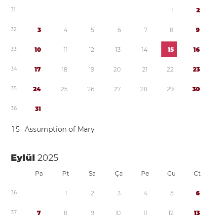
3
1
1
2
3
2
3
4
5
6
7
8
9
3
3
1
0
1
1
1
2
1
3
1
4
1
5
1
6
3
4
1
7
1
8
1
9
2
0
2
1
2
2
2
3
3
5
2
4
2
5
2
6
2
7
2
8
2
9
3
0
3
6
3
1
1
5
Assumption of Mary
Eylül
2025
Pa
Pt
Sa
Ça
Pe
Cu
Ct
3
6
1
2
3
4
5
6
3
7
7
8
9
1
0
1
1
1
2
1
3