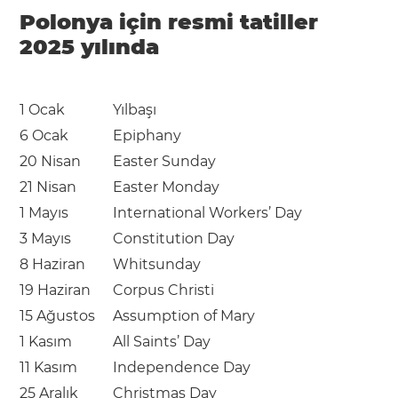
Polonya için resmi tatiller
2025 yılında
1 Ocak
Yılbaşı
6 Ocak
Epiphany
20 Nisan
Easter Sunday
21 Nisan
Easter Monday
1 Mayıs
International Workers’ Day
3 Mayıs
Constitution Day
8 Haziran
Whitsunday
19 Haziran
Corpus Christi
15 Ağustos
Assumption of Mary
1 Kasım
All Saints’ Day
11 Kasım
Independence Day
25 Aralık
Christmas Day