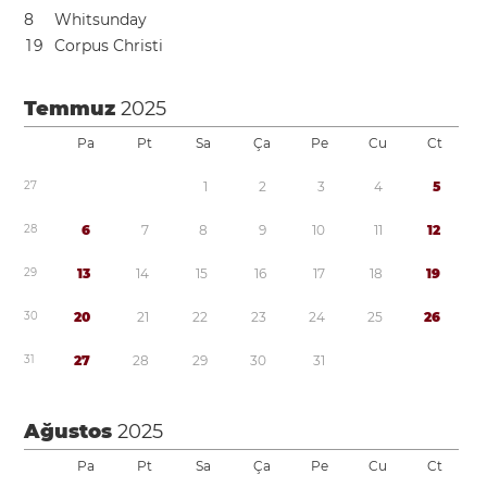
8
Whitsunday
1
9
Corpus Christi
Temmuz
2025
Pa
Pt
Sa
Ça
Pe
Cu
Ct
2
7
1
2
3
4
5
2
8
6
7
8
9
1
0
1
1
1
2
2
9
1
3
1
4
1
5
1
6
1
7
1
8
1
9
3
0
2
0
2
1
2
2
2
3
2
4
2
5
2
6
3
1
2
7
2
8
2
9
3
0
3
1
Ağustos
2025
Pa
Pt
Sa
Ça
Pe
Cu
Ct