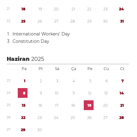
2
1
1
8
1
9
2
0
2
1
2
2
2
3
2
4
2
2
2
5
2
6
2
7
2
8
2
9
3
0
3
1
1
International Workers’ Day
3
Constitution Day
Haziran
2025
Pa
Pt
Sa
Ça
Pe
Cu
Ct
2
3
1
2
3
4
5
6
7
2
4
8
9
1
0
1
1
1
2
1
3
1
4
2
5
1
5
1
6
1
7
1
8
1
9
2
0
2
1
2
6
2
2
2
3
2
4
2
5
2
6
2
7
2
8
2
7
2
9
3
0