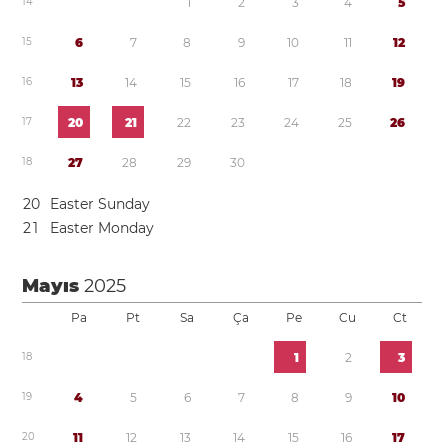
1
4
1
2
3
4
5
1
5
6
7
8
9
1
0
1
1
1
2
1
6
1
3
1
4
1
5
1
6
1
7
1
8
1
9
1
7
2
0
2
1
2
2
2
3
2
4
2
5
2
6
1
8
2
7
2
8
2
9
3
0
2
0
Easter Sunday
2
1
Easter Monday
Mayıs
2025
Pa
Pt
Sa
Ça
Pe
Cu
Ct
1
8
1
2
3
1
9
4
5
6
7
8
9
1
0
2
0
1
1
1
2
1
3
1
4
1
5
1
6
1
7