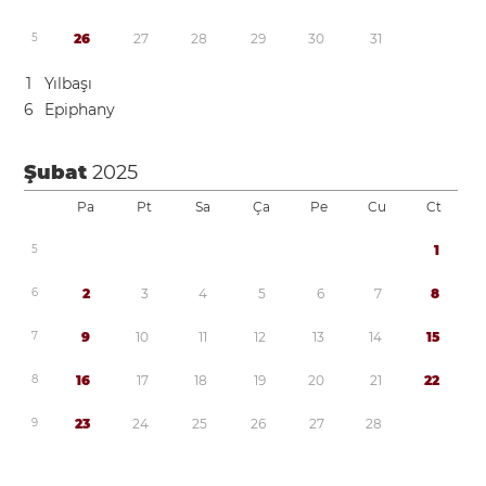
5
2
6
2
7
2
8
2
9
3
0
3
1
1
Yılbaşı
6
Epiphany
Şubat
2025
Pa
Pt
Sa
Ça
Pe
Cu
Ct
5
1
6
2
3
4
5
6
7
8
7
9
1
0
1
1
1
2
1
3
1
4
1
5
8
1
6
1
7
1
8
1
9
2
0
2
1
2
2
9
2
3
2
4
2
5
2
6
2
7
2
8