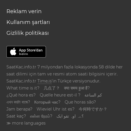
Reklam verin
Kullanım şartları
Gizlilik politikası
SaatKac.info.tr 7 milyondan fazla lokasyonda 58 dilde her
saat dilimi için tam ve resmi atom saati bilgisini içerir.
SaatKac.info.tr
Time.is
'in Türkçe versiyonudur.
What time is it?
几点了？
क्या समय हुआ है?
¿Qué hora es?
Quelle heure est-il ?
كم الساعة
এখন কয়টা বাজে?
Который час?
Que horas são?
Jam berapa?
Wieviel Uhr ist es?
今何時ですか？
Saat kaç?
என்ன நேரம்?
؟ےہ اوہ تقو ایک
≫ more languages