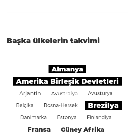
Başka ülkelerin takvimi
Almanya
Amerika Birleşik Devletleri
Arjantin
Avustralya
Avusturya
Brezilya
Belçika
Bosna-Hersek
Danimarka
Estonya
Finlandiya
Fransa
Güney Afrika