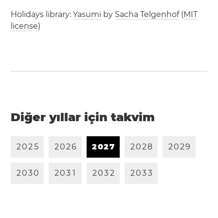
Holidays library:
Yasumi
by
Sacha Telgenhof
(
MIT
license
)
Diğer yıllar için takvim
2
0
2
5
2
0
2
6
2
0
2
7
2
0
2
8
2
0
2
9
2
0
3
0
2
0
3
1
2
0
3
2
2
0
3
3