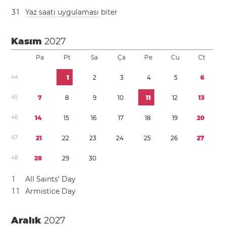
3
1
Yaz saati uygulaması
biter
Kasım
2027
Pa
Pt
Sa
Ça
Pe
Cu
Ct
4
4
1
2
3
4
5
6
4
5
7
8
9
1
0
1
1
1
2
1
3
4
6
1
4
1
5
1
6
1
7
1
8
1
9
2
0
4
7
2
1
2
2
2
3
2
4
2
5
2
6
2
7
4
8
2
8
2
9
3
0
1
All Saints’ Day
1
1
Armistice Day
Aralık
2027