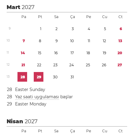
Mart
2027
Pa
Pt
Sa
Ça
Pe
Cu
Ct
9
1
2
3
4
5
6
1
0
7
8
9
1
0
1
1
1
2
1
3
1
1
1
4
1
5
1
6
1
7
1
8
1
9
2
0
1
2
2
1
2
2
2
3
2
4
2
5
2
6
2
7
1
3
2
8
2
9
3
0
3
1
2
8
Easter Sunday
2
8
Yaz saati uygulaması
başlar
2
9
Easter Monday
Nisan
2027
Pa
Pt
Sa
Ça
Pe
Cu
Ct