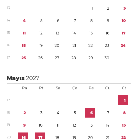
1
3
1
2
3
1
4
4
5
6
7
8
9
1
0
1
5
1
1
1
2
1
3
1
4
1
5
1
6
1
7
1
6
1
8
1
9
2
0
2
1
2
2
2
3
2
4
1
7
2
5
2
6
2
7
2
8
2
9
3
0
Mayıs
2027
Pa
Pt
Sa
Ça
Pe
Cu
Ct
1
7
1
1
8
2
3
4
5
6
7
8
1
9
9
1
0
1
1
1
2
1
3
1
4
1
5
2
0
1
6
1
7
1
8
1
9
2
0
2
1
2
2