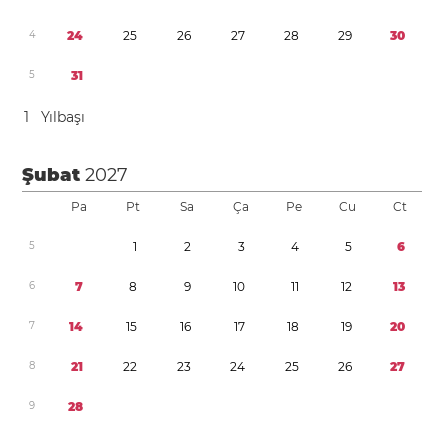
4
2
4
2
5
2
6
2
7
2
8
2
9
3
0
5
3
1
1
Yılbaşı
Şubat
2027
Pa
Pt
Sa
Ça
Pe
Cu
Ct
5
1
2
3
4
5
6
6
7
8
9
1
0
1
1
1
2
1
3
7
1
4
1
5
1
6
1
7
1
8
1
9
2
0
8
2
1
2
2
2
3
2
4
2
5
2
6
2
7
9
2
8