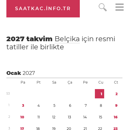
SAATKAC.INFO.TR
2027
takvim
Belçika
için resmi
tatiller ile birlikte
Ocak
2027
Pa
Pt
Sa
Ça
Pe
Cu
Ct
5
3
1
2
1
3
4
5
6
7
8
9
2
1
0
1
1
1
2
1
3
1
4
1
5
1
6
3
1
7
1
8
1
9
2
0
2
1
2
2
2
3