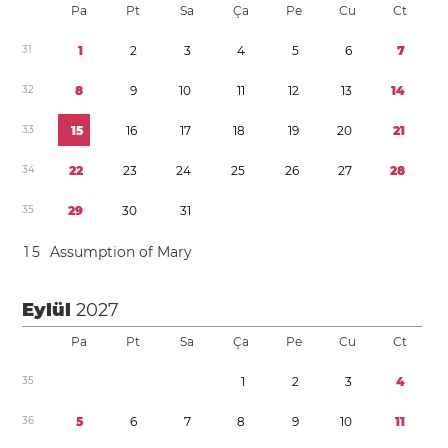
Pa
Pt
Sa
Ça
Pe
Cu
Ct
3
1
1
2
3
4
5
6
7
3
2
8
9
1
0
1
1
1
2
1
3
1
4
3
3
1
5
1
6
1
7
1
8
1
9
2
0
2
1
3
4
2
2
2
3
2
4
2
5
2
6
2
7
2
8
3
5
2
9
3
0
3
1
1
5
Assumption of Mary
Eylül
2027
Pa
Pt
Sa
Ça
Pe
Cu
Ct
3
5
1
2
3
4
3
6
5
6
7
8
9
1
0
1
1