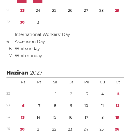
2
1
2
3
2
4
2
5
2
6
2
7
2
8
2
9
2
2
3
0
3
1
1
International Workers’ Day
6
Ascension Day
1
6
Whitsunday
1
7
Whitmonday
Haziran
2027
Pa
Pt
Sa
Ça
Pe
Cu
Ct
2
2
1
2
3
4
5
2
3
6
7
8
9
1
0
1
1
1
2
2
4
1
3
1
4
1
5
1
6
1
7
1
8
1
9
2
5
2
0
2
1
2
2
2
3
2
4
2
5
2
6