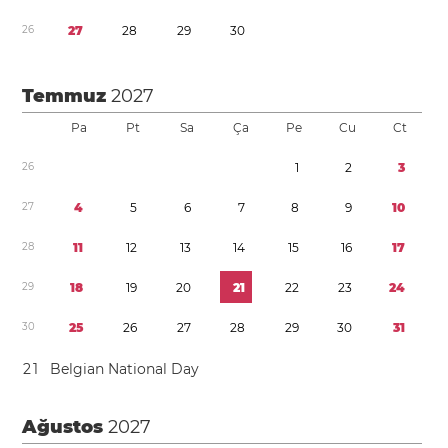
2
6
2
7
2
8
2
9
3
0
Temmuz
2027
Pa
Pt
Sa
Ça
Pe
Cu
Ct
2
6
1
2
3
2
7
4
5
6
7
8
9
1
0
2
8
1
1
1
2
1
3
1
4
1
5
1
6
1
7
2
9
1
8
1
9
2
0
2
1
2
2
2
3
2
4
3
0
2
5
2
6
2
7
2
8
2
9
3
0
3
1
2
1
Belgian National Day
Ağustos
2027