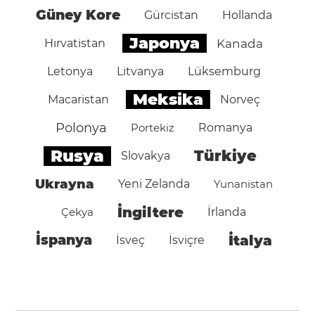
Güney Kore
Gürcistan
Hollanda
Japonya
Hırvatistan
Kanada
Letonya
Litvanya
Lüksemburg
Meksika
Macaristan
Norveç
Polonya
Portekiz
Romanya
Rusya
Türkiye
Slovakya
Ukrayna
Yeni Zelanda
Yunanistan
İngiltere
Çekya
İrlanda
İspanya
İtalya
İsveç
İsviçre