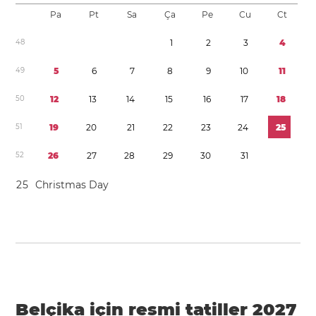
Pa
Pt
Sa
Ça
Pe
Cu
Ct
4
8
1
2
3
4
4
9
5
6
7
8
9
1
0
1
1
5
0
1
2
1
3
1
4
1
5
1
6
1
7
1
8
5
1
1
9
2
0
2
1
2
2
2
3
2
4
2
5
5
2
2
6
2
7
2
8
2
9
3
0
3
1
2
5
Christmas Day
Belçika için resmi tatiller 2027