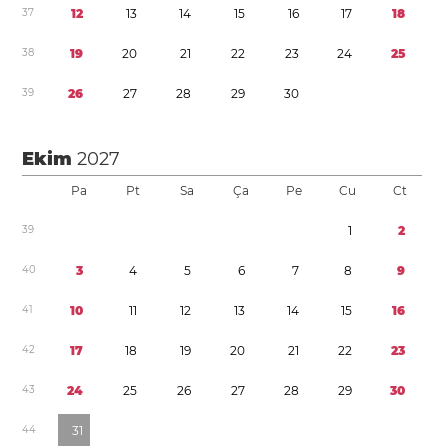
3
7
1
2
1
3
1
4
1
5
1
6
1
7
1
8
3
8
1
9
2
0
2
1
2
2
2
3
2
4
2
5
3
9
2
6
2
7
2
8
2
9
3
0
Ekim
2027
Pa
Pt
Sa
Ça
Pe
Cu
Ct
3
9
1
2
4
0
3
4
5
6
7
8
9
4
1
1
0
1
1
1
2
1
3
1
4
1
5
1
6
4
2
1
7
1
8
1
9
2
0
2
1
2
2
2
3
4
3
2
4
2
5
2
6
2
7
2
8
2
9
3
0
4
4
3
1