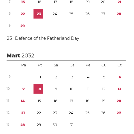
7
1
5
1
6
1
7
1
8
1
9
2
0
2
1
8
2
2
2
3
2
4
2
5
2
6
2
7
2
8
9
2
9
2
3
Defence of the Fatherland Day
Mart
2032
Pa
Pt
Sa
Ça
Pe
Cu
Ct
9
1
2
3
4
5
6
1
0
7
8
9
1
0
1
1
1
2
1
3
1
1
1
4
1
5
1
6
1
7
1
8
1
9
2
0
1
2
2
1
2
2
2
3
2
4
2
5
2
6
2
7
1
3
2
8
2
9
3
0
3
1