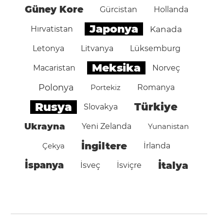
Güney Kore
Gürcistan
Hollanda
Japonya
Hırvatistan
Kanada
Letonya
Litvanya
Lüksemburg
Meksika
Macaristan
Norveç
Polonya
Portekiz
Romanya
Rusya
Türkiye
Slovakya
Ukrayna
Yeni Zelanda
Yunanistan
İngiltere
Çekya
İrlanda
İspanya
İtalya
İsveç
İsviçre