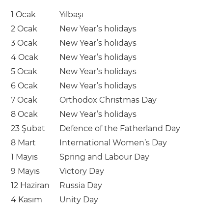
1 Ocak
Yılbaşı
2 Ocak
New Year’s holidays
3 Ocak
New Year’s holidays
4 Ocak
New Year’s holidays
5 Ocak
New Year’s holidays
6 Ocak
New Year’s holidays
7 Ocak
Orthodox Christmas Day
8 Ocak
New Year’s holidays
23 Şubat
Defence of the Fatherland Day
8 Mart
International Women’s Day
1 Mayıs
Spring and Labour Day
9 Mayıs
Victory Day
12 Haziran
Russia Day
4 Kasım
Unity Day