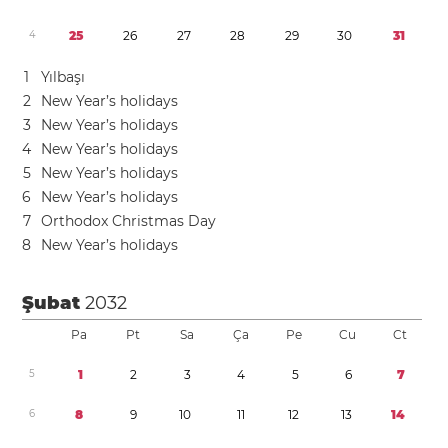
4
2
5
2
6
2
7
2
8
2
9
3
0
3
1
1
Yılbaşı
2
New Year’s holidays
3
New Year’s holidays
4
New Year’s holidays
5
New Year’s holidays
6
New Year’s holidays
7
Orthodox Christmas Day
8
New Year’s holidays
Şubat
2032
Pa
Pt
Sa
Ça
Pe
Cu
Ct
5
1
2
3
4
5
6
7
6
8
9
1
0
1
1
1
2
1
3
1
4