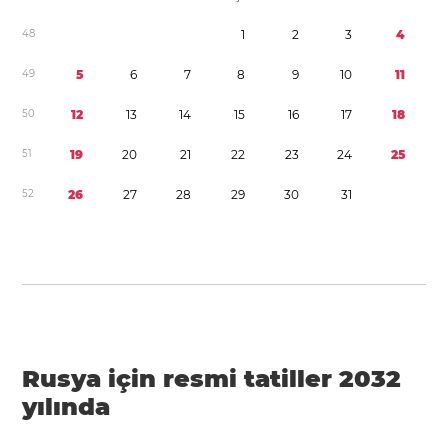
4
8
1
2
3
4
4
9
5
6
7
8
9
1
0
1
1
5
0
1
2
1
3
1
4
1
5
1
6
1
7
1
8
5
1
1
9
2
0
2
1
2
2
2
3
2
4
2
5
5
2
2
6
2
7
2
8
2
9
3
0
3
1
Rusya için resmi tatiller 2032
yılında