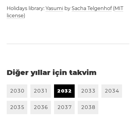
Holidays library:
Yasumi
by
Sacha Telgenhof
(
MIT
license
)
Diğer yıllar için takvim
2
0
3
0
2
0
3
1
2
0
3
2
2
0
3
3
2
0
3
4
2
0
3
5
2
0
3
6
2
0
3
7
2
0
3
8