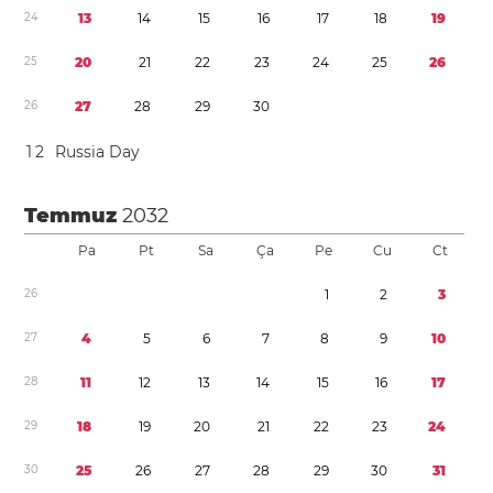
2
4
1
3
1
4
1
5
1
6
1
7
1
8
1
9
2
5
2
0
2
1
2
2
2
3
2
4
2
5
2
6
2
6
2
7
2
8
2
9
3
0
1
2
Russia Day
Temmuz
2032
Pa
Pt
Sa
Ça
Pe
Cu
Ct
2
6
1
2
3
2
7
4
5
6
7
8
9
1
0
2
8
1
1
1
2
1
3
1
4
1
5
1
6
1
7
2
9
1
8
1
9
2
0
2
1
2
2
2
3
2
4
3
0
2
5
2
6
2
7
2
8
2
9
3
0
3
1