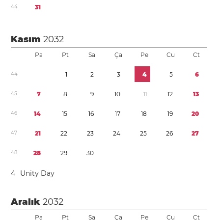
4
4
3
1
Kasım
2032
Pa
Pt
Sa
Ça
Pe
Cu
Ct
4
4
1
2
3
4
5
6
4
5
7
8
9
1
0
1
1
1
2
1
3
4
6
1
4
1
5
1
6
1
7
1
8
1
9
2
0
4
7
2
1
2
2
2
3
2
4
2
5
2
6
2
7
4
8
2
8
2
9
3
0
4
Unity Day
Aralık
2032
Pa
Pt
Sa
Ça
Pe
Cu
Ct