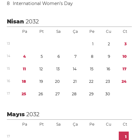
8
International Women’s Day
Nisan
2032
Pa
Pt
Sa
Ça
Pe
Cu
Ct
1
3
1
2
3
1
4
4
5
6
7
8
9
1
0
1
5
1
1
1
2
1
3
1
4
1
5
1
6
1
7
1
6
1
8
1
9
2
0
2
1
2
2
2
3
2
4
1
7
2
5
2
6
2
7
2
8
2
9
3
0
Mayıs
2032
Pa
Pt
Sa
Ça
Pe
Cu
Ct
1
7
1