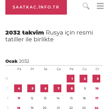
SAATKAC.INFO.TR
2032
takvim
Rusya
için resmi
tatiller ile birlikte
Ocak
2032
Pa
Pt
Sa
Ça
Pe
Cu
Ct
5
2
1
2
3
1
4
5
6
7
8
9
1
0
2
1
1
1
2
1
3
1
4
1
5
1
6
1
7
3
1
8
1
9
2
0
2
1
2
2
2
3
2
4