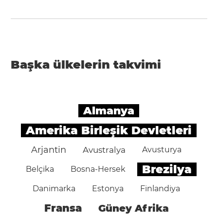
Başka ülkelerin takvimi
Almanya
Amerika Birleşik Devletleri
Arjantin
Avustralya
Avusturya
Brezilya
Belçika
Bosna-Hersek
Danimarka
Estonya
Finlandiya
Fransa
Güney Afrika