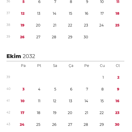
3
6
5
6
7
8
9
1
0
1
1
3
7
1
2
1
3
1
4
1
5
1
6
1
7
1
8
3
8
1
9
2
0
2
1
2
2
2
3
2
4
2
5
3
9
2
6
2
7
2
8
2
9
3
0
Ekim
2032
Pa
Pt
Sa
Ça
Pe
Cu
Ct
3
9
1
2
4
0
3
4
5
6
7
8
9
4
1
1
0
1
1
1
2
1
3
1
4
1
5
1
6
4
2
1
7
1
8
1
9
2
0
2
1
2
2
2
3
4
3
2
4
2
5
2
6
2
7
2
8
2
9
3
0