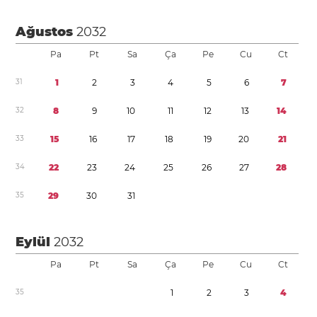
Ağustos
2032
Pa
Pt
Sa
Ça
Pe
Cu
Ct
3
1
1
2
3
4
5
6
7
3
2
8
9
1
0
1
1
1
2
1
3
1
4
3
3
1
5
1
6
1
7
1
8
1
9
2
0
2
1
3
4
2
2
2
3
2
4
2
5
2
6
2
7
2
8
3
5
2
9
3
0
3
1
Eylül
2032
Pa
Pt
Sa
Ça
Pe
Cu
Ct
3
5
1
2
3
4