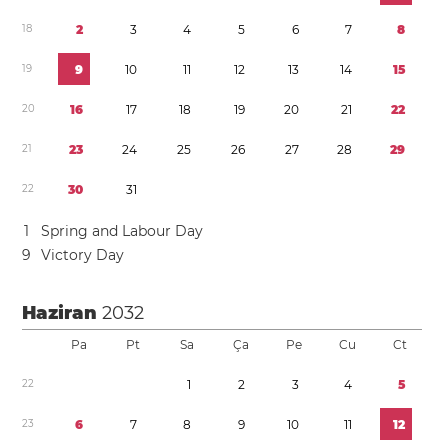
1
8
2
3
4
5
6
7
8
1
9
9
1
0
1
1
1
2
1
3
1
4
1
5
2
0
1
6
1
7
1
8
1
9
2
0
2
1
2
2
2
1
2
3
2
4
2
5
2
6
2
7
2
8
2
9
2
2
3
0
3
1
1
Spring and Labour Day
9
Victory Day
Haziran
2032
Pa
Pt
Sa
Ça
Pe
Cu
Ct
2
2
1
2
3
4
5
2
3
6
7
8
9
1
0
1
1
1
2