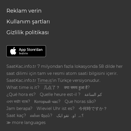
Reklam verin
Kullanım şartları
Gizlilik politikası
SaatKac.info.tr 7 milyondan fazla lokasyonda 58 dilde her
saat dilimi için tam ve resmi atom saati bilgisini içerir.
SaatKac.info.tr
Time.is
'in Türkçe versiyonudur.
What time is it?
几点了？
क्या समय हुआ है?
¿Qué hora es?
Quelle heure est-il ?
كم الساعة
এখন কয়টা বাজে?
Который час?
Que horas são?
Jam berapa?
Wieviel Uhr ist es?
今何時ですか？
Saat kaç?
என்ன நேரம்?
؟ےہ اوہ تقو ایک
≫ more languages