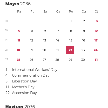
Mayıs
2036
Pa
Pt
Sa
Ça
Pe
Cu
Ct
1
8
1
2
3
1
9
4
5
6
7
8
9
1
0
2
0
1
1
1
2
1
3
1
4
1
5
1
6
1
7
2
1
1
8
1
9
2
0
2
1
2
2
2
3
2
4
2
2
2
5
2
6
2
7
2
8
2
9
3
0
3
1
1
International Workers’ Day
4
Commemoration Day
5
Liberation Day
1
1
Mother’s Day
2
2
Ascension Day
Haziran
2036