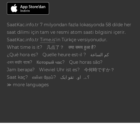
SaatKac.info.tr 7 milyondan fazla lokasyonda 58 dilde her
saat dilimi için tam ve resmi atom saati bilgisini içerir.
SaatKac.info.tr
Time.is
'in Türkçe versiyonudur.
What time is it?
几点了？
क्या समय हुआ है?
¿Qué hora es?
Quelle heure est-il ?
كم الساعة
এখন কয়টা বাজে?
Который час?
Que horas são?
Jam berapa?
Wieviel Uhr ist es?
今何時ですか？
Saat kaç?
என்ன நேரம்?
؟ےہ اوہ تقو ایک
≫ more languages