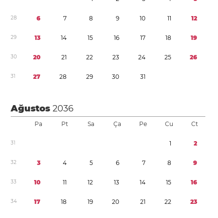
2
8
6
7
8
9
1
0
1
1
1
2
2
9
1
3
1
4
1
5
1
6
1
7
1
8
1
9
3
0
2
0
2
1
2
2
2
3
2
4
2
5
2
6
3
1
2
7
2
8
2
9
3
0
3
1
Ağustos
2036
Pa
Pt
Sa
Ça
Pe
Cu
Ct
3
1
1
2
3
2
3
4
5
6
7
8
9
3
3
1
0
1
1
1
2
1
3
1
4
1
5
1
6
3
4
1
7
1
8
1
9
2
0
2
1
2
2
2
3