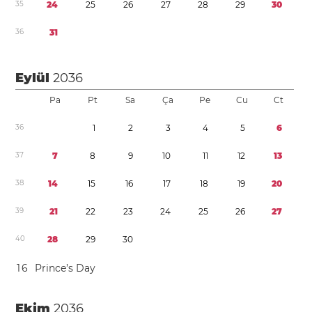
3
5
2
4
2
5
2
6
2
7
2
8
2
9
3
0
3
6
3
1
Eylül
2036
Pa
Pt
Sa
Ça
Pe
Cu
Ct
3
6
1
2
3
4
5
6
3
7
7
8
9
1
0
1
1
1
2
1
3
3
8
1
4
1
5
1
6
1
7
1
8
1
9
2
0
3
9
2
1
2
2
2
3
2
4
2
5
2
6
2
7
4
0
2
8
2
9
3
0
1
6
Prince’s Day
Ekim
2036