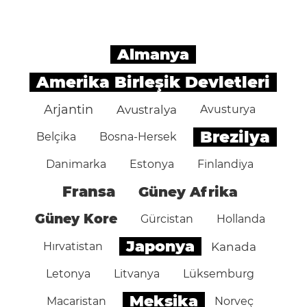
Almanya
Amerika Birleşik Devletleri
Arjantin
Avustralya
Avusturya
Brezilya
Belçika
Bosna-Hersek
Danimarka
Estonya
Finlandiya
Fransa
Güney Afrika
Güney Kore
Gürcistan
Hollanda
Japonya
Hırvatistan
Kanada
Letonya
Litvanya
Lüksemburg
Meksika
Macaristan
Norveç