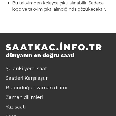
Bu takvimden kolayca çıktı alınabilir! Sadece
logo ve takvim
çıktı
alındığında gözükecektir.
SAATKAC.INFO.TR
dünyanın en doğru saati
Şu anki yerel saat
Saatleri Karşılaştır
Bulunduğun zaman dilimi
Zaman dilimleri
Yaz saati