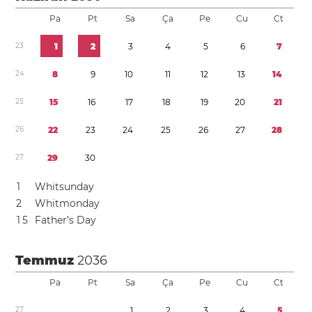
Pa
Pt
Sa
Ça
Pe
Cu
Ct
2
3
1
2
3
4
5
6
7
2
4
8
9
1
0
1
1
1
2
1
3
1
4
2
5
1
5
1
6
1
7
1
8
1
9
2
0
2
1
2
6
2
2
2
3
2
4
2
5
2
6
2
7
2
8
2
7
2
9
3
0
1
Whitsunday
2
Whitmonday
1
5
Father’s Day
Temmuz
2036
Pa
Pt
Sa
Ça
Pe
Cu
Ct
2
7
1
2
3
4
5