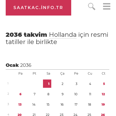
SAATKAC.INFO.TR
2036
takvim
Hollanda
için resmi
tatiller ile birlikte
Ocak
2036
Pa
Pt
Sa
Ça
Pe
Cu
Ct
1
1
2
3
4
5
2
6
7
8
9
1
0
1
1
1
2
3
1
3
1
4
1
5
1
6
1
7
1
8
1
9
4
2
0
2
1
2
2
2
3
2
4
2
5
2
6