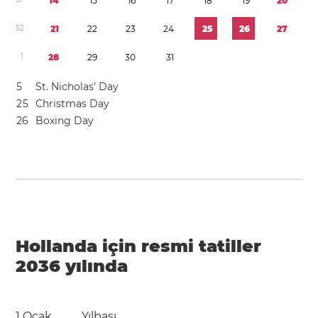
1
4
1
5
1
6
1
7
1
8
1
9
2
0
5
2
2
1
2
2
2
3
2
4
2
5
2
6
2
7
1
2
8
2
9
3
0
3
1
5
St. Nicholas’ Day
2
5
Christmas Day
2
6
Boxing Day
Hollanda için resmi tatiller
2036 yılında
1 Ocak
Yılbaşı