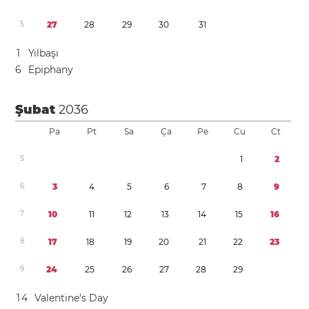
5
2
7
2
8
2
9
3
0
3
1
1
Yılbaşı
6
Epiphany
Şubat
2036
Pa
Pt
Sa
Ça
Pe
Cu
Ct
5
1
2
6
3
4
5
6
7
8
9
7
1
0
1
1
1
2
1
3
1
4
1
5
1
6
8
1
7
1
8
1
9
2
0
2
1
2
2
2
3
9
2
4
2
5
2
6
2
7
2
8
2
9
1
4
Valentine’s Day