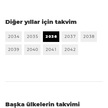
Diğer yıllar için takvim
2
0
3
4
2
0
3
5
2
0
3
6
2
0
3
7
2
0
3
8
2
0
3
9
2
0
4
0
2
0
4
1
2
0
4
2
Başka ülkelerin takvimi