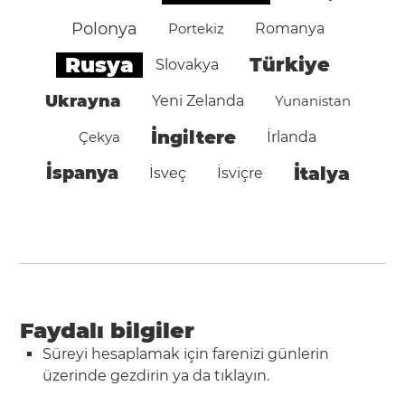
Polonya
Portekiz
Romanya
Rusya
Türkiye
Slovakya
Ukrayna
Yeni Zelanda
Yunanistan
İngiltere
Çekya
İrlanda
İspanya
İtalya
İsveç
İsviçre
Faydalı bilgiler
Süreyi hesaplamak için farenizi günlerin
üzerinde gezdirin ya da tıklayın.