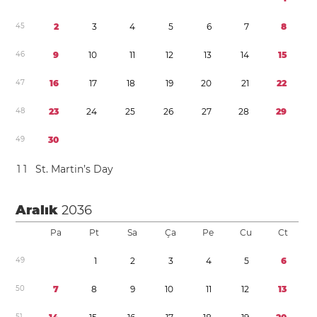
4
5
2
3
4
5
6
7
8
4
6
9
1
0
1
1
1
2
1
3
1
4
1
5
4
7
1
6
1
7
1
8
1
9
2
0
2
1
2
2
4
8
2
3
2
4
2
5
2
6
2
7
2
8
2
9
4
9
3
0
1
1
St. Martin’s Day
Aralık
2036
Pa
Pt
Sa
Ça
Pe
Cu
Ct
4
9
1
2
3
4
5
6
5
0
7
8
9
1
0
1
1
1
2
1
3
5
1