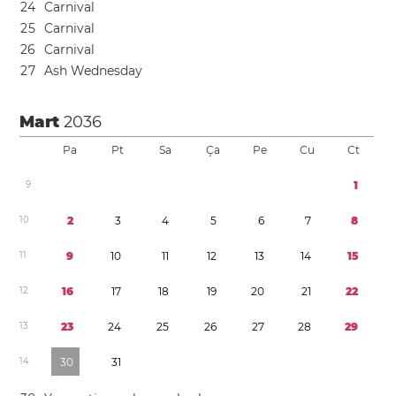
2
4
Carnival
2
5
Carnival
2
6
Carnival
2
7
Ash Wednesday
Mart
2036
Pa
Pt
Sa
Ça
Pe
Cu
Ct
9
1
1
0
2
3
4
5
6
7
8
1
1
9
1
0
1
1
1
2
1
3
1
4
1
5
1
2
1
6
1
7
1
8
1
9
2
0
2
1
2
2
1
3
2
3
2
4
2
5
2
6
2
7
2
8
2
9
1
4
3
0
3
1