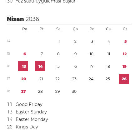
3
0
Yaz saati uygulaması
başlar
Nisan
2036
Pa
Pt
Sa
Ça
Pe
Cu
Ct
1
4
1
2
3
4
5
1
5
6
7
8
9
1
0
1
1
1
2
1
6
1
3
1
4
1
5
1
6
1
7
1
8
1
9
1
7
2
0
2
1
2
2
2
3
2
4
2
5
2
6
1
8
2
7
2
8
2
9
3
0
1
1
Good Friday
1
3
Easter Sunday
1
4
Easter Monday
2
6
Kings Day