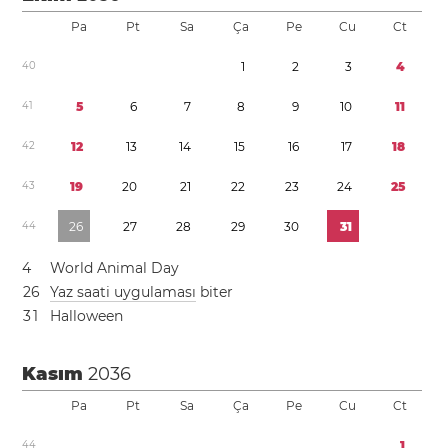
Pa
Pt
Sa
Ça
Pe
Cu
Ct
4
0
1
2
3
4
4
1
5
6
7
8
9
1
0
1
1
4
2
1
2
1
3
1
4
1
5
1
6
1
7
1
8
4
3
1
9
2
0
2
1
2
2
2
3
2
4
2
5
4
4
2
6
2
7
2
8
2
9
3
0
3
1
4
World Animal Day
2
6
Yaz saati uygulaması
biter
3
1
Halloween
Kasım
2036
Pa
Pt
Sa
Ça
Pe
Cu
Ct
4
4
1