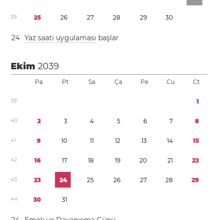
3
9
2
5
2
6
2
7
2
8
2
9
3
0
2
4
Yaz saati uygulaması
başlar
Ekim
2039
Pa
Pt
Sa
Ça
Pe
Cu
Ct
3
9
1
4
0
2
3
4
5
6
7
8
4
1
9
1
0
1
1
1
2
1
3
1
4
1
5
4
2
1
6
1
7
1
8
1
9
2
0
2
1
2
2
4
3
2
3
2
4
2
5
2
6
2
7
2
8
2
9
4
4
3
0
3
1