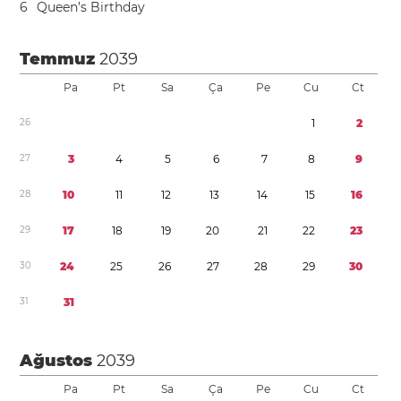
6
Queen’s Birthday
Temmuz
2039
Pa
Pt
Sa
Ça
Pe
Cu
Ct
2
6
1
2
2
7
3
4
5
6
7
8
9
2
8
1
0
1
1
1
2
1
3
1
4
1
5
1
6
2
9
1
7
1
8
1
9
2
0
2
1
2
2
2
3
3
0
2
4
2
5
2
6
2
7
2
8
2
9
3
0
3
1
3
1
Ağustos
2039
Pa
Pt
Sa
Ça
Pe
Cu
Ct