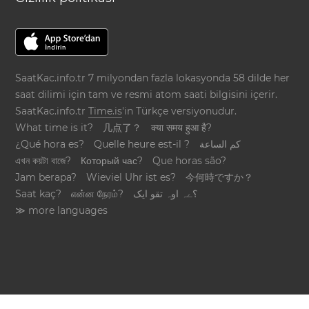
SaatKac.info.tr 7 milyondan fazla lokasyonda 58 dilde her
saat dilimi için tam ve resmi atom saati bilgisini içerir.
SaatKac.info.tr
Time.is
'in Türkçe versiyonudur.
What time is it?
几点了？
क्या समय हुआ है?
¿Qué hora es?
Quelle heure est-il ?
كم الساعة
এখন কয়টা বাজে?
Который час?
Que horas são?
Jam berapa?
Wieviel Uhr ist es?
今何時ですか？
Saat kaç?
என்ன நேரம்?
؟ےہ اوہ تقو ایک
≫ more languages