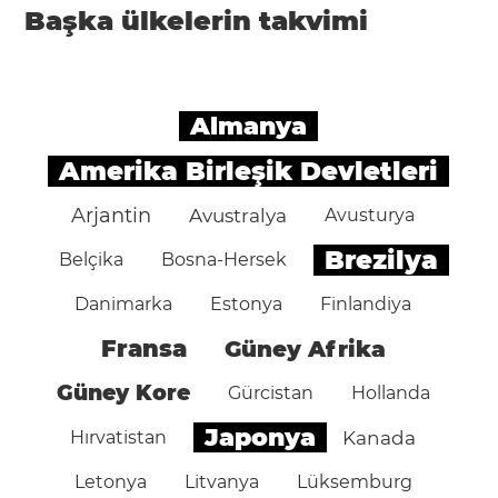
Başka ülkelerin takvimi
Almanya
Amerika Birleşik Devletleri
Arjantin
Avustralya
Avusturya
Brezilya
Belçika
Bosna-Hersek
Danimarka
Estonya
Finlandiya
Fransa
Güney Afrika
Güney Kore
Gürcistan
Hollanda
Japonya
Hırvatistan
Kanada
Letonya
Litvanya
Lüksemburg