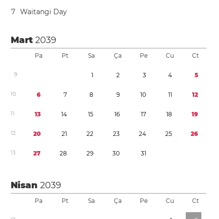
7
Waitangi Day
Mart
2039
Pa
Pt
Sa
Ça
Pe
Cu
Ct
9
1
2
3
4
5
1
0
6
7
8
9
1
0
1
1
1
2
1
1
1
3
1
4
1
5
1
6
1
7
1
8
1
9
1
2
2
0
2
1
2
2
2
3
2
4
2
5
2
6
1
3
2
7
2
8
2
9
3
0
3
1
Nisan
2039
Pa
Pt
Sa
Ça
Pe
Cu
Ct