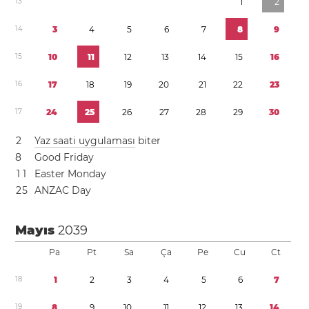
1
3
1
2
1
4
3
4
5
6
7
8
9
1
5
1
0
1
1
1
2
1
3
1
4
1
5
1
6
1
6
1
7
1
8
1
9
2
0
2
1
2
2
2
3
1
7
2
4
2
5
2
6
2
7
2
8
2
9
3
0
2
Yaz saati uygulaması
biter
8
Good Friday
1
1
Easter Monday
2
5
ANZAC Day
Mayıs
2039
Pa
Pt
Sa
Ça
Pe
Cu
Ct
1
8
1
2
3
4
5
6
7
1
9
8
9
1
0
1
1
1
2
1
3
1
4