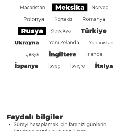
Meksika
Macaristan
Norveç
Polonya
Portekiz
Romanya
Rusya
Türkiye
Slovakya
Ukrayna
Yeni Zelanda
Yunanistan
İngiltere
Çekya
İrlanda
İspanya
İtalya
İsveç
İsviçre
Faydalı bilgiler
Süreyi hesaplamak için farenizi günlerin