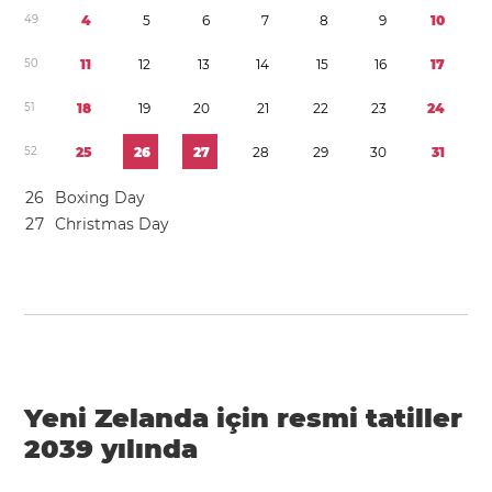
4
9
4
5
6
7
8
9
1
0
5
0
1
1
1
2
1
3
1
4
1
5
1
6
1
7
5
1
1
8
1
9
2
0
2
1
2
2
2
3
2
4
5
2
2
5
2
6
2
7
2
8
2
9
3
0
3
1
2
6
Boxing Day
2
7
Christmas Day
Yeni Zelanda için resmi tatiller
2039 yılında