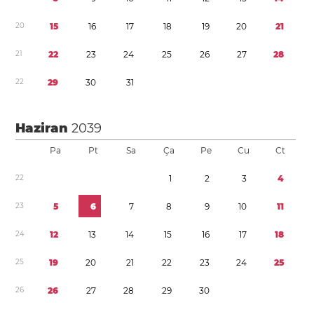
2
0
1
5
1
6
1
7
1
8
1
9
2
0
2
1
2
1
2
2
2
3
2
4
2
5
2
6
2
7
2
8
2
2
2
9
3
0
3
1
Haziran
2039
Pa
Pt
Sa
Ça
Pe
Cu
Ct
2
2
1
2
3
4
2
3
5
6
7
8
9
1
0
1
1
2
4
1
2
1
3
1
4
1
5
1
6
1
7
1
8
2
5
1
9
2
0
2
1
2
2
2
3
2
4
2
5
2
6
2
6
2
7
2
8
2
9
3
0