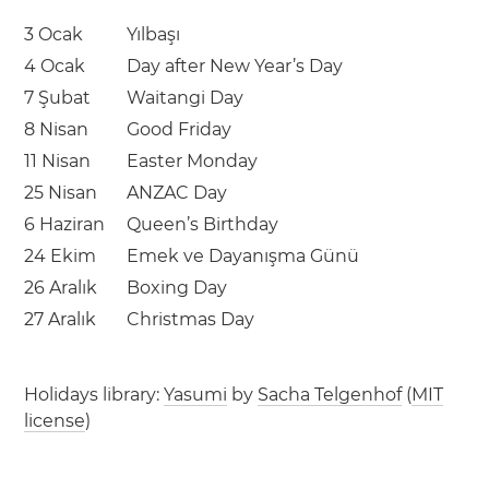
3 Ocak
Yılbaşı
4 Ocak
Day after New Year’s Day
7 Şubat
Waitangi Day
8 Nisan
Good Friday
11 Nisan
Easter Monday
25 Nisan
ANZAC Day
6 Haziran
Queen’s Birthday
24 Ekim
Emek ve Dayanışma Günü
26 Aralık
Boxing Day
27 Aralık
Christmas Day
Holidays library:
Yasumi
by
Sacha Telgenhof
(
MIT
license
)