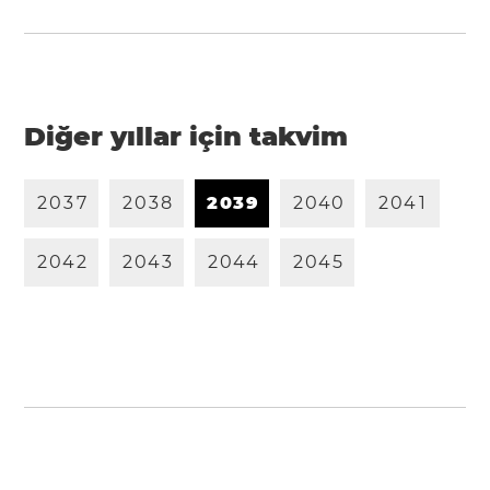
Diğer yıllar için takvim
2
0
3
7
2
0
3
8
2
0
3
9
2
0
4
0
2
0
4
1
2
0
4
2
2
0
4
3
2
0
4
4
2
0
4
5