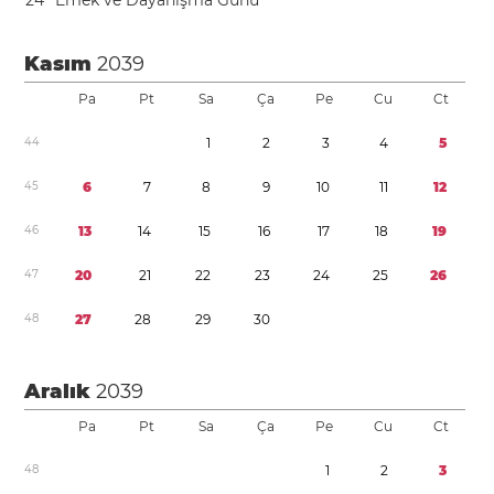
2
4
Emek ve Dayanışma Günü
Kasım
2039
Pa
Pt
Sa
Ça
Pe
Cu
Ct
4
4
1
2
3
4
5
4
5
6
7
8
9
1
0
1
1
1
2
4
6
1
3
1
4
1
5
1
6
1
7
1
8
1
9
4
7
2
0
2
1
2
2
2
3
2
4
2
5
2
6
4
8
2
7
2
8
2
9
3
0
Aralık
2039
Pa
Pt
Sa
Ça
Pe
Cu
Ct
4
8
1
2
3