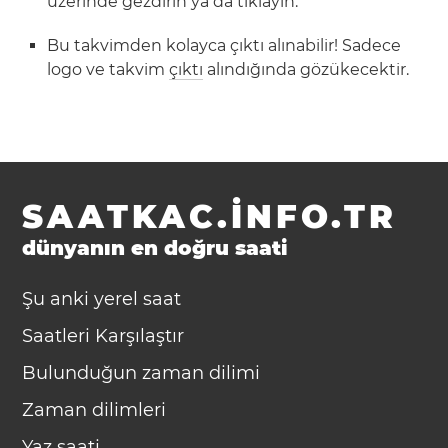
üzerinde gezdirin ya da tıklayın.
Bu takvimden kolayca çıktı alınabilir! Sadece
logo ve takvim
çıktı
alındığında gözükecektir.
SAATKAC.INFO.TR
dünyanın en doğru saati
Şu anki yerel saat
Saatleri Karşılaştır
Bulunduğun zaman dilimi
Zaman dilimleri
Yaz saati