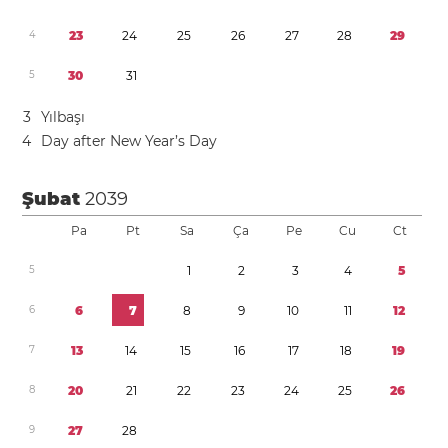
4
2
3
2
4
2
5
2
6
2
7
2
8
2
9
5
3
0
3
1
3
Yılbaşı
4
Day after New Year’s Day
Şubat
2039
Pa
Pt
Sa
Ça
Pe
Cu
Ct
5
1
2
3
4
5
6
6
7
8
9
1
0
1
1
1
2
7
1
3
1
4
1
5
1
6
1
7
1
8
1
9
8
2
0
2
1
2
2
2
3
2
4
2
5
2
6
9
2
7
2
8