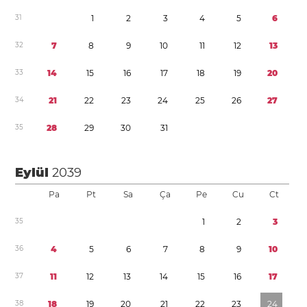
3
1
1
2
3
4
5
6
3
2
7
8
9
1
0
1
1
1
2
1
3
3
3
1
4
1
5
1
6
1
7
1
8
1
9
2
0
3
4
2
1
2
2
2
3
2
4
2
5
2
6
2
7
3
5
2
8
2
9
3
0
3
1
Eylül
2039
Pa
Pt
Sa
Ça
Pe
Cu
Ct
3
5
1
2
3
3
6
4
5
6
7
8
9
1
0
3
7
1
1
1
2
1
3
1
4
1
5
1
6
1
7
3
8
1
8
1
9
2
0
2
1
2
2
2
3
2
4