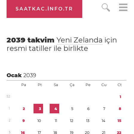
SAATKAC.INFO.TR
2039
takvim
Yeni Zelanda
için
resmi tatiller ile birlikte
Ocak
2039
Pa
Pt
Sa
Ça
Pe
Cu
Ct
5
2
1
1
2
3
4
5
6
7
8
2
9
1
0
1
1
1
2
1
3
1
4
1
5
3
1
6
1
7
1
8
1
9
2
0
2
1
2
2