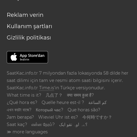
Reklam verin
Kullanım şartları
Gizlilik politikası
SaatKac.info.tr 7 milyondan fazla lokasyonda 58 dilde her
saat dilimi için tam ve resmi atom saati bilgisini içerir.
SaatKac.info.tr
Time.is
'in Türkçe versiyonudur.
What time is it?
几点了？
क्या समय हुआ है?
¿Qué hora es?
Quelle heure est-il ?
كم الساعة
এখন কয়টা বাজে?
Который час?
Que horas são?
Jam berapa?
Wieviel Uhr ist es?
今何時ですか？
Saat kaç?
என்ன நேரம்?
؟ےہ اوہ تقو ایک
≫ more languages