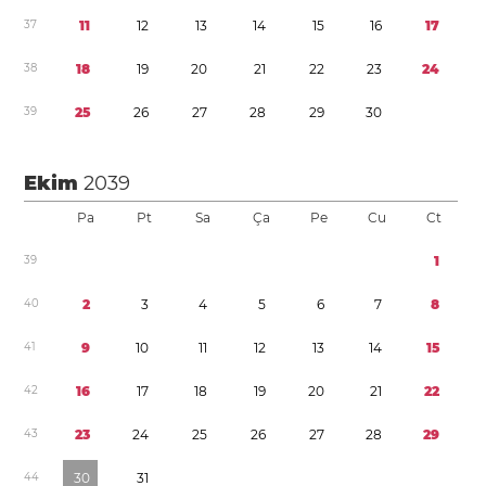
3
7
1
1
1
2
1
3
1
4
1
5
1
6
1
7
3
8
1
8
1
9
2
0
2
1
2
2
2
3
2
4
3
9
2
5
2
6
2
7
2
8
2
9
3
0
Ekim
2039
Pa
Pt
Sa
Ça
Pe
Cu
Ct
3
9
1
4
0
2
3
4
5
6
7
8
4
1
9
1
0
1
1
1
2
1
3
1
4
1
5
4
2
1
6
1
7
1
8
1
9
2
0
2
1
2
2
4
3
2
3
2
4
2
5
2
6
2
7
2
8
2
9
4
4
3
0
3
1