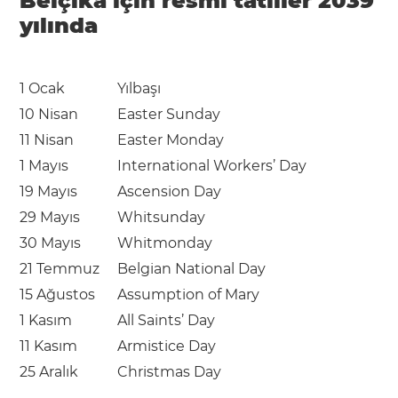
Belçika için resmi tatiller 2039
yılında
1 Ocak
Yılbaşı
10 Nisan
Easter Sunday
11 Nisan
Easter Monday
1 Mayıs
International Workers’ Day
19 Mayıs
Ascension Day
29 Mayıs
Whitsunday
30 Mayıs
Whitmonday
21 Temmuz
Belgian National Day
15 Ağustos
Assumption of Mary
1 Kasım
All Saints’ Day
11 Kasım
Armistice Day
25 Aralık
Christmas Day