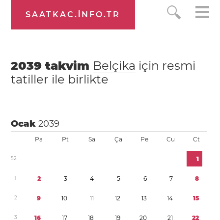
SAATKAC.INFO.TR
2039
takvim
Belçika
için resmi
tatiller ile birlikte
Ocak
2039
Pa
Pt
Sa
Ça
Pe
Cu
Ct
5
2
1
1
2
3
4
5
6
7
8
2
9
1
0
1
1
1
2
1
3
1
4
1
5
3
1
6
1
7
1
8
1
9
2
0
2
1
2
2