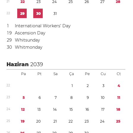
2
1
2
2
2
3
2
4
2
5
2
6
2
7
2
8
2
2
2
9
3
0
3
1
1
International Workers’ Day
1
9
Ascension Day
2
9
Whitsunday
3
0
Whitmonday
Haziran
2039
Pa
Pt
Sa
Ça
Pe
Cu
Ct
2
2
1
2
3
4
2
3
5
6
7
8
9
1
0
1
1
2
4
1
2
1
3
1
4
1
5
1
6
1
7
1
8
2
5
1
9
2
0
2
1
2
2
2
3
2
4
2
5
2
6