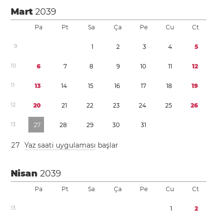
Mart
2039
Pa
Pt
Sa
Ça
Pe
Cu
Ct
9
1
2
3
4
5
1
0
6
7
8
9
1
0
1
1
1
2
1
1
1
3
1
4
1
5
1
6
1
7
1
8
1
9
1
2
2
0
2
1
2
2
2
3
2
4
2
5
2
6
1
3
2
7
2
8
2
9
3
0
3
1
2
7
Yaz saati uygulaması
başlar
Nisan
2039
Pa
Pt
Sa
Ça
Pe
Cu
Ct
1
3
1
2