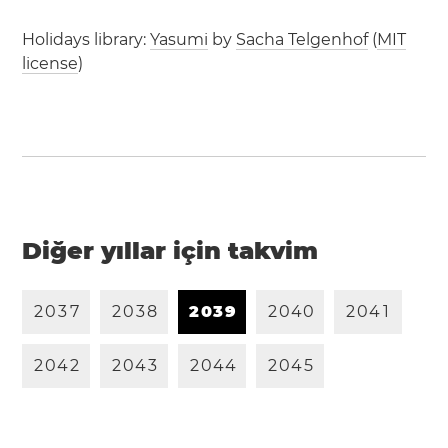
Holidays library:
Yasumi
by
Sacha Telgenhof
(
MIT
license
)
Diğer yıllar için takvim
2
0
3
7
2
0
3
8
2
0
3
9
2
0
4
0
2
0
4
1
2
0
4
2
2
0
4
3
2
0
4
4
2
0
4
5