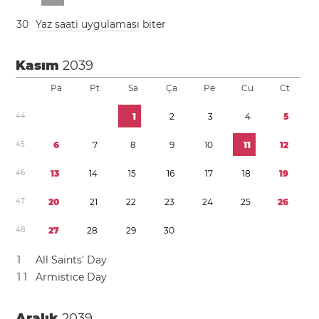
3
0
Yaz saati uygulaması
biter
Kasım
2039
Pa
Pt
Sa
Ça
Pe
Cu
Ct
4
4
1
2
3
4
5
4
5
6
7
8
9
1
0
1
1
1
2
4
6
1
3
1
4
1
5
1
6
1
7
1
8
1
9
4
7
2
0
2
1
2
2
2
3
2
4
2
5
2
6
4
8
2
7
2
8
2
9
3
0
1
All Saints’ Day
1
1
Armistice Day
Aralık
2039