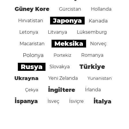
Güney Kore
Gürcistan
Hollanda
Japonya
Hırvatistan
Kanada
Letonya
Litvanya
Lüksemburg
Meksika
Macaristan
Norveç
Polonya
Portekiz
Romanya
Rusya
Türkiye
Slovakya
Ukrayna
Yeni Zelanda
Yunanistan
İngiltere
Çekya
İrlanda
İspanya
İtalya
İsveç
İsviçre