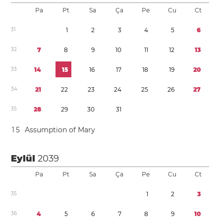
Pa
Pt
Sa
Ça
Pe
Cu
Ct
3
1
1
2
3
4
5
6
3
2
7
8
9
1
0
1
1
1
2
1
3
3
3
1
4
1
5
1
6
1
7
1
8
1
9
2
0
3
4
2
1
2
2
2
3
2
4
2
5
2
6
2
7
3
5
2
8
2
9
3
0
3
1
1
5
Assumption of Mary
Eylül
2039
Pa
Pt
Sa
Ça
Pe
Cu
Ct
3
5
1
2
3
3
6
4
5
6
7
8
9
1
0