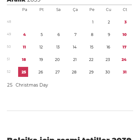
Pa
Pt
Sa
Ça
Pe
Cu
Ct
4
8
1
2
3
4
9
4
5
6
7
8
9
1
0
5
0
1
1
1
2
1
3
1
4
1
5
1
6
1
7
5
1
1
8
1
9
2
0
2
1
2
2
2
3
2
4
5
2
2
5
2
6
2
7
2
8
2
9
3
0
3
1
2
5
Christmas Day