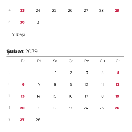
4
2
3
2
4
2
5
2
6
2
7
2
8
2
9
5
3
0
3
1
1
Yılbaşı
Şubat
2039
Pa
Pt
Sa
Ça
Pe
Cu
Ct
5
1
2
3
4
5
6
6
7
8
9
1
0
1
1
1
2
7
1
3
1
4
1
5
1
6
1
7
1
8
1
9
8
2
0
2
1
2
2
2
3
2
4
2
5
2
6
9
2
7
2
8