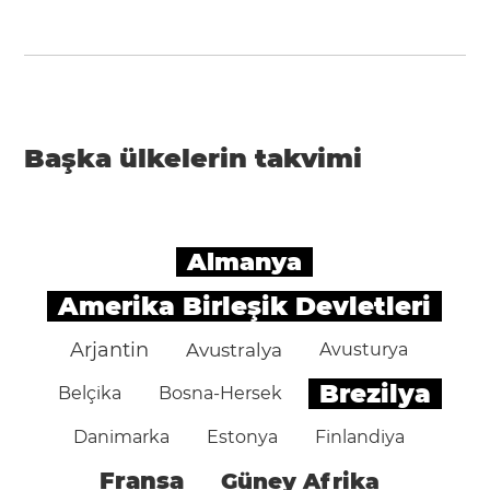
Başka ülkelerin takvimi
Almanya
Amerika Birleşik Devletleri
Arjantin
Avustralya
Avusturya
Brezilya
Belçika
Bosna-Hersek
Danimarka
Estonya
Finlandiya
Fransa
Güney Afrika