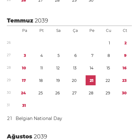
2
6
2
7
2
8
2
9
3
0
Temmuz
2039
Pa
Pt
Sa
Ça
Pe
Cu
Ct
2
6
1
2
2
7
3
4
5
6
7
8
9
2
8
1
0
1
1
1
2
1
3
1
4
1
5
1
6
2
9
1
7
1
8
1
9
2
0
2
1
2
2
2
3
3
0
2
4
2
5
2
6
2
7
2
8
2
9
3
0
3
1
3
1
2
1
Belgian National Day
Ağustos
2039