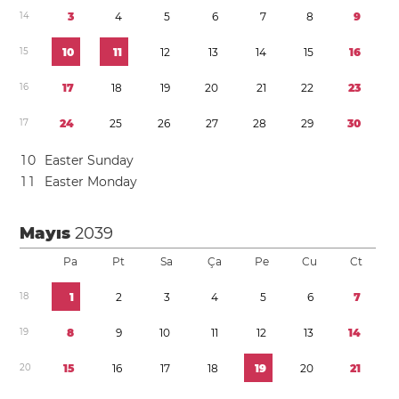
1
4
3
4
5
6
7
8
9
1
5
1
0
1
1
1
2
1
3
1
4
1
5
1
6
1
6
1
7
1
8
1
9
2
0
2
1
2
2
2
3
1
7
2
4
2
5
2
6
2
7
2
8
2
9
3
0
1
0
Easter Sunday
1
1
Easter Monday
Mayıs
2039
Pa
Pt
Sa
Ça
Pe
Cu
Ct
1
8
1
2
3
4
5
6
7
1
9
8
9
1
0
1
1
1
2
1
3
1
4
2
0
1
5
1
6
1
7
1
8
1
9
2
0
2
1