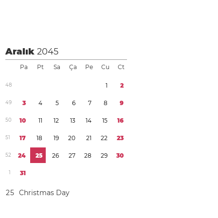
Aralık
2045
Pa
Pt
Sa
Ça
Pe
Cu
Ct
4
8
1
2
4
9
3
4
5
6
7
8
9
5
0
1
0
1
1
1
2
1
3
1
4
1
5
1
6
5
1
1
7
1
8
1
9
2
0
2
1
2
2
2
3
5
2
2
4
2
5
2
6
2
7
2
8
2
9
3
0
1
3
1
2
5
Christmas Day