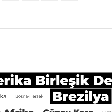
ika Birleşik De
Brezilya
ika
Bosna-Hersek