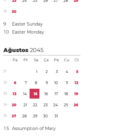
1
7
2
3
2
4
2
5
2
6
2
7
2
8
2
9
1
8
3
0
9
Easter Sunday
1
0
Easter Monday
Ağustos
2045
Pa
Pt
Sa
Ça
Pe
Cu
Ct
3
1
1
2
3
4
5
3
2
6
7
8
9
1
0
1
1
1
2
3
3
1
3
1
4
1
5
1
6
1
7
1
8
1
9
3
4
2
0
2
1
2
2
2
3
2
4
2
5
2
6
3
5
2
7
2
8
2
9
3
0
3
1
1
5
Assumption of Mary