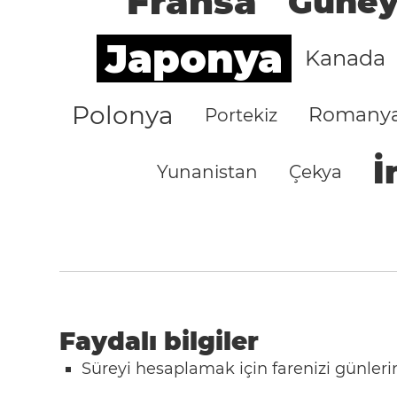
Fransa
Güney
Japonya
Kanada
Polonya
Romany
Portekiz
İ
Yunanistan
Çekya
Faydalı bilgiler
Süreyi hesaplamak için farenizi günlerin