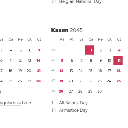
2
1
Belgian National Day
Kasım
2045
Sa
Ça
Pe
Cu
Ct
Pa
Pt
Sa
Ça
Pe
Cu
Ct
3
4
5
6
7
4
4
1
2
3
4
1
0
1
1
1
2
1
3
1
4
4
5
5
6
7
8
9
1
0
1
1
1
7
1
8
1
9
2
0
2
1
4
6
1
2
1
3
1
4
1
5
1
6
1
7
1
8
2
4
2
5
2
6
2
7
2
8
4
7
1
9
2
0
2
1
2
2
2
3
2
4
2
5
3
1
4
8
2
6
2
7
2
8
2
9
3
0
 uygulaması
biter
1
All Saints’ Day
1
1
Armistice Day