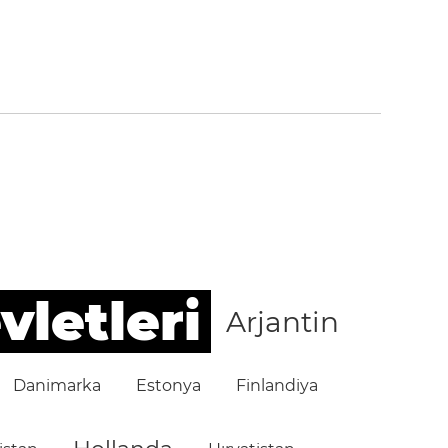
vletleri
Arjantin
Danimarka
Estonya
Finlandiya