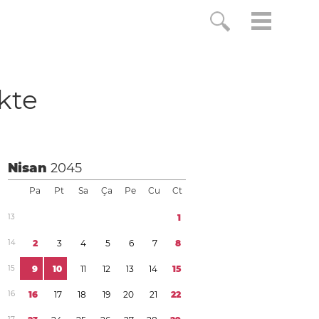
ikte
Nisan
2045
Pa
Pt
Sa
Ça
Pe
Cu
Ct
1
3
1
1
4
2
3
4
5
6
7
8
1
5
9
1
0
1
1
1
2
1
3
1
4
1
5
1
6
1
6
1
7
1
8
1
9
2
0
2
1
2
2