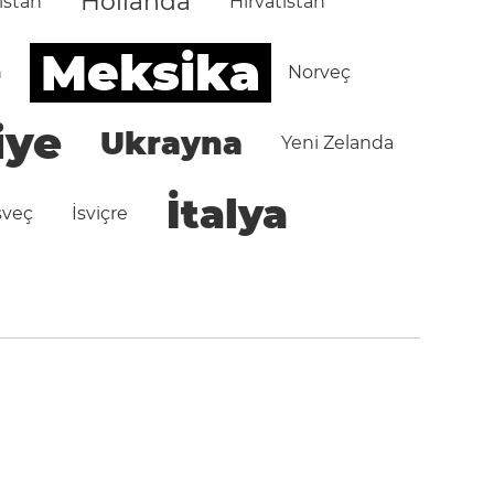
Hollanda
istan
Hırvatistan
Meksika
n
Norveç
iye
Ukrayna
Yeni Zelanda
İtalya
sveç
İsviçre