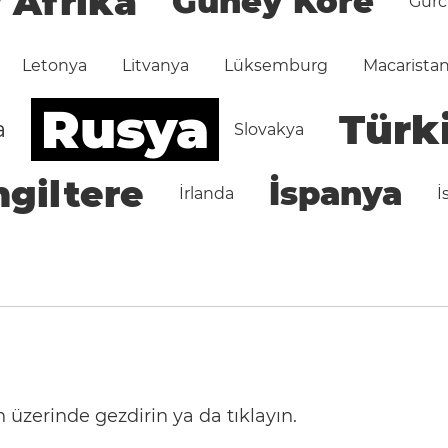
 Afrika
Güney Kore
Gürc
Letonya
Litvanya
Lüksemburg
Macarista
Rusya
Türk
a
Slovakya
ngiltere
İspanya
İrlanda
İ
 üzerinde gezdirin ya da tıklayın.