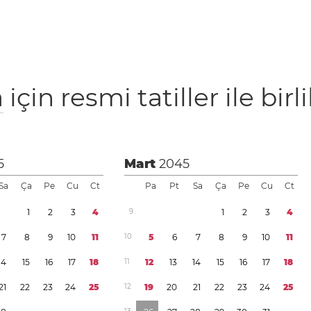
a
için resmi tatiller ile birl
5
Mart
2045
Sa
Ça
Pe
Cu
Ct
Pa
Pt
Sa
Ça
Pe
Cu
Ct
1
2
3
4
9
1
2
3
4
7
8
9
1
0
1
1
1
0
5
6
7
8
9
1
0
1
1
1
4
1
5
1
6
1
7
1
8
1
1
1
2
1
3
1
4
1
5
1
6
1
7
1
8
2
1
2
2
2
3
2
4
2
5
1
2
1
9
2
0
2
1
2
2
2
3
2
4
2
5