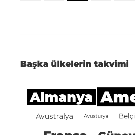
Başka ülkelerin takvimi
Amer
Almanya
Avustralya
Belç
Avusturya