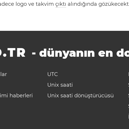
 Sadece logo ve takvim
çıktı
alındığında gözükecekti
.TR
-
dünyanın en do
lar
UTC
Unix saati
imi haberleri
Unix saati dönüştürücüsü