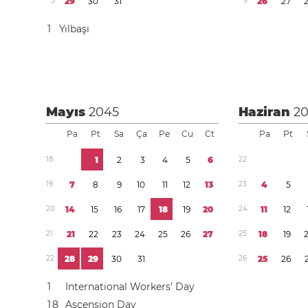
5
2
9
3
0
3
1
9
2
6
2
7
1
Yılbaşı
Mayıs
2045
Haziran
2
Pa
Pt
Sa
Ça
Pe
Cu
Ct
Pa
Pt
1
8
1
2
3
4
5
6
2
2
1
9
7
8
9
1
0
1
1
1
2
1
3
2
3
4
5
2
0
1
4
1
5
1
6
1
7
1
8
1
9
2
0
2
4
1
1
1
2
2
1
2
1
2
2
2
3
2
4
2
5
2
6
2
7
2
5
1
8
1
9
2
2
2
8
2
9
3
0
3
1
2
6
2
5
2
6
1
International Workers’ Day
1
8
Ascension Day