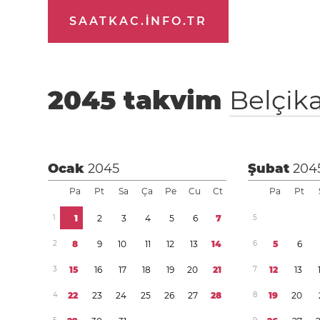
SAATKAC.INFO.TR
2045
takvim
Belçik
Ocak
2045
Şubat
204
Pa
Pt
Sa
Ça
Pe
Cu
Ct
Pa
Pt
1
1
2
3
4
5
6
7
5
2
8
9
1
0
1
1
1
2
1
3
1
4
6
5
6
3
1
5
1
6
1
7
1
8
1
9
2
0
2
1
7
1
2
1
3
4
2
2
2
3
2
4
2
5
2
6
2
7
2
8
8
1
9
2
0