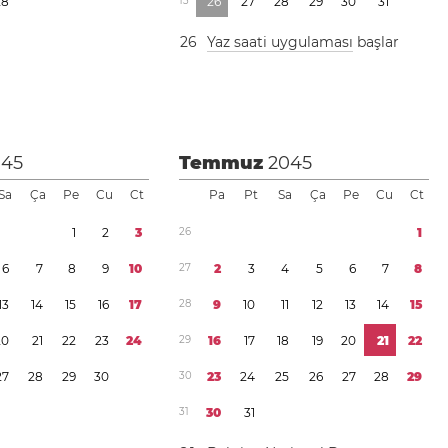
2
8
1
3
2
6
2
7
2
8
2
9
3
0
3
1
2
6
Yaz saati uygulaması
başlar
045
Temmuz
2045
Sa
Ça
Pe
Cu
Ct
Pa
Pt
Sa
Ça
Pe
Cu
Ct
1
2
3
2
6
1
6
7
8
9
1
0
2
7
2
3
4
5
6
7
8
1
3
1
4
1
5
1
6
1
7
2
8
9
1
0
1
1
1
2
1
3
1
4
1
5
2
0
2
1
2
2
2
3
2
4
2
9
1
6
1
7
1
8
1
9
2
0
2
1
2
2
2
7
2
8
2
9
3
0
3
0
2
3
2
4
2
5
2
6
2
7
2
8
2
9
3
1
3
0
3
1