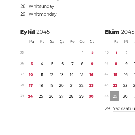
2
8
Whitsunday
2
9
Whitmonday
Eylül
2045
Ekim
2045
Pa
Pt
Sa
Ça
Pe
Cu
Ct
Pa
Pt
3
5
1
2
4
0
1
2
3
6
3
4
5
6
7
8
9
4
1
8
9
3
7
1
0
1
1
1
2
1
3
1
4
1
5
1
6
4
2
1
5
1
6
3
8
1
7
1
8
1
9
2
0
2
1
2
2
2
3
4
3
2
2
2
3
3
9
2
4
2
5
2
6
2
7
2
8
2
9
3
0
4
4
2
9
3
0
2
9
Yaz saati