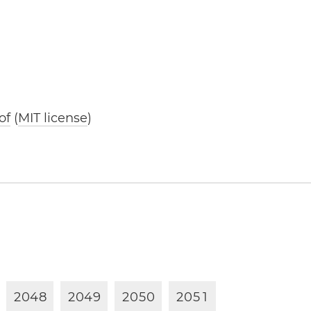
of
(
MIT license
)
2
0
4
8
2
0
4
9
2
0
5
0
2
0
5
1