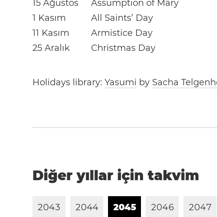
15 Ağustos
Assumption of Mary
1 Kasım
All Saints’ Day
11 Kasım
Armistice Day
25 Aralık
Christmas Day
Holidays library:
Yasumi
by
Sacha Telgenh
Diğer yıllar için takvim
2
0
4
3
2
0
4
4
2
0
4
5
2
0
4
6
2
0
4
7