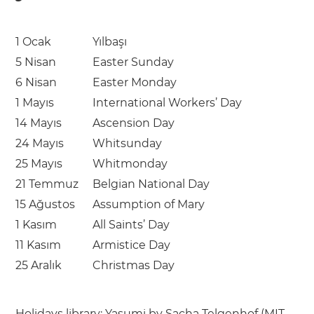
1 Ocak
Yılbaşı
5 Nisan
Easter Sunday
6 Nisan
Easter Monday
1 Mayıs
International Workers’ Day
14 Mayıs
Ascension Day
24 Mayıs
Whitsunday
25 Mayıs
Whitmonday
21 Temmuz
Belgian National Day
15 Ağustos
Assumption of Mary
1 Kasım
All Saints’ Day
11 Kasım
Armistice Day
25 Aralık
Christmas Day
Holidays library:
Yasumi
by
Sacha Telgenhof
(
MIT