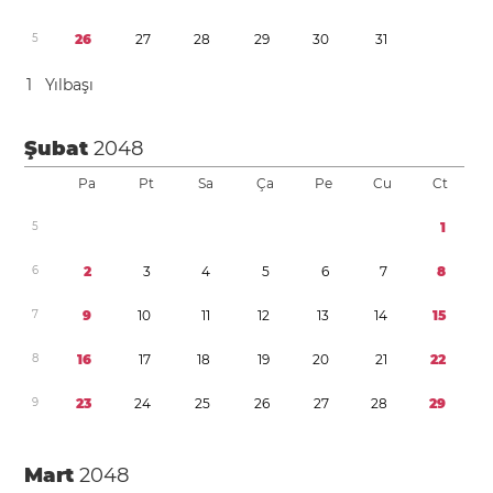
5
2
6
2
7
2
8
2
9
3
0
3
1
1
Yılbaşı
Şubat
2048
Pa
Pt
Sa
Ça
Pe
Cu
Ct
5
1
6
2
3
4
5
6
7
8
7
9
1
0
1
1
1
2
1
3
1
4
1
5
8
1
6
1
7
1
8
1
9
2
0
2
1
2
2
9
2
3
2
4
2
5
2
6
2
7
2
8
2
9
Mart
2048