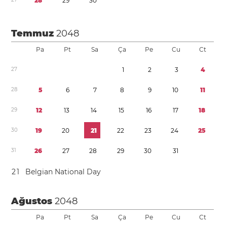
2
8
2
9
3
0
Temmuz
2048
Pa
Pt
Sa
Ça
Pe
Cu
Ct
2
7
1
2
3
4
2
8
5
6
7
8
9
1
0
1
1
2
9
1
2
1
3
1
4
1
5
1
6
1
7
1
8
3
0
1
9
2
0
2
1
2
2
2
3
2
4
2
5
3
1
2
6
2
7
2
8
2
9
3
0
3
1
2
1
Belgian National Day
Ağustos
2048
Pa
Pt
Sa
Ça
Pe
Cu
Ct