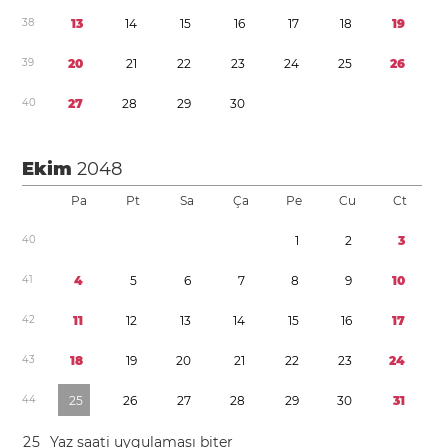
3
8
1
3
1
4
1
5
1
6
1
7
1
8
1
9
3
9
2
0
2
1
2
2
2
3
2
4
2
5
2
6
4
0
2
7
2
8
2
9
3
0
Ekim
2048
Pa
Pt
Sa
Ça
Pe
Cu
Ct
4
0
1
2
3
4
1
4
5
6
7
8
9
1
0
4
2
1
1
1
2
1
3
1
4
1
5
1
6
1
7
4
3
1
8
1
9
2
0
2
1
2
2
2
3
2
4
4
4
2
5
2
6
2
7
2
8
2
9
3
0
3
1
2
5
Yaz saati uygulaması
biter