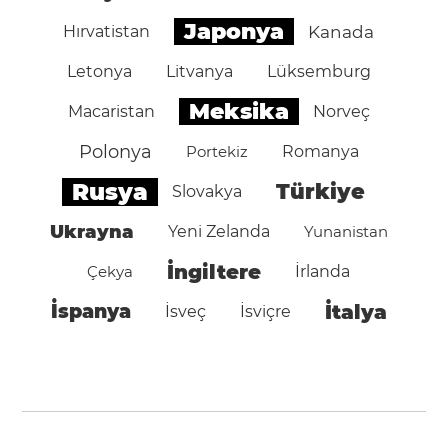
Japonya
Hırvatistan
Kanada
Letonya
Litvanya
Lüksemburg
Meksika
Macaristan
Norveç
Polonya
Portekiz
Romanya
Rusya
Türkiye
Slovakya
Ukrayna
Yeni Zelanda
Yunanistan
İngiltere
Çekya
İrlanda
İspanya
İtalya
İsveç
İsviçre