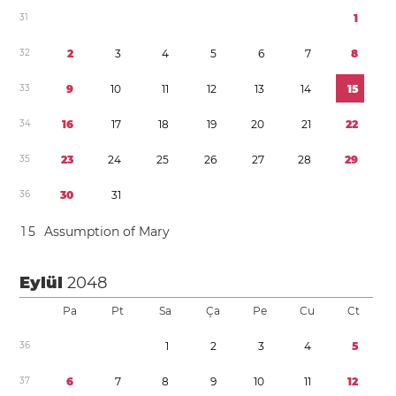
3
1
1
3
2
2
3
4
5
6
7
8
3
3
9
1
0
1
1
1
2
1
3
1
4
1
5
3
4
1
6
1
7
1
8
1
9
2
0
2
1
2
2
3
5
2
3
2
4
2
5
2
6
2
7
2
8
2
9
3
6
3
0
3
1
1
5
Assumption of Mary
Eylül
2048
Pa
Pt
Sa
Ça
Pe
Cu
Ct
3
6
1
2
3
4
5
3
7
6
7
8
9
1
0
1
1
1
2