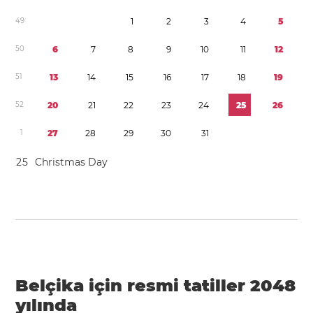
4
9
1
2
3
4
5
5
0
6
7
8
9
1
0
1
1
1
2
5
1
1
3
1
4
1
5
1
6
1
7
1
8
1
9
5
2
2
0
2
1
2
2
2
3
2
4
2
5
2
6
1
2
7
2
8
2
9
3
0
3
1
2
5
Christmas Day
Belçika için resmi tatiller 2048
yılında