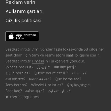
Reklam verin
Kullanım şartları
Gizlilik politikası
SaatKac.info.tr 7 milyondan fazla lokasyonda 58 dilde her
saat dilimi için tam ve resmi atom saati bilgisini içerir.
SaatKac.info.tr
Time.is
'in Türkçe versiyonudur.
What time is it?
几点了？
क्या समय हुआ है?
¿Qué hora es?
Quelle heure est-il ?
كم الساعة
এখন কয়টা বাজে?
Который час?
Que horas são?
Jam berapa?
Wieviel Uhr ist es?
今何時ですか？
Saat kaç?
என்ன நேரம்?
؟ےہ اوہ تقو ایک
≫ more languages