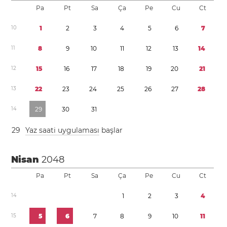
Pa
Pt
Sa
Ça
Pe
Cu
Ct
1
0
1
2
3
4
5
6
7
1
1
8
9
1
0
1
1
1
2
1
3
1
4
1
2
1
5
1
6
1
7
1
8
1
9
2
0
2
1
1
3
2
2
2
3
2
4
2
5
2
6
2
7
2
8
1
4
2
9
3
0
3
1
2
9
Yaz saati uygulaması
başlar
Nisan
2048
Pa
Pt
Sa
Ça
Pe
Cu
Ct
1
4
1
2
3
4
1
5
5
6
7
8
9
1
0
1
1