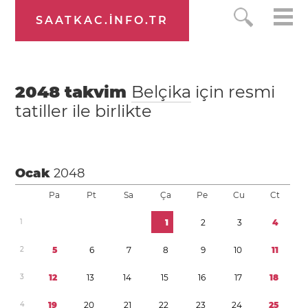
SAATKAC.INFO.TR
2048
takvim
Belçika
için resmi
tatiller ile birlikte
Ocak
2048
Pa
Pt
Sa
Ça
Pe
Cu
Ct
1
1
2
3
4
2
5
6
7
8
9
1
0
1
1
3
1
2
1
3
1
4
1
5
1
6
1
7
1
8
4
1
9
2
0
2
1
2
2
2
3
2
4
2
5