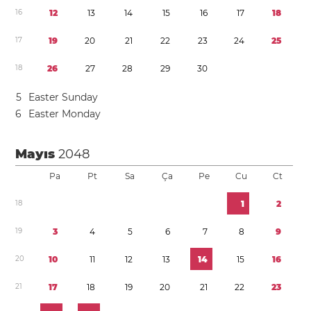
1
6
1
2
1
3
1
4
1
5
1
6
1
7
1
8
1
7
1
9
2
0
2
1
2
2
2
3
2
4
2
5
1
8
2
6
2
7
2
8
2
9
3
0
5
Easter Sunday
6
Easter Monday
Mayıs
2048
Pa
Pt
Sa
Ça
Pe
Cu
Ct
1
8
1
2
1
9
3
4
5
6
7
8
9
2
0
1
0
1
1
1
2
1
3
1
4
1
5
1
6
2
1
1
7
1
8
1
9
2
0
2
1
2
2
2
3