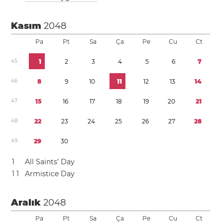
Kasım
2048
Pa
Pt
Sa
Ça
Pe
Cu
Ct
4
5
1
2
3
4
5
6
7
4
6
8
9
1
0
1
1
1
2
1
3
1
4
4
7
1
5
1
6
1
7
1
8
1
9
2
0
2
1
4
8
2
2
2
3
2
4
2
5
2
6
2
7
2
8
4
9
2
9
3
0
1
All Saints’ Day
1
1
Armistice Day
Aralık
2048
Pa
Pt
Sa
Ça
Pe
Cu
Ct