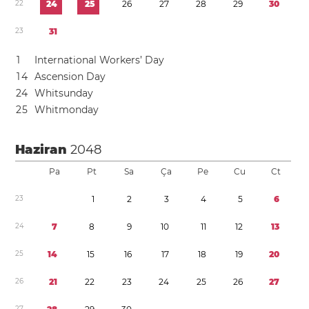
2
2
2
4
2
5
2
6
2
7
2
8
2
9
3
0
2
3
3
1
1
International Workers’ Day
1
4
Ascension Day
2
4
Whitsunday
2
5
Whitmonday
Haziran
2048
Pa
Pt
Sa
Ça
Pe
Cu
Ct
2
3
1
2
3
4
5
6
2
4
7
8
9
1
0
1
1
1
2
1
3
2
5
1
4
1
5
1
6
1
7
1
8
1
9
2
0
2
6
2
1
2
2
2
3
2
4
2
5
2
6
2
7
2
7