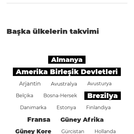
Başka ülkelerin takvimi
Almanya
Amerika Birleşik Devletleri
Arjantin
Avustralya
Avusturya
Brezilya
Belçika
Bosna-Hersek
Danimarka
Estonya
Finlandiya
Fransa
Güney Afrika
Güney Kore
Gürcistan
Hollanda