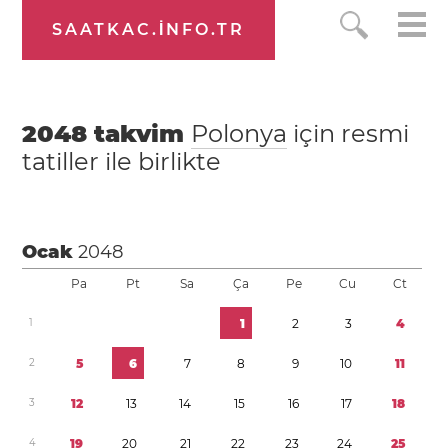
SAATKAC.INFO.TR
2048
takvim
Polonya
için resmi
tatiller ile birlikte
Ocak
2048
Pa
Pt
Sa
Ça
Pe
Cu
Ct
1
1
2
3
4
2
5
6
7
8
9
1
0
1
1
3
1
2
1
3
1
4
1
5
1
6
1
7
1
8
4
1
9
2
0
2
1
2
2
2
3
2
4
2
5