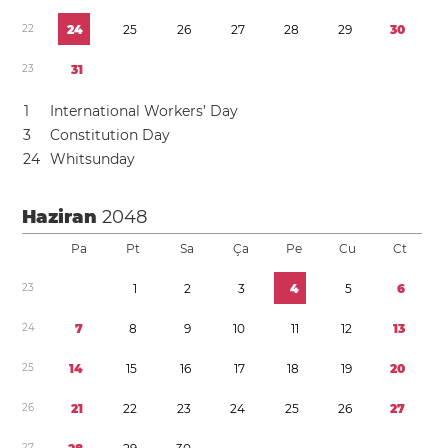
2
2
2
4
2
5
2
6
2
7
2
8
2
9
3
0
2
3
3
1
1
International Workers’ Day
3
Constitution Day
2
4
Whitsunday
Haziran
2048
Pa
Pt
Sa
Ça
Pe
Cu
Ct
2
3
1
2
3
4
5
6
2
4
7
8
9
1
0
1
1
1
2
1
3
2
5
1
4
1
5
1
6
1
7
1
8
1
9
2
0
2
6
2
1
2
2
2
3
2
4
2
5
2
6
2
7
2
7