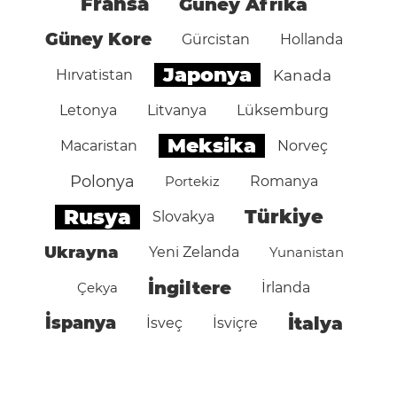
Fransa
Güney Afrika
Güney Kore
Gürcistan
Hollanda
Japonya
Hırvatistan
Kanada
Letonya
Litvanya
Lüksemburg
Meksika
Macaristan
Norveç
Polonya
Portekiz
Romanya
Rusya
Türkiye
Slovakya
Ukrayna
Yeni Zelanda
Yunanistan
İngiltere
Çekya
İrlanda
İspanya
İtalya
İsveç
İsviçre