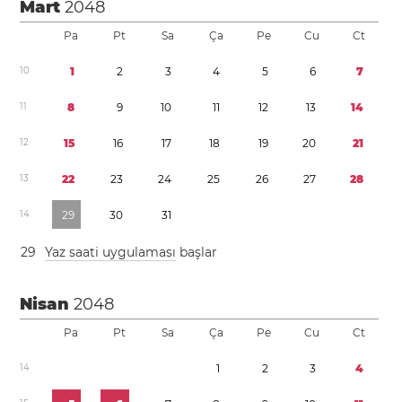
Mart
2048
Pa
Pt
Sa
Ça
Pe
Cu
Ct
1
0
1
2
3
4
5
6
7
1
1
8
9
1
0
1
1
1
2
1
3
1
4
1
2
1
5
1
6
1
7
1
8
1
9
2
0
2
1
1
3
2
2
2
3
2
4
2
5
2
6
2
7
2
8
1
4
2
9
3
0
3
1
2
9
Yaz saati uygulaması
başlar
Nisan
2048
Pa
Pt
Sa
Ça
Pe
Cu
Ct
1
4
1
2
3
4