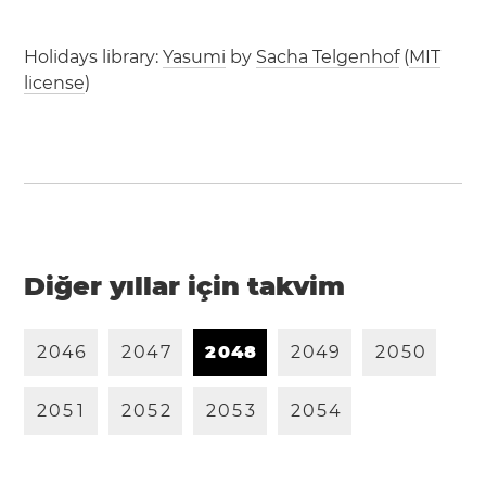
Holidays library:
Yasumi
by
Sacha Telgenhof
(
MIT
license
)
Diğer yıllar için takvim
2
0
4
6
2
0
4
7
2
0
4
8
2
0
4
9
2
0
5
0
2
0
5
1
2
0
5
2
2
0
5
3
2
0
5
4