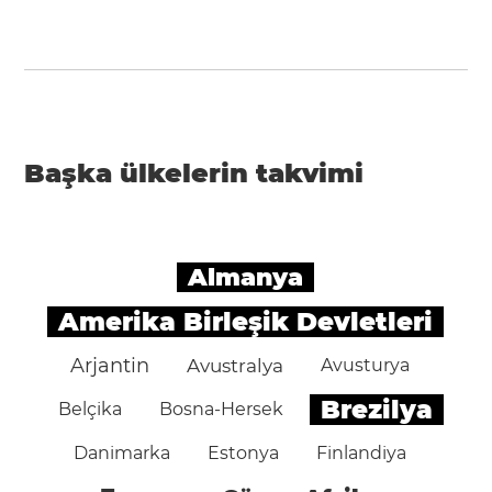
Başka ülkelerin takvimi
Almanya
Amerika Birleşik Devletleri
Arjantin
Avustralya
Avusturya
Brezilya
Belçika
Bosna-Hersek
Danimarka
Estonya
Finlandiya