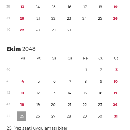
3
8
1
3
1
4
1
5
1
6
1
7
1
8
1
9
3
9
2
0
2
1
2
2
2
3
2
4
2
5
2
6
4
0
2
7
2
8
2
9
3
0
Ekim
2048
Pa
Pt
Sa
Ça
Pe
Cu
Ct
4
0
1
2
3
4
1
4
5
6
7
8
9
1
0
4
2
1
1
1
2
1
3
1
4
1
5
1
6
1
7
4
3
1
8
1
9
2
0
2
1
2
2
2
3
2
4
4
4
2
5
2
6
2
7
2
8
2
9
3
0
3
1
2
5
Yaz saati uygulaması
biter