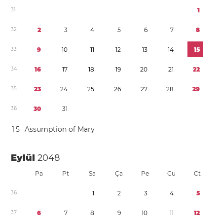
3
1
1
3
2
2
3
4
5
6
7
8
3
3
9
1
0
1
1
1
2
1
3
1
4
1
5
3
4
1
6
1
7
1
8
1
9
2
0
2
1
2
2
3
5
2
3
2
4
2
5
2
6
2
7
2
8
2
9
3
6
3
0
3
1
1
5
Assumption of Mary
Eylül
2048
Pa
Pt
Sa
Ça
Pe
Cu
Ct
3
6
1
2
3
4
5
3
7
6
7
8
9
1
0
1
1
1
2