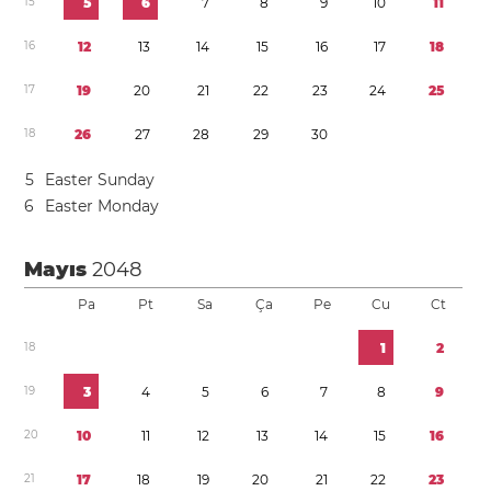
1
5
5
6
7
8
9
1
0
1
1
1
6
1
2
1
3
1
4
1
5
1
6
1
7
1
8
1
7
1
9
2
0
2
1
2
2
2
3
2
4
2
5
1
8
2
6
2
7
2
8
2
9
3
0
5
Easter Sunday
6
Easter Monday
Mayıs
2048
Pa
Pt
Sa
Ça
Pe
Cu
Ct
1
8
1
2
1
9
3
4
5
6
7
8
9
2
0
1
0
1
1
1
2
1
3
1
4
1
5
1
6
2
1
1
7
1
8
1
9
2
0
2
1
2
2
2
3