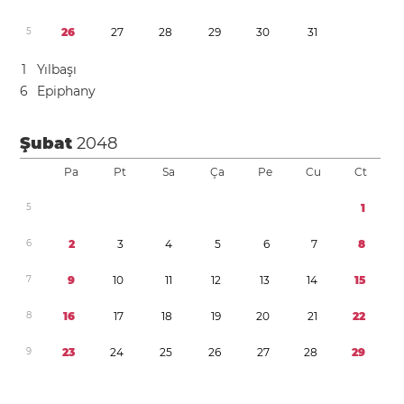
5
2
6
2
7
2
8
2
9
3
0
3
1
1
Yılbaşı
6
Epiphany
Şubat
2048
Pa
Pt
Sa
Ça
Pe
Cu
Ct
5
1
6
2
3
4
5
6
7
8
7
9
1
0
1
1
1
2
1
3
1
4
1
5
8
1
6
1
7
1
8
1
9
2
0
2
1
2
2
9
2
3
2
4
2
5
2
6
2
7
2
8
2
9