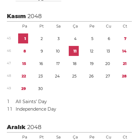
Kasım
2048
Pa
Pt
Sa
Ça
Pe
Cu
Ct
4
5
1
2
3
4
5
6
7
4
6
8
9
1
0
1
1
1
2
1
3
1
4
4
7
1
5
1
6
1
7
1
8
1
9
2
0
2
1
4
8
2
2
2
3
2
4
2
5
2
6
2
7
2
8
4
9
2
9
3
0
1
All Saints’ Day
1
1
Independence Day
Aralık
2048
Pa
Pt
Sa
Ça
Pe
Cu
Ct