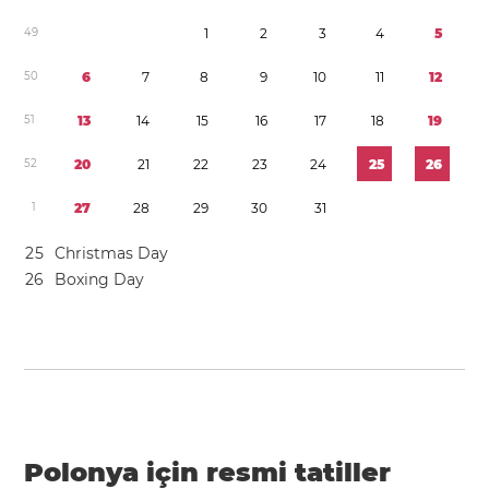
4
9
1
2
3
4
5
5
0
6
7
8
9
1
0
1
1
1
2
5
1
1
3
1
4
1
5
1
6
1
7
1
8
1
9
5
2
2
0
2
1
2
2
2
3
2
4
2
5
2
6
1
2
7
2
8
2
9
3
0
3
1
2
5
Christmas Day
2
6
Boxing Day
Polonya için resmi tatiller