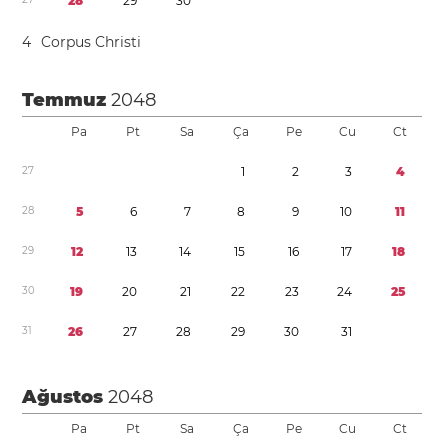
2
8
2
9
3
0
4
Corpus Christi
Temmuz
2048
Pa
Pt
Sa
Ça
Pe
Cu
Ct
2
7
1
2
3
4
2
8
5
6
7
8
9
1
0
1
1
2
9
1
2
1
3
1
4
1
5
1
6
1
7
1
8
3
0
1
9
2
0
2
1
2
2
2
3
2
4
2
5
3
1
2
6
2
7
2
8
2
9
3
0
3
1
Ağustos
2048
Pa
Pt
Sa
Ça
Pe
Cu
Ct