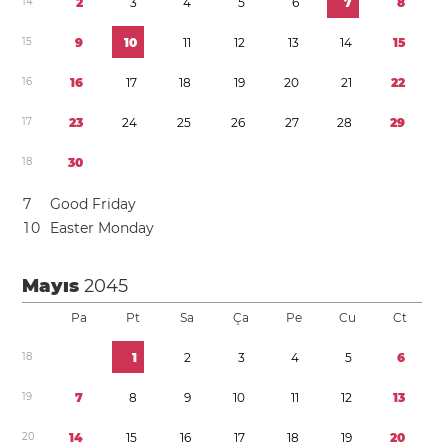
1
4
2
3
4
5
6
7
8
1
5
9
1
0
1
1
1
2
1
3
1
4
1
5
1
6
1
6
1
7
1
8
1
9
2
0
2
1
2
2
1
7
2
3
2
4
2
5
2
6
2
7
2
8
2
9
1
8
3
0
7
Good Friday
1
0
Easter Monday
Mayıs
2045
Pa
Pt
Sa
Ça
Pe
Cu
Ct
1
8
1
2
3
4
5
6
1
9
7
8
9
1
0
1
1
1
2
1
3
2
0
1
4
1
5
1
6
1
7
1
8
1
9
2
0