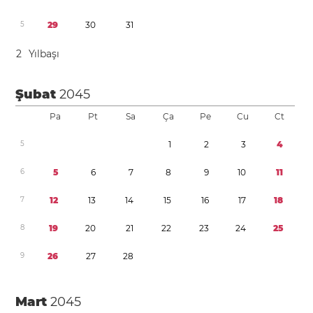
5
2
9
3
0
3
1
2
Yılbaşı
Şubat
2045
Pa
Pt
Sa
Ça
Pe
Cu
Ct
5
1
2
3
4
6
5
6
7
8
9
1
0
1
1
7
1
2
1
3
1
4
1
5
1
6
1
7
1
8
8
1
9
2
0
2
1
2
2
2
3
2
4
2
5
9
2
6
2
7
2
8
Mart
2045