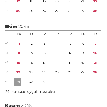
3
8
1
7
1
8
1
9
2
0
2
1
2
2
2
3
3
9
2
4
2
5
2
6
2
7
2
8
2
9
3
0
Ekim
2045
Pa
Pt
Sa
Ça
Pe
Cu
Ct
4
0
1
2
3
4
5
6
7
4
1
8
9
1
0
1
1
1
2
1
3
1
4
4
2
1
5
1
6
1
7
1
8
1
9
2
0
2
1
4
3
2
2
2
3
2
4
2
5
2
6
2
7
2
8
4
4
2
9
3
0
3
1
2
9
Yaz saati uygulaması
biter
Kasım
2045