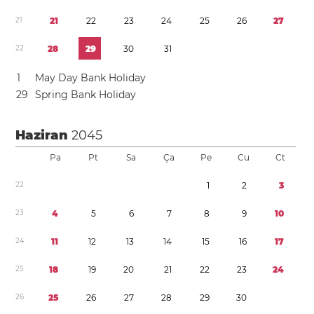
2
1
2
1
2
2
2
3
2
4
2
5
2
6
2
7
2
2
2
8
2
9
3
0
3
1
1
May Day Bank Holiday
2
9
Spring Bank Holiday
Haziran
2045
Pa
Pt
Sa
Ça
Pe
Cu
Ct
2
2
1
2
3
2
3
4
5
6
7
8
9
1
0
2
4
1
1
1
2
1
3
1
4
1
5
1
6
1
7
2
5
1
8
1
9
2
0
2
1
2
2
2
3
2
4
2
6
2
5
2
6
2
7
2
8
2
9
3
0