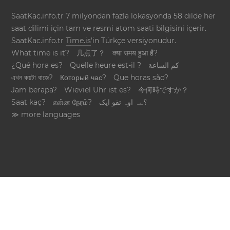
SaatKac.info.tr 7 milyondan fazla lokasyonda 58 dilde her
saat dilimi için tam ve resmi atom saati bilgisini içerir.
SaatKac.info.tr
Time.is
'in Türkçe versiyonudur.
What time is it?
几点了？
क्या समय हुआ है?
¿Qué hora es?
Quelle heure est-il ?
كم الساعة
এখন কয়টা বাজে?
Который час?
Que horas são?
Jam berapa?
Wieviel Uhr ist es?
今何時ですか？
Saat kaç?
என்ன நேரம்?
؟ےہ اوہ تقو ایک
≫ more languages