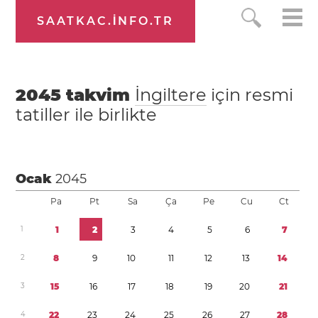
SAATKAC.INFO.TR
2045
takvim
İngiltere
için resmi
tatiller ile birlikte
Ocak
2045
Pa
Pt
Sa
Ça
Pe
Cu
Ct
1
1
2
3
4
5
6
7
2
8
9
1
0
1
1
1
2
1
3
1
4
3
1
5
1
6
1
7
1
8
1
9
2
0
2
1
4
2
2
2
3
2
4
2
5
2
6
2
7
2
8