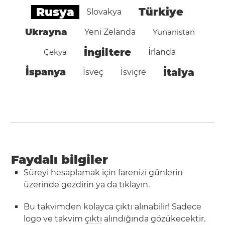
Rusya
Türkiye
Slovakya
Ukrayna
Yeni Zelanda
Yunanistan
İngiltere
Çekya
İrlanda
İspanya
İtalya
İsveç
İsviçre
Faydalı bilgiler
Süreyi hesaplamak için farenizi günlerin
üzerinde gezdirin ya da tıklayın.
Bu takvimden kolayca çıktı alınabilir! Sadece
logo ve takvim
çıktı
alındığında gözükecektir.