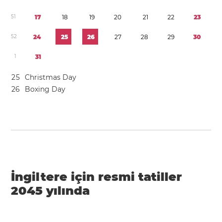
5
1
1
7
1
8
1
9
2
0
2
1
2
2
2
3
5
2
2
4
2
5
2
6
2
7
2
8
2
9
3
0
1
3
1
2
5
Christmas Day
2
6
Boxing Day
İngiltere için resmi tatiller
2045 yılında