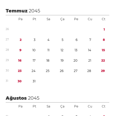
Temmuz
2045
Pa
Pt
Sa
Ça
Pe
Cu
Ct
2
6
1
2
7
2
3
4
5
6
7
8
2
8
9
1
0
1
1
1
2
1
3
1
4
1
5
2
9
1
6
1
7
1
8
1
9
2
0
2
1
2
2
3
0
2
3
2
4
2
5
2
6
2
7
2
8
2
9
3
1
3
0
3
1
Ağustos
2045
Pa
Pt
Sa
Ça
Pe
Cu
Ct