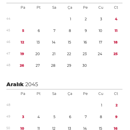
Pa
Pt
Sa
Ça
Pe
Cu
Ct
4
4
1
2
3
4
4
5
5
6
7
8
9
1
0
1
1
4
6
1
2
1
3
1
4
1
5
1
6
1
7
1
8
4
7
1
9
2
0
2
1
2
2
2
3
2
4
2
5
4
8
2
6
2
7
2
8
2
9
3
0
Aralık
2045
Pa
Pt
Sa
Ça
Pe
Cu
Ct
4
8
1
2
4
9
3
4
5
6
7
8
9
5
0
1
0
1
1
1
2
1
3
1
4
1
5
1
6