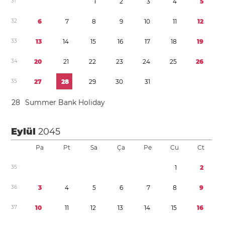
3
1
1
2
3
4
5
3
2
6
7
8
9
1
0
1
1
1
2
3
3
1
3
1
4
1
5
1
6
1
7
1
8
1
9
3
4
2
0
2
1
2
2
2
3
2
4
2
5
2
6
3
5
2
7
2
8
2
9
3
0
3
1
2
8
Summer Bank Holiday
Eylül
2045
Pa
Pt
Sa
Ça
Pe
Cu
Ct
3
5
1
2
3
6
3
4
5
6
7
8
9
3
7
1
0
1
1
1
2
1
3
1
4
1
5
1
6