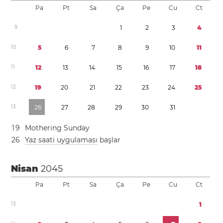
Pa
Pt
Sa
Ça
Pe
Cu
Ct
9
1
2
3
4
1
0
5
6
7
8
9
1
0
1
1
1
1
1
2
1
3
1
4
1
5
1
6
1
7
1
8
1
2
1
9
2
0
2
1
2
2
2
3
2
4
2
5
1
3
2
6
2
7
2
8
2
9
3
0
3
1
1
9
Mothering Sunday
2
6
Yaz saati uygulaması
başlar
Nisan
2045
Pa
Pt
Sa
Ça
Pe
Cu
Ct
1
3
1