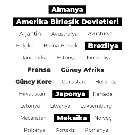
Almanya
Amerika Birleşik Devletleri
Arjantin
Avustralya
Avusturya
Brezilya
Belçika
Bosna-Hersek
Danimarka
Estonya
Finlandiya
Fransa
Güney Afrika
Güney Kore
Gürcistan
Hollanda
Japonya
Hırvatistan
Kanada
Letonya
Litvanya
Lüksemburg
Meksika
Macaristan
Norveç
Polonya
Portekiz
Romanya