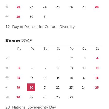
4
3
2
2
2
3
2
4
2
5
2
6
2
7
2
8
4
4
2
9
3
0
3
1
1
2
Day of Respect for Cultural Diversity
Kasım
2045
Pa
Pt
Sa
Ça
Pe
Cu
Ct
4
4
1
2
3
4
4
5
5
6
7
8
9
1
0
1
1
4
6
1
2
1
3
1
4
1
5
1
6
1
7
1
8
4
7
1
9
2
0
2
1
2
2
2
3
2
4
2
5
4
8
2
6
2
7
2
8
2
9
3
0
2
0
National Sovereignty Day