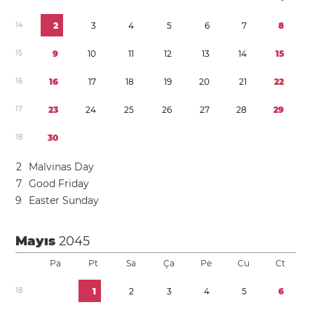
1
4
2
3
4
5
6
7
8
1
5
9
1
0
1
1
1
2
1
3
1
4
1
5
1
6
1
6
1
7
1
8
1
9
2
0
2
1
2
2
1
7
2
3
2
4
2
5
2
6
2
7
2
8
2
9
1
8
3
0
2
Malvinas Day
7
Good Friday
9
Easter Sunday
Mayıs
2045
Pa
Pt
Sa
Ça
Pe
Cu
Ct
1
8
1
2
3
4
5
6