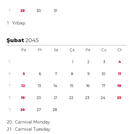
5
2
9
3
0
3
1
1
Yılbaşı
Şubat
2045
Pa
Pt
Sa
Ça
Pe
Cu
Ct
5
1
2
3
4
6
5
6
7
8
9
1
0
1
1
7
1
2
1
3
1
4
1
5
1
6
1
7
1
8
8
1
9
2
0
2
1
2
2
2
3
2
4
2
5
9
2
6
2
7
2
8
2
0
Carnival Monday
2
1
Carnival Tuesday