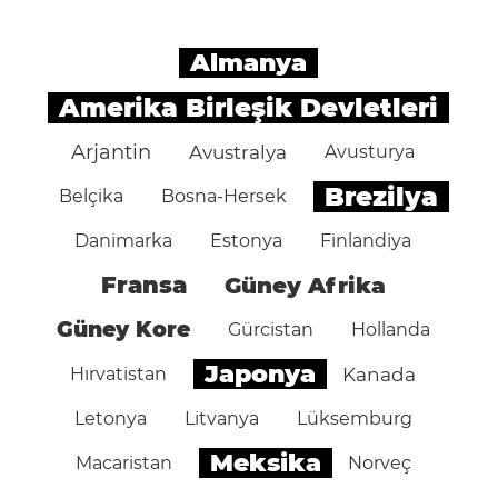
Almanya
Amerika Birleşik Devletleri
Arjantin
Avustralya
Avusturya
Brezilya
Belçika
Bosna-Hersek
Danimarka
Estonya
Finlandiya
Fransa
Güney Afrika
Güney Kore
Gürcistan
Hollanda
Japonya
Hırvatistan
Kanada
Letonya
Litvanya
Lüksemburg
Meksika
Macaristan
Norveç