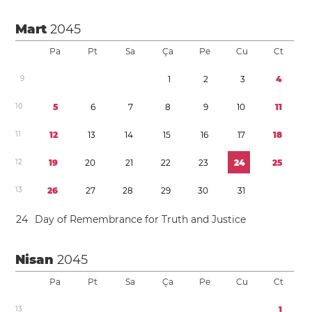
Mart
2045
Pa
Pt
Sa
Ça
Pe
Cu
Ct
9
1
2
3
4
1
0
5
6
7
8
9
1
0
1
1
1
1
1
2
1
3
1
4
1
5
1
6
1
7
1
8
1
2
1
9
2
0
2
1
2
2
2
3
2
4
2
5
1
3
2
6
2
7
2
8
2
9
3
0
3
1
2
4
Day of Remembrance for Truth and Justice
Nisan
2045
Pa
Pt
Sa
Ça
Pe
Cu
Ct
1
3
1