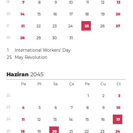
1
9
7
8
9
1
0
1
1
1
2
1
3
2
0
1
4
1
5
1
6
1
7
1
8
1
9
2
0
2
1
2
1
2
2
2
3
2
4
2
5
2
6
2
7
2
2
2
8
2
9
3
0
3
1
1
International Workers’ Day
2
5
May Revolution
Haziran
2045
Pa
Pt
Sa
Ça
Pe
Cu
Ct
2
2
1
2
3
2
3
4
5
6
7
8
9
1
0
2
4
1
1
1
2
1
3
1
4
1
5
1
6
1
7
2
5
1
8
1
9
2
0
2
1
2
2
2
3
2
4