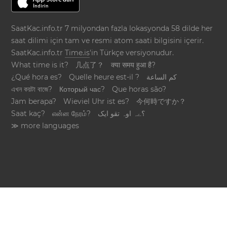
SaatKac.info.tr 7 milyondan fazla lokasyonda 58 dilde her
saat dilimi için tam ve resmi atom saati bilgisini içerir.
SaatKac.info.tr
Time.is
'in Türkçe versiyonudur.
What time is it?
几点了？
क्या समय हुआ है?
¿Qué hora es?
Quelle heure est-il ?
كم الساعة
এখন কয়টা বাজে?
Который час?
Que horas são?
Jam berapa?
Wieviel Uhr ist es?
今何時ですか？
Saat kaç?
என்ன நேரம்?
؟ےہ اوہ تقو ایک
≫ more languages