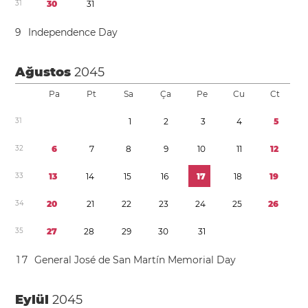
3
1
3
0
3
1
9
Independence Day
Ağustos
2045
Pa
Pt
Sa
Ça
Pe
Cu
Ct
3
1
1
2
3
4
5
3
2
6
7
8
9
1
0
1
1
1
2
3
3
1
3
1
4
1
5
1
6
1
7
1
8
1
9
3
4
2
0
2
1
2
2
2
3
2
4
2
5
2
6
3
5
2
7
2
8
2
9
3
0
3
1
1
7
General José de San Martín Memorial Day
Eylül
2045