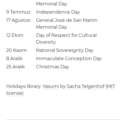
Memorial Day
9 Temmuz
Independence Day
17 Ağustos
General José de San Martín
Memorial Day
12 Ekim
Day of Respect for Cultural
Diversity
20 Kasım
National Sovereignty Day
8 Aralık
Immaculate Conception Day
25 Aralık
Christmas Day
Holidays library:
Yasumi
by
Sacha Telgenhof
(
MIT
license
)