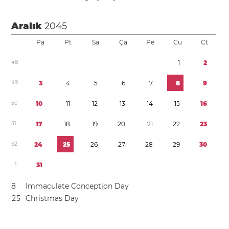
Aralık
2045
Pa
Pt
Sa
Ça
Pe
Cu
Ct
4
8
1
2
4
9
3
4
5
6
7
8
9
5
0
1
0
1
1
1
2
1
3
1
4
1
5
1
6
5
1
1
7
1
8
1
9
2
0
2
1
2
2
2
3
5
2
2
4
2
5
2
6
2
7
2
8
2
9
3
0
1
3
1
8
Immaculate Conception Day
2
5
Christmas Day