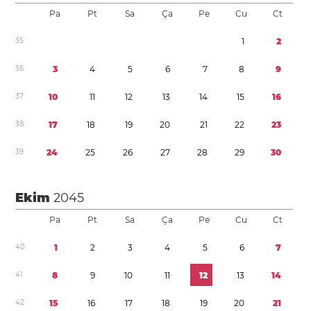
Pa
Pt
Sa
Ça
Pe
Cu
Ct
3
5
1
2
3
6
3
4
5
6
7
8
9
3
7
1
0
1
1
1
2
1
3
1
4
1
5
1
6
3
8
1
7
1
8
1
9
2
0
2
1
2
2
2
3
3
9
2
4
2
5
2
6
2
7
2
8
2
9
3
0
Ekim
2045
Pa
Pt
Sa
Ça
Pe
Cu
Ct
4
0
1
2
3
4
5
6
7
4
1
8
9
1
0
1
1
1
2
1
3
1
4
4
2
1
5
1
6
1
7
1
8
1
9
2
0
2
1