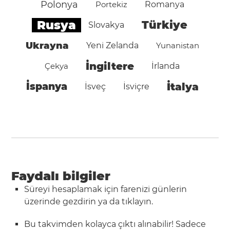
Polonya
Portekiz
Romanya
Rusya
Türkiye
Slovakya
Ukrayna
Yeni Zelanda
Yunanistan
İngiltere
Çekya
İrlanda
İspanya
İtalya
İsveç
İsviçre
Faydalı bilgiler
Süreyi hesaplamak için farenizi günlerin
üzerinde gezdirin ya da tıklayın.
Bu takvimden kolayca çıktı alınabilir! Sadece