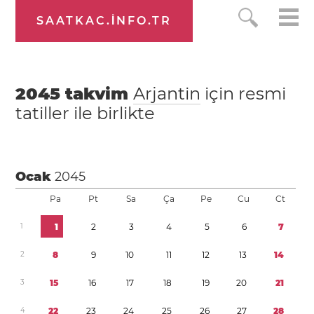
SAATKAC.INFO.TR
2045
takvim
Arjantin
için resmi
tatiller ile birlikte
Ocak
2045
Pa
Pt
Sa
Ça
Pe
Cu
Ct
1
1
2
3
4
5
6
7
2
8
9
1
0
1
1
1
2
1
3
1
4
3
1
5
1
6
1
7
1
8
1
9
2
0
2
1
4
2
2
2
3
2
4
2
5
2
6
2
7
2
8