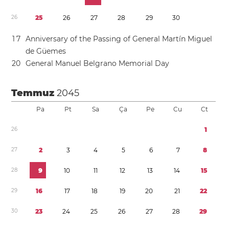
2
6
2
5
2
6
2
7
2
8
2
9
3
0
1
7
Anniversary of the Passing of General Martín Miguel
de Güemes
2
0
General Manuel Belgrano Memorial Day
Temmuz
2045
Pa
Pt
Sa
Ça
Pe
Cu
Ct
2
6
1
2
7
2
3
4
5
6
7
8
2
8
9
1
0
1
1
1
2
1
3
1
4
1
5
2
9
1
6
1
7
1
8
1
9
2
0
2
1
2
2
3
0
2
3
2
4
2
5
2
6
2
7
2
8
2
9